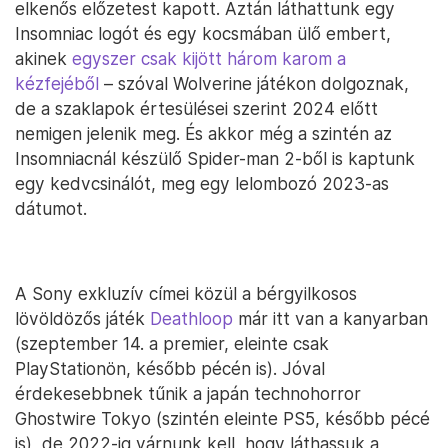
elkenős előzetest kapott. Aztán láthattunk egy
Insomniac logót és egy kocsmában ülő embert,
akinek
egyszer csak kijött három karom a
kézfejéből
– szóval Wolverine játékon dolgoznak,
de a szaklapok értesülései szerint 2024 előtt
nemigen jelenik meg. És akkor még a szintén az
Insomniacnál készülő Spider-man 2-ből is kaptunk
egy kedvcsinálót, meg egy lelombozó 2023-as
dátumot.
A Sony exkluzív címei közül a bérgyilkosos
lövöldözős játék
Deathloop
már itt van a kanyarban
(szeptember 14. a premier, eleinte csak
PlayStationön, később pécén is). Jóval
érdekesebbnek tűnik a japán technohorror
Ghostwire Tokyo (szintén eleinte PS5, később pécé
is), de 2022-ig várnunk kell, hogy láthassuk a