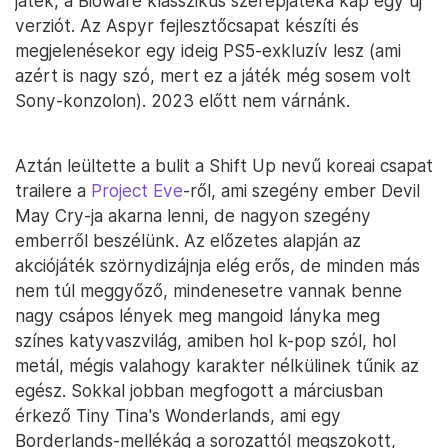
játék, a Bioware klasszikus szerepjátéka kap egy új
verziót. Az Aspyr fejlesztőcsapat készíti és
megjelenésekor egy ideig PS5-exkluzív lesz (ami
azért is nagy szó, mert ez a játék még sosem volt
Sony-konzolon). 2023 előtt nem várnánk.
Aztán leültette a bulit a Shift Up nevű koreai csapat
trailere a
Project Eve
-ről, ami szegény ember Devil
May Cry-ja akarna lenni, de nagyon szegény
emberről beszélünk. Az előzetes alapján az
akciójáték szörnydizájnja elég erős, de minden más
nem túl meggyőző, mindenesetre vannak benne
nagy csápos lények meg mangoid lányka meg
színes katyvaszvilág, amiben hol k-pop szól, hol
metál, mégis valahogy karakter nélkülinek tűnik az
egész. Sokkal jobban megfogott a márciusban
érkező Tiny Tina's Wonderlands, ami egy
Borderlands-mellékág a sorozattól megszokott,