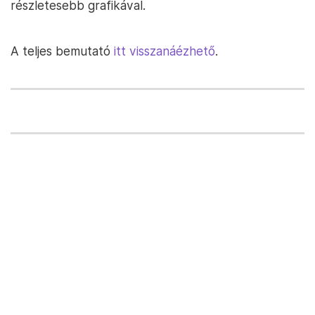
részletesebb grafikával.
A teljes bemutató
itt visszanáézhető
.