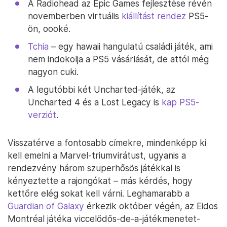
A Radiohead az Epic Games fejlesztése révén
novemberben virtuális
kiállítást rendez
PS5-
ön, oooké.
Tchia
– egy hawaii hangulatú családi játék, ami
nem indokolja a PS5 vásárlását, de attól még
nagyon cuki.
A legutóbbi két Uncharted-játék, az
Uncharted 4 és a Lost Legacy is
kap PS5-
verziót
.
Visszatérve a fontosabb címekre, mindenképp ki
kell emelni a Marvel-triumvirátust, ugyanis a
rendezvény három szuperhősös játékkal is
kényeztette a rajongókat – más kérdés, hogy
kettőre elég sokat kell várni. Leghamarabb a
Guardian of Galaxy
érkezik október végén, az Eidos
Montréal játéka viccelődős-de-a-játékmenetet-