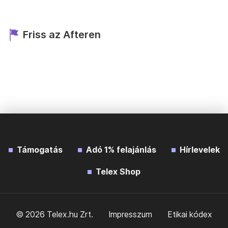
Friss az Afteren
Támogatás
Adó 1% felajánlás
Hírlevelek
Telex Shop
© 2026 Telex.hu Zrt.
Impresszum
Etikai kódex