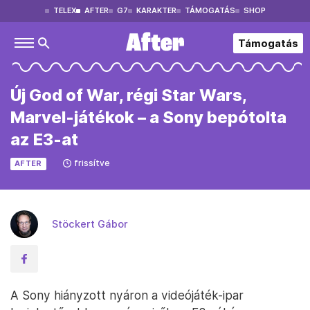
TELEX
AFTER
G7
KARAKTER
TÁMOGATÁS
SHOP
Támogatás
Új God of War, régi Star Wars,
Marvel-játékok – a Sony bepótolta
az E3-at
frissítve
AFTER
Stöckert Gábor
A Sony hiányzott nyáron a videójáték-ipar