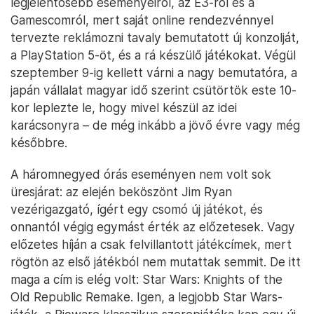
legjelentősebb eseményeiről, az E3-ról és a
Gamescomról, mert saját online rendezvénnyel
tervezte reklámozni tavaly bemutatott új konzolját,
a PlayStation 5-öt, és a rá készülő játékokat. Végül
szeptember 9-ig kellett várni a nagy bemutatóra, a
japán vállalat magyar idő szerint csütörtök este 10-
kor leplezte le, hogy mivel készül az idei
karácsonyra – de még inkább a jövő évre vagy még
későbbre.
A háromnegyed órás eseményen nem volt sok
üresjárat: az elején beköszönt Jim Ryan
vezérigazgató, ígért egy csomó új játékot, és
onnantól végig egymást érték az előzetesek. Vagy
előzetes híján a csak felvillantott játékcímek, mert
rögtön az első játékból nem mutattak semmit. De itt
maga a cím is elég volt: Star Wars: Knights of the
Old Republic Remake. Igen, a legjobb Star Wars-