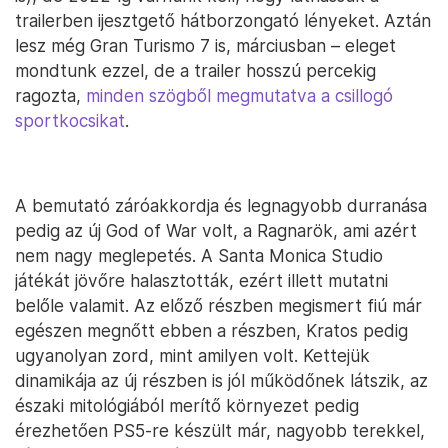
trailerben ijesztgető hátborzongató lényeket. Aztán
lesz még Gran Turismo 7 is, márciusban – eleget
mondtunk ezzel, de a trailer hosszú percekig
ragozta,
minden szögből megmutatva a csillogó
sportkocsikat
.
A bemutató záróakkordja és legnagyobb durranása
pedig az új God of War volt, a Ragnarök, ami azért
nem nagy meglepetés. A Santa Monica Studio
játékát jövőre halasztották, ezért illett mutatni
belőle valamit. Az előző részben megismert fiú már
egészen megnőtt ebben a részben, Kratos pedig
ugyanolyan zord, mint amilyen volt. Kettejük
dinamikája az új részben is jól működőnek látszik, az
északi mitológiából merítő környezet pedig
érezhetően PS5-re készült már, nagyobb terekkel,