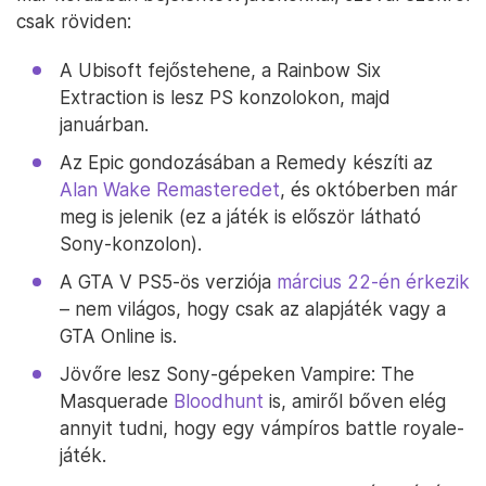
csak röviden:
A Ubisoft fejőstehene, a Rainbow Six
Extraction is lesz PS konzolokon, majd
januárban.
Az Epic gondozásában a Remedy készíti az
Alan Wake Remasteredet
, és októberben már
meg is jelenik (ez a játék is először látható
Sony-konzolon).
A GTA V PS5-ös verziója
március 22-én érkezik
– nem világos, hogy csak az alapjáték vagy a
GTA Online is.
Jövőre lesz Sony-gépeken Vampire: The
Masquerade
Bloodhunt
is, amiről bőven elég
annyit tudni, hogy egy vámpíros battle royale-
játék.