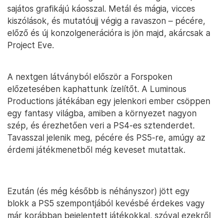
sajátos grafikájú káosszal. Metál és mágia, vicces
kiszólások, és mutatóujj végig a ravaszon – pécére,
előző és új konzolgenerációra is jön majd, akárcsak a
Project Eve.
A nextgen látványból először a Forspoken
előzetesében kaphattunk ízelítőt. A Luminous
Productions játékában egy jelenkori ember csöppen
egy fantasy világba, amiben a környezet nagyon
szép, és érezhetően veri a PS4-es sztenderdet.
Tavasszal jelenik meg, pécére és PS5-re, amúgy az
érdemi játékmenetből még keveset mutattak.
Ezután (és még később is néhányszor) jött egy
blokk a PS5 szempontjából kevésbé érdekes vagy
már korábban bejelentett játékokkal, szóval ezekről