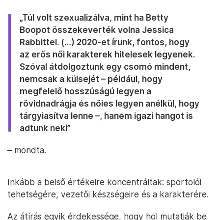
„Túl volt szexualizálva, mint ha Betty
Boopot összekeverték volna Jessica
Rabbittel. (…) 2020-et írunk, fontos, hogy
az erős női karakterek hitelesek legyenek.
Szóval átdolgoztunk egy csomó mindent,
nemcsak a külsejét – például, hogy
megfelelő hosszúságú legyen a
rövidnadrágja és nőies legyen anélkül, hogy
tárgyiasítva lenne –, hanem igazi hangot is
adtunk neki”
– mondta.
Inkább a belső értékeire koncentráltak: sportolói
tehetségére, vezetői készségeire és a karakterére.
Az átírás egyik érdekessége, hogy hol mutatják be