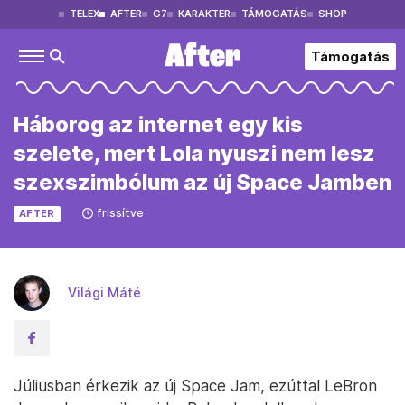
TELEX
AFTER
G7
KARAKTER
TÁMOGATÁS
SHOP
Támogatás
Háborog az internet egy kis
szelete, mert Lola nyuszi nem lesz
szexszimbólum az új Space Jamben
frissítve
AFTER
Világi Máté
Júliusban érkezik az új Space Jam, ezúttal LeBron