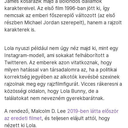
James kosarazik majd a Bolondos dallamok
karaktereivel. Az első film 1996-ban jött ki, így
nemcsak az emberi főszereplő változott (az első
részben Michael Jordan szerepelt), hanem a rajzolt
karakterek is.
Lola nyuszi például nem úgy néz majd ki, mint egy
Instagram-modell, ami sokakat felháborított a
Twitteren. Az emberek azon vitatkoznak, hogy
milyen hatással van társadalomra az, ha a politikai
korrektség jegyében az alkotók kevésbé szexinek
rajzolnak meg egy rajzfilmfigurát. Vicces rákeresni a
közösségi oldalon, hogy Lola Bunny, de a
találatokat nem nevezném gyerekbarátnak.
A rendező, Malcolm D. Lee
2019-ben látta először
az eredeti filmet
, és teljesen elájult attól, hogy
nézett ki Lola.