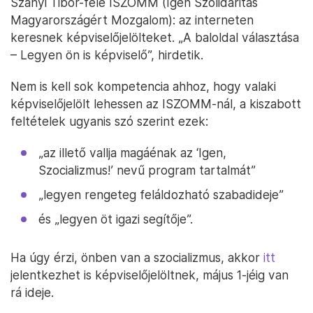
Szanyi Tibor-féle ISZOMM (Igen Szolidaritás
Magyarországért Mozgalom): az interneten
keresnek képviselőjelölteket. „A baloldal választása
– Legyen ön is képviselő”, hirdetik.
Nem is kell sok kompetencia ahhoz, hogy valaki
képviselőjelölt lehessen az ISZOMM-nál, a kiszabott
feltételek ugyanis szó szerint ezek:
„az illető vallja magáénak az ‘Igen,
Szocializmus!’ nevű program tartalmát”
„legyen rengeteg feláldozható szabadideje”
és „legyen öt igazi segítője”.
Ha úgy érzi, önben van a szocializmus, akkor
itt
jelentkezhet is képviselőjelöltnek, május 1-jéig van
rá ideje.