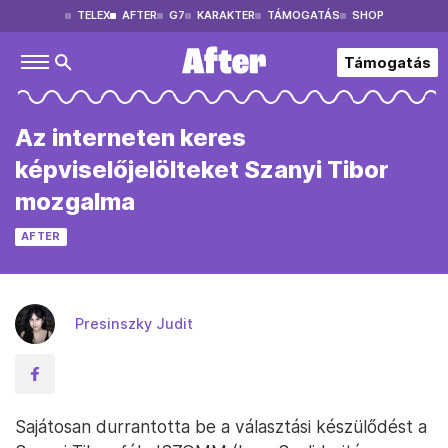
TELEX
AFTER
G7
KARAKTER
TÁMOGATÁS
SHOP
Támogatás
Az interneten keres
képviselőjelölteket Szanyi Tibor
mozgalma
AFTER
Presinszky Judit
Sajátosan durrantotta be a választási készülődést a