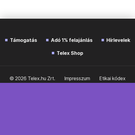
Támogatás
Adó 1% felajánlás
Hírlevelek
Telex Shop
© 2026 Telex.hu Zrt.
Impresszum
Etikai kódex
Átláthatóság
ÁSZF
Adatkezelési tájékoztató
Sütitájékoztató
Süti beállítások
Szabályzatok
Kommentelési szabályzat
Telex Sales