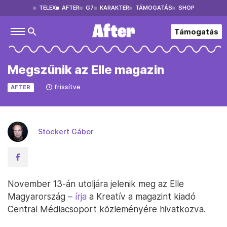
TELEX
AFTER
G7
KARAKTER
TÁMOGATÁS
SHOP
Támogatás
Megszűnik az Elle magazin
frissítve
AFTER
Stöckert Gábor
November 13-án utoljára jelenik meg az Elle
Magyarország –
írja
a Kreatív a magazint kiadó
Central Médiacsoport közleményére hivatkozva.