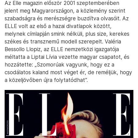
Az Elle magazin először 2001 szeptemberében
jelent meg Magyarországon, a közlemény szerint
szabadságra és merészségre buzdítva olvasóit. Az
ELLE volt az első a hazai divatlapok között,
melynek címlapján smink nélküli, plus size, kerekes
székes és transznemű modell szerepelt. Valéria
Bessollo Llopiz, az ELLE nemzetközi igazgatója
méltatta a Liptai Lívia vezette magyar csapatot, és
hozzátette: „Szomorúak vagyunk, hogy ez a
csodálatos kaland most véget ér, de reméljük, hogy
a közeljövőben újra folytatódhat”.