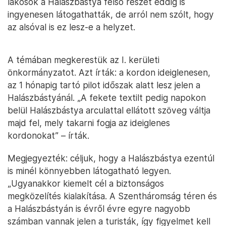
lakosok a Halászbástya felső részét eddig is
ingyenesen látogathatták, de arról nem szólt, hogy
az alsóval is ez lesz-e a helyzet.
A témában megkerestük az I. kerületi
önkormányzatot. Azt írták: a kordon ideiglenesen,
az 1 hónapig tartó pilot időszak alatt lesz jelen a
Halászbástyánál. „A fekete textilt pedig napokon
belül Halászbástya arculattal ellátott szöveg váltja
majd fel, mely takarni fogja az ideiglenes
kordonokat” – írták.
Megjegyezték: céljuk, hogy a Halászbástya ezentúl
is minél könnyebben látogatható legyen.
„Ugyanakkor kiemelt cél a biztonságos
megközelítés kialakítása. A Szentháromság téren és
a Halászbástyán is évről évre egyre nagyobb
számban vannak jelen a turisták, így figyelmet kell