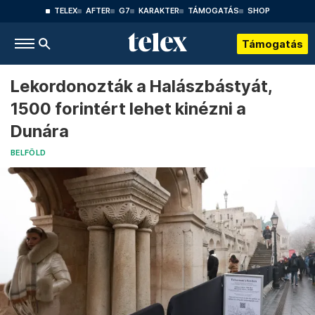
TELEX
AFTER
G7
KARAKTER
TÁMOGATÁS
SHOP
Támogatás
Lekordonozták a Halászbástyát,
1500 forintért lehet kinézni a
Dunára
BELFÖLD