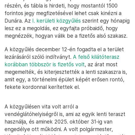
részén, és tábla is hirdeti, hogy mostantól 1500
forintos jegy megfizetésével lehet csak kinézni a
Dunára. Az
I. kerületi közgyűlés
szerint egy hónapig
lesz ez a megoldás, ez egyfajta próbaidő, hogy
megnézzék, hogyan válik be a fizetős alsó szakasz.
A közgyűlés december 12-én fogadta el a terület
lezárásáról szóló indítványt.
A felső kilátóterasz
korábban többször is fizetős volt
, az árat most
megemelték, és kiterjesztették a lenti szakaszra is,
amit egy, a történelmi épület képét erősen rontó,
fekete kordonnal kerítettek el.
A közgyűlésen vita volt arról a
vendéglátóhelyiségről is, ami az egyik lenti teraszt
használja, és aminek 2025. október 31-ig van
engedélye ott működni. A volt polgármester,