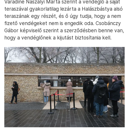
Váradiné Naszályi Márta szerint a vendéglő a saját
teraszával gyakorlatilag lezárta a Halászbástya alsó
teraszának egy részét, és ő úgy tudja, hogy a nem
fizető vendégeket nem is engedik oda. Csobánczy
Gábor képviselő szerint a szerződésben benne van,
hogy a vendéglőnek a kijutást biztosítania kell.