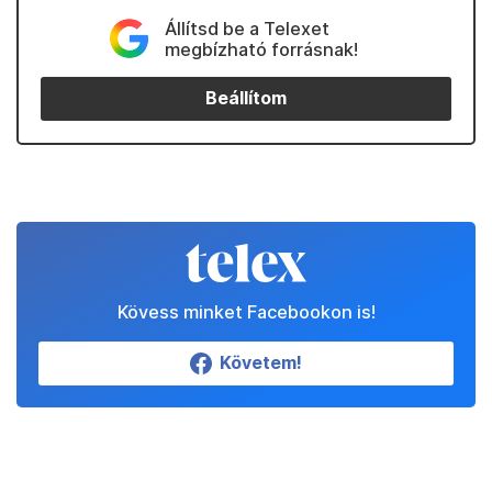
Állítsd be a Telexet
megbízható forrásnak!
Beállítom
Kövess minket Facebookon is!
Követem!