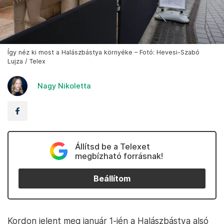
Így néz ki most a Halászbástya környéke – Fotó: Hevesi-Szabó
Lujza / Telex
Nagy Nikoletta
Állítsd be a Telexet
megbízható forrásnak!
Beállítom
Kordon jelent meg január 1-jén a Halászbástya alsó