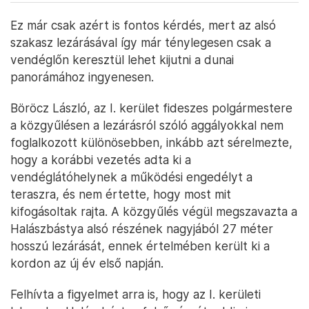
Ez már csak azért is fontos kérdés, mert az alsó
szakasz lezárásával így már ténylegesen csak a
vendéglőn keresztül lehet kijutni a dunai
panorámához ingyenesen.
Böröcz László, az I. kerület fideszes polgármestere
a közgyűlésen a lezárásról szóló aggályokkal nem
foglalkozott különösebben, inkább azt sérelmezte,
hogy a korábbi vezetés adta ki a
vendéglátóhelynek a működési engedélyt a
teraszra, és nem értette, hogy most mit
kifogásoltak rajta. A közgyűlés végül megszavazta a
Halászbástya alsó részének nagyjából 27 méter
hosszú lezárását, ennek értelmében került ki a
kordon az új év első napján.
Felhívta a figyelmet arra is, hogy az I. kerületi