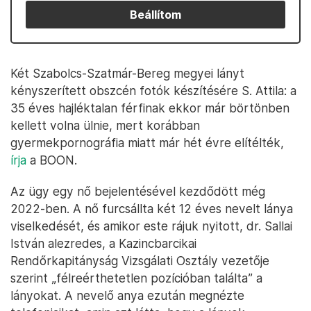
Beállítom
Két Szabolcs-Szatmár-Bereg megyei lányt
kényszerített obszcén fotók készítésére S. Attila: a
35 éves hajléktalan férfinak ekkor már börtönben
kellett volna ülnie, mert korábban
gyermekpornográfia miatt már hét évre elítélték,
írja
a BOON.
Az ügy egy nő bejelentésével kezdődött még
2022-ben. A nő furcsállta két 12 éves nevelt lánya
viselkedését, és amikor este rájuk nyitott, dr. Sallai
István alezredes, a Kazincbarcikai
Rendőrkapitányság Vizsgálati Osztály vezetője
szerint „félreérthetetlen pozícióban találta” a
lányokat. A nevelő anya ezután megnézte