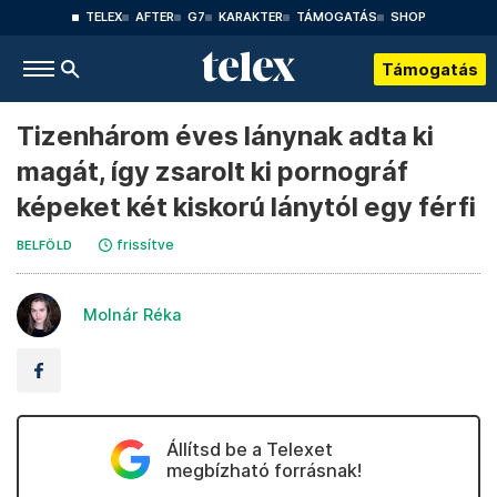
TELEX
AFTER
G7
KARAKTER
TÁMOGATÁS
SHOP
Támogatás
Tizenhárom éves lánynak adta ki
magát, így zsarolt ki pornográf
képeket két kiskorú lánytól egy férfi
frissítve
BELFÖLD
Molnár Réka
Állítsd be a Telexet
megbízható forrásnak!