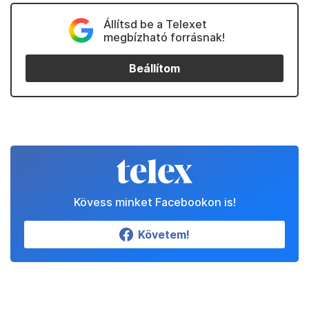
Állítsd be a Telexet
megbízható forrásnak!
Beállítom
Kövess minket Facebookon is!
Követem!