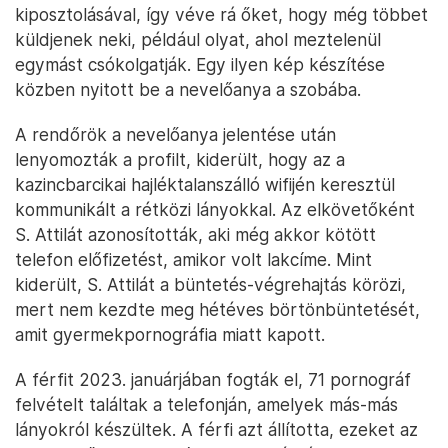
kiposztolásával, így véve rá őket, hogy még többet
küldjenek neki, például olyat, ahol meztelenül
egymást csókolgatják. Egy ilyen kép készítése
közben nyitott be a nevelőanya a szobába.
A rendőrök a nevelőanya jelentése után
lenyomozták a profilt, kiderült, hogy az a
kazincbarcikai hajléktalanszálló wifijén keresztül
kommunikált a rétközi lányokkal. Az elkövetőként
S. Attilát azonosították, aki még akkor kötött
telefon előfizetést, amikor volt lakcíme. Mint
kiderült, S. Attilát a büntetés-végrehajtás körözi,
mert nem kezdte meg hétéves börtönbüntetését,
amit gyermekpornográfia miatt kapott.
A férfit 2023. januárjában fogták el, 71 pornográf
felvételt találtak a telefonján, amelyek más-más
lányokról készültek. A férfi azt állította, ezeket az