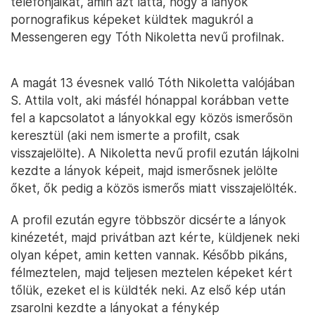
telefonjaikat, amin azt látta, hogy a lányok
pornografikus képeket küldtek magukról a
Messengeren egy Tóth Nikoletta nevű profilnak.
A magát 13 évesnek valló Tóth Nikoletta valójában
S. Attila volt, aki másfél hónappal korábban vette
fel a kapcsolatot a lányokkal egy közös ismerősön
keresztül (aki nem ismerte a profilt, csak
visszajelölte). A Nikoletta nevű profil ezután lájkolni
kezdte a lányok képeit, majd ismerősnek jelölte
őket, ők pedig a közös ismerős miatt visszajelölték.
A profil ezután egyre többször dicsérte a lányok
kinézetét, majd privátban azt kérte, küldjenek neki
olyan képet, amin ketten vannak. Később pikáns,
félmeztelen, majd teljesen meztelen képeket kért
tőlük, ezeket el is küldték neki. Az első kép után
zsarolni kezdte a lányokat a fénykép