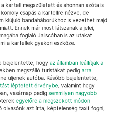
l a kartell megszületett és ahonnan azóta is
 komoly csapás a kartellre nézve, de
em kiújuló bandaháborúkhoz is vezethet majd
att. Ennek már most látszanak a jelei,
magába foglaló Jaliscóban is az utakat
ami a kartellek gyakori eszköze.
o bejelentette, hogy
az államban leállítják a
elekben megszálló turistákat pedig
arra
ne üljenek autóba. Később bejelentette,
tást léptetett érvénybe
, valamint hogy
ban, vasárnap pedig
semmilyen nagyobb
epterek
egyelőre a megszokott módon
olvasónk azt írta, képtelenség taxit fogni,