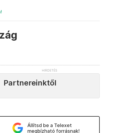
!
szág
Partnereinktől
Állítsd be a Telexet
megbízható forrásnak!