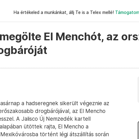
Ha értékeled a munkánkat, állj Te is a Telex mellé!
Támogatom
megölte El Menchót, az or
ogbáróját
vasárnap a hadseregnek sikerült végeznie az
gerőszakosabb drogbárójával, az El Mencho
szel. A Jalisco Új Nemzedék kartell
palapában ütöttek rajta, El Mencho a
exikóvárosba történt légi átszállítás során