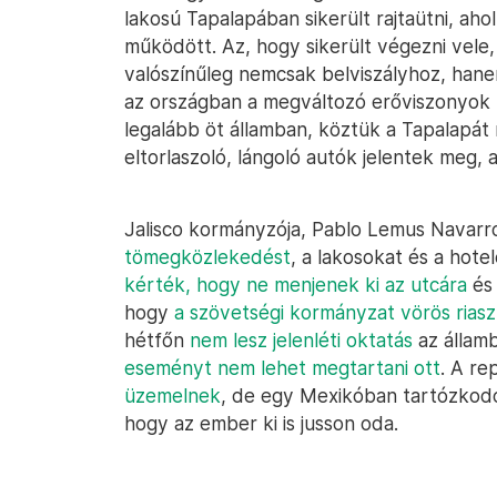
lakosú Tapalapában sikerült rajtaütni, aho
működött. Az, hogy sikerült végezni vele,
valószínűleg nemcsak belviszályhoz, han
az országban a megváltozó erőviszonyok mi
legalább öt államban, köztük a Tapalapát 
eltorlaszoló, lángoló autók jelentek meg, 
Jalisco kormányzója, Pablo Lemus Navarr
tömegközlekedést
, a lakosokat és a hot
kérték, hogy ne menjenek ki az utcára
és 
hogy
a szövetségi kormányzat vörös riasz
hétfőn
nem lesz jelenléti oktatás
az állam
eseményt nem lehet megtartani ott
. A r
üzemelnek
, de egy Mexikóban tartózkodó 
hogy az ember ki is jusson oda.