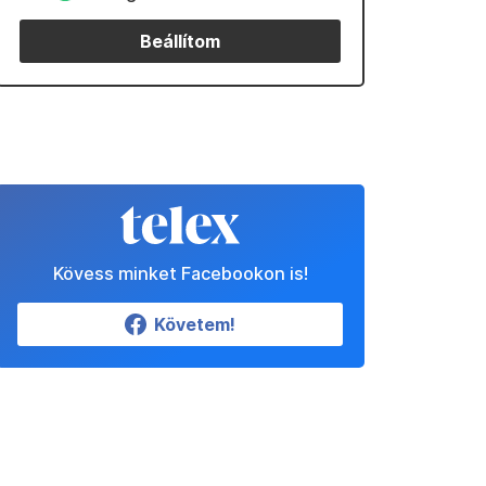
Beállítom
Kövess minket Facebookon is!
Követem!