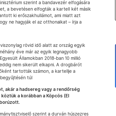
minisztérium szerint a bandavezér elfogására
et, a bevetésen elfogták a kartell két másik
antott ki erőszakhullámot, ami miatt azt
ogy ne hagyják el az otthonaikat – írja a
viszonylag rövid idő alatt az ország egyik
 néhány éve már az egyik legnagyobb
Egyesült Államokban 2018-ban 10 millió
 eddig nem sikerült elkapni. A drogbárót
ként tartották számon, a kartellje a
begyűjtésén túl
t, akár a hadsereg vagy a rendőrség
l, köztük a korábban a Köpcös (El
áborúzott.
ánytisztviselő szerint a durván húszezres