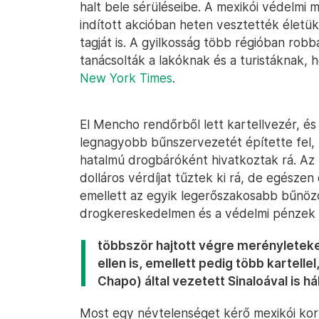
halt bele sérüléseibe. A mexikói védelmi 
indított akcióban heten vesztették életük
tagját is. A gyilkosság több régióban robb
tanácsolták a lakóknak és a turistáknak, h
New York Times
.
El Mencho rendőrből lett kartellvezér, és 
legnagyobb bűnszervezetét építette fel,
hatalmú drogbáróként hivatkoztak rá. Az 
dolláros vérdíjat tűztek ki rá, de egészen
emellett az egyik legerőszakosabb bűnöző
drogkereskedelmen és a védelmi pénzek 
többször hajtott végre merényleteke
ellen is, emellett pedig több kartelle
Chapo) által vezetett Sinaloával is h
Most egy névtelenséget kérő mexikói korm