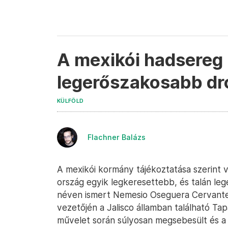
A mexikói hadsereg 
legerőszakosabb dr
KÜLFÖLD
Flachner Balázs
A mexikói kormány tájékoztatása szerint 
ország egyik legkeresettebb, és talán le
néven ismert Nemesio Oseguera Cervantes
vezetőjén a Jalisco államban található Ta
művelet során súlyosan megsebesült és a M