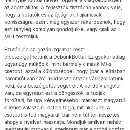
mennyire fontos helyet foglal el a világképünkben
az adott állítás. A fejlesztők tisztában vannak vele,
hogy a kutatók és az újságírók hajlamosak
komiszságra, ezért még egyszer rákérdeznek, hogy
ezt tényleg komolyan gondoljuk-e, vagy csak az
MI-t teszteljük.
Ezután jön az igazán izgalmas rész:
elbeszélgethetünk a DebunkBottal. Ez gyakorlatilag
ugyanúgy működik, mint bármelyik másik MI-s
csetbot, azzal a különbséggel, hogy (bár a leírásban
háromról van szó) mindössze ötször válaszolhatunk
neki, és a beszélgetés véget ér. A kérdőív angolul
van, de egyrészt ezt a böngészők le tudják
fordítani, ha úgy kényelmesebb, másrészt magyarul
is lehet válaszolni, érteni fogja, mit akarunk. A
csetbot is tud magyarul, bár nem túl természetes,
ahogy a nyelvet használja. Mondjuk amilyen nehéz
megtanulni magyarul, szerintem már a próbálkozást