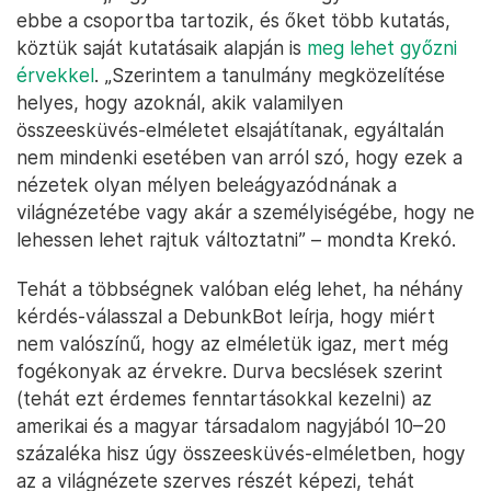
ebbe a csoportba tartozik, és őket több kutatás,
köztük saját kutatásaik alapján is
meg lehet győzni
érvekkel
. „Szerintem a tanulmány megközelítése
helyes, hogy azoknál, akik valamilyen
összeesküvés-elméletet elsajátítanak, egyáltalán
nem mindenki esetében van arról szó, hogy ezek a
nézetek olyan mélyen beleágyazódnának a
világnézetébe vagy akár a személyiségébe, hogy ne
lehessen lehet rajtuk változtatni” – mondta Krekó.
Tehát a többségnek valóban elég lehet, ha néhány
kérdés-válasszal a DebunkBot leírja, hogy miért
nem valószínű, hogy az elméletük igaz, mert még
fogékonyak az érvekre. Durva becslések szerint
(tehát ezt érdemes fenntartásokkal kezelni) az
amerikai és a magyar társadalom nagyjából 10–20
százaléka hisz úgy összeesküvés-elméletben, hogy
az a világnézete szerves részét képezi, tehát