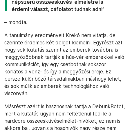
népszerű összeesküvés-elméletre is
érdemi választ, cáfolatot tudnak adni”
– mondta.
A tanulmány eredményeit Krekó nem vitatja, de
szerinte érdemes két dolgot kiemelni. Egyrészt azt,
hogy sok kutatás szerint az emberek továbbra is
meggyőzőbbnek tartják a hús-vér emberekkel való
kommunikációt, így egy csetbotnak sokszor
korlátos a vonz- és így a meggyőzési ereje. Ez
persze különböző társadalmakban máshogy lehet,
és sok múlik az emberek technológiához való
viszonyán.
Másrészt azért is hasznosnak tartja a DebunkBotot,
mert a kutatás ugyan nem feltétlenül fedi le a
hardcore összeesküvéselmélet-hívőket, ez nem is
akkora baj, ugyanis a hoaxhívők nagy része nem