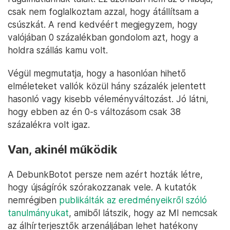
csak nem foglalkoztam azzal, hogy átállítsam a
csúszkát. A rend kedvéért megjegyzem, hogy
valójában 0 százalékban gondolom azt, hogy a
holdra szállás kamu volt.
Végül megmutatja, hogy a hasonlóan hihető
elméleteket vallók közül hány százalék jelentett
hasonló vagy kisebb véleményváltozást. Jó látni,
hogy ebben az én 0-s változásom csak 38
százalékra volt igaz.
Van, akinél működik
A DebunkBotot persze nem azért hozták létre,
hogy újságírók szórakozzanak vele. A kutatók
nemrégiben
publikálták az eredményeikről szóló
tanulmányukat
, amiből látszik, hogy az MI nemcsak
az álhírterjesztők arzenáljában lehet hatékony