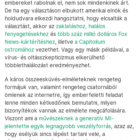
embereket rabolnak el, nem sok mindenkinek árt.
De ha egy választáson elbukott amerikai elnök és
holdudvara elkezdi hangoztatni, hogy elcsalták a
választást, akkor az
zaklatáshoz, halálos
fenyegetésekhez
és
több száz millió dolláros Fox
News-kártérítéshez
, illetve
a Capitolium
ostromához
vezethet. Vagy egy másik példával, a
vírus- és oltásszkepticizmus elkerülhető
többlethalálozást eredményezhet.
A káros összeesküvés-elméleteknek rengeteg
formájuk van, valamint rengeteg csatornából
ömlenek az internetre, így emberfeletti feladat
lenne minden kétkedőnek bemutatni, milyen
bizonyítékok vannak az elmélete megcáfolására.
Viszont ami a
művészeknek a generatív MI-
jelentette egyik legnagyobb veszélyforrás
, azaz az,
hogy esélyük sincs lépést tartani vele, a