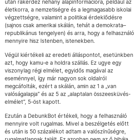
után rákérdez néhány alapinformációra, például az
életkorra, a nemzetiségre és a legmagasabb iskolai
végzettségre, valamint a politikai érdeklődésre
(sajnos csak amerikai skálán, tehát a demokrata–
republikánus tengelyen) és arra, hogy a felhasználó
mennyire hisz Istenben, istenekben.
Végül kiértékeli az eredeti álláspontot, esetünkben
azt, hogy kamu-e a holdra szállás. Ez ugye egy
viszonylag régi elmélet, egyidős magával az
eseménnyel, így már nagyon sok oldalról
megcáfolták, ezért a skálán, amin az 1 a „van
valóságalapja” és az 5 az „alaptalan összeesküvés-
elmélet”, 5-öst kapott.
Ezután a DebunkBot értékeli, hogy a felhasználó
mennyire volt rugalmas. Mivel a beszélgetés előtt
és után is 50 százalékot adtam a valószínűségre,
rugalmatlannak talált. Ez azonban nem az ő hibája,