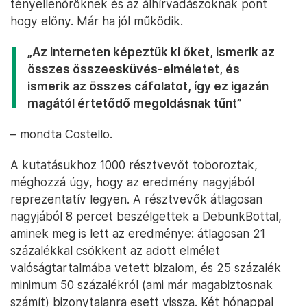
tényellenőröknek és az álhírvadászoknak pont
hogy előny. Már ha jól működik.
„Az interneten képeztük ki őket, ismerik az
összes összeesküvés-elméletet, és
ismerik az összes cáfolatot, így ez igazán
magától értetődő megoldásnak tűnt”
– mondta Costello.
A kutatásukhoz 1000 résztvevőt toboroztak,
méghozzá úgy, hogy az eredmény nagyjából
reprezentatív legyen. A résztvevők átlagosan
nagyjából 8 percet beszélgettek a DebunkBottal,
aminek meg is lett az eredménye: átlagosan 21
százalékkal csökkent az adott elmélet
valóságtartalmába vetett bizalom, és 25 százalék
minimum 50 százalékról (ami már magabiztosnak
számít) bizonytalanra esett vissza. Két hónappal