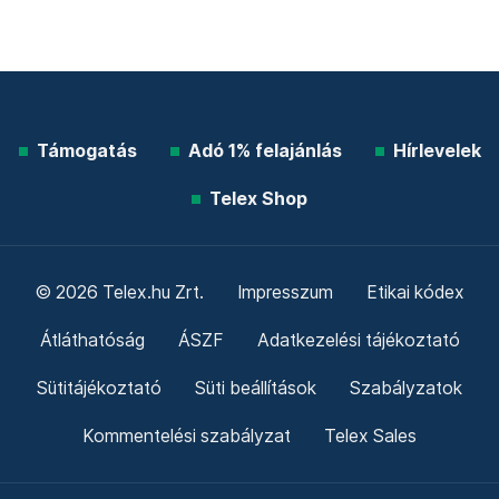
Támogatás
Adó 1% felajánlás
Hírlevelek
Telex Shop
© 2026 Telex.hu Zrt.
Impresszum
Etikai kódex
Átláthatóság
ÁSZF
Adatkezelési tájékoztató
Sütitájékoztató
Süti beállítások
Szabályzatok
Kommentelési szabályzat
Telex Sales