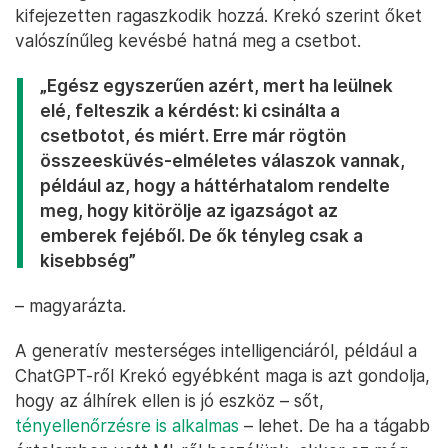
kifejezetten ragaszkodik hozzá. Krekó szerint őket
valószínűleg kevésbé hatná meg a csetbot.
„Egész egyszerűen azért, mert ha leülnek
elé, felteszik a kérdést: ki csinálta a
csetbotot, és miért. Erre már rögtön
összeesküvés-elméletes válaszok vannak,
például az, hogy a háttérhatalom rendelte
meg, hogy kitörölje az igazságot az
emberek fejéből. De ők tényleg csak a
kisebbség”
– magyarázta.
A generatív mesterséges intelligenciáról, például a
ChatGPT-ről Krekó egyébként maga is azt gondolja,
hogy az álhírek ellen is jó eszköz – sőt,
tényellenőrzésre is alkalmas
– lehet. De ha a tágabb