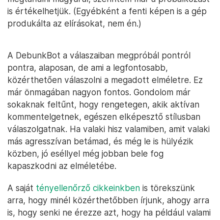
is értékelhetjük. (Egyébként a fenti képen is a gép
produkálta az elírásokat, nem én.)
A DebunkBot a válaszaiban megpróbál pontról
pontra, alaposan, de ami a legfontosabb,
közérthetően válaszolni a megadott elméletre. Ez
már önmagában nagyon fontos. Gondolom már
sokaknak feltűnt, hogy rengetegen, akik aktívan
kommentelgetnek, egészen elképesztő stílusban
válaszolgatnak. Ha valaki hisz valamiben, amit valaki
más agresszívan betámad, és még le is hülyézik
közben, jó eséllyel még jobban bele fog
kapaszkodni az elméletébe.
A saját
tényellenőrző cikkeinkben
is törekszünk
arra, hogy minél közérthetőbben írjunk, ahogy arra
is, hogy senki ne érezze azt, hogy ha például valami