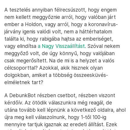
A tesztelés annyiban félrecsúszott, hogy engem
nem kellett meggyőznie arról, hogy valóban járt
ember a Holdon, vagy arról, hogy a koronavírus-
járvány igenis valódi volt, nem a háttérhatalom
találta ki, hogy rabigába hajtsa az emberiséget,
vagy elindítsa
a Nagy Visszaállítást
. Szóval nekem
meggyőző volt, de úgy könnyű, hogy valójában
csak megerősített. Na de mi is a helyzet a valós
célcsoporttal? Azokkal, akik hisznek olyan
dolgokban, amiket a többség összeesküvés-
elméletnek tart?
A DebunkBot részben csetbot, részben viszont
kérdőív. Az ötödik válaszunkra még reagál, de
utána tovább kell lépnünk a következő oldalra, ahol
újra meg kell válaszolnunk, hogy 1-től 100-ig
mennyire tartjuk igaznak az eredeti állítást. Ezek