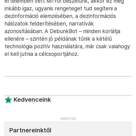
értelemben vett MI-ről beszélünk, akkor ez még
inkább igaz, ugyanis rengeteget tud segíteni a
dezinformáció elemzésében, a dezinformációs
hálózatok felderítésében, narratívák
azonosításában. A DebunkBot – minden korlátja
ellenére – szintén jó példának tűnik a kétélű
technológia pozitív használatára, már csak valahogy
el kell jutnia a célcsoportjához.
Kedvenceink
Partnereinktől