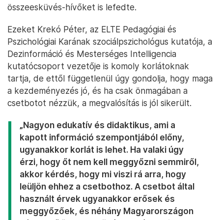
összeesküvés-hívőket is lefedte.
Ezeket Krekó Péter, az ELTE Pedagógiai és
Pszichológiai Karának szociálpszichológus kutatója, a
Dezinformáció és Mesterséges Intelligencia
kutatócsoport vezetője is komoly korlátoknak
tartja, de ettől függetlenül úgy gondolja, hogy maga
a kezdeményezés jó, és ha csak önmagában a
csetbotot nézzük, a megvalósítás is jól sikerült.
„Nagyon edukatív és didaktikus, ami a
kapott információ szempontjából előny,
ugyanakkor korlát is lehet. Ha valaki úgy
érzi, hogy őt nem kell meggyőzni semmiről,
akkor kérdés, hogy mi viszi rá arra, hogy
leüljön ehhez a csetbothoz. A csetbot által
használt érvek ugyanakkor erősek és
meggyőzőek, és néhány Magyarországon