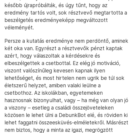
később újrapróbálták, és úgy tűnt, hogy az
eredmény tartós volt, sok résztvevő megtartotta a
beszélgetés eredményeképp megváltozott
véleményét.
Persze a kutatás eredménye nem perdöntő, aminek
két oka van. Egyrészt a résztvevők pénzt kaptak
azért, hogy válaszoltak a kérdésekre és
elbeszélgettek a csetbottal. Ez elég jó motiváció,
viszont valószínűleg kevesen kapnak ilyen
lehetőséget, és most hirtelen nem ugrik be túl sok
életszerű helyzet, amiben valaki leülne a
csetbothoz. Az iskolákban, egyetemeken
hasznosnak bizonyulhat, vagy – ha még van olyan jó
a viszony – esetleg a családi összejöveteleken
közösen le lehet ülni a DebunkBot elé, és röviden ki
lehet faggatni összeesküvés-elméletekről. Másrészt
nem biztos, hogy a minta az igazi, megrögzött