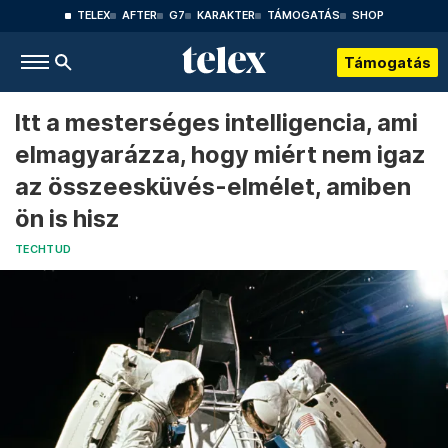
TELEX
AFTER
G7
KARAKTER
TÁMOGATÁS
SHOP
Támogatás
Itt a mesterséges intelligencia, ami
elmagyarázza, hogy miért nem igaz
az összeesküvés-elmélet, amiben
ön is hisz
TECHTUD