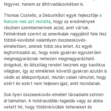
fegyver, hanem az álhírvadászokéban is.
Thomas Costello, a DebunkBot egyik fejlesztője
a
Nature-nek azt mondta
, hogy az eredmények
részben szembemennek azzal, amit vártak.
Felmérések szerint az amerikaiak nagyjából fele hisz
többé-kevésbé valamilyen összeesküvés-
elméletben, aminek több oka lehet. Az egyik
legfontosabb az, hogy ezek gyakran egyszerűen
megmagyaráznak nehezen megmagyarázható
dolgokat, és látszólag rendet tesznek egy kaotikus
világban, így az elméletek követői gyakran azután is
védik az álláspontjukat, miután valaki rámutat, hogy
ezért és ezért nem teljesen igaz, amit mondanak.
Sok ilyen összeesküvés-elmélet társadalmi szinten
ártalmatlan. A holdraszállás-tagadás vagy az abba
vetett hit, hogy földönkívüliek teheneket és