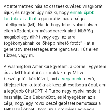
Az internetnek hála az összeesküvések virágkorát
éljük, és nagyon úgy néz ki, hogy
ennek újabb
lendületet adhat
a generatív mesterséges
intelligencia (MI). Na de hogy lehet valami olyan
ellen küzdeni, ami másodpercek alatt kiböfög
magából egy álhírt vagy egy, az arra
fogékonyaknak kellőképp hihető fotót? Hát a
generatív mesterséges intelligenciával! Tűz ellen
tűzzel, vagy mi.
A washingtoni Amerikai Egyetem, a Cornell Egyetem
és az MIT kutatói összeraktak egy MI-vel
beszélgetős kérdőívet, ami
a Vegapunk
, nevű,
kifejezetten kutatóknak készült csetbotra épül, ami
a legújabb ChatGPT–4 Turbo nagy nyelvi modellt
használja. Ez a DebunkBot, és lényegében az a
célja, hogy egy rövid beszélgetéssel bemutassa a
felhasználóknak, hogy mi a probléma egy-egy