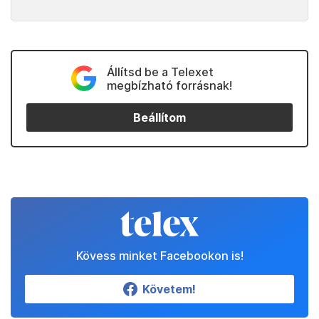
Állítsd be a Telexet
megbízható forrásnak!
Beállítom
Kövess minket Facebookon is!
Követem!