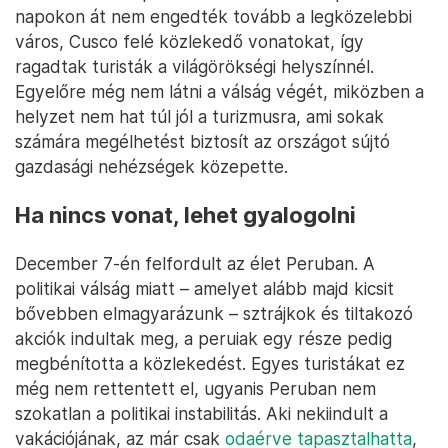
napokon át nem engedték tovább a legközelebbi
város, Cusco felé közlekedő vonatokat, így
ragadtak turisták a világörökségi helyszínnél.
Egyelőre még nem látni a válság végét, miközben a
helyzet nem hat túl jól a turizmusra, ami sokak
számára megélhetést biztosít az országot sújtó
gazdasági nehézségek közepette.
Ha nincs vonat, lehet gyalogolni
December 7-én felfordult az élet Peruban. A
politikai válság miatt – amelyet alább majd kicsit
bővebben elmagyarázunk – sztrájkok és tiltakozó
akciók indultak meg, a peruiak egy része pedig
megbénította a közlekedést. Egyes turistákat ez
még nem rettentett el, ugyanis Peruban nem
szokatlan a politikai instabilitás. Aki nekiindult a
vakációjának, az már csak
odaérve tapasztalhatta
,