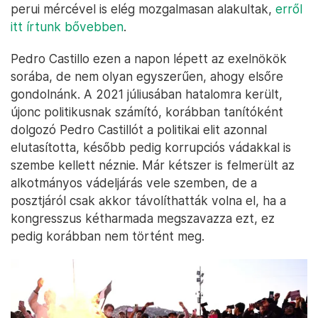
perui mércével is elég mozgalmasan alakultak,
erről
itt írtunk bővebben
.
Pedro Castillo ezen a napon lépett az exelnökök
sorába, de nem olyan egyszerűen, ahogy elsőre
gondolnánk. A 2021 júliusában hatalomra került,
újonc politikusnak számító, korábban tanítóként
dolgozó Pedro Castillót a politikai elit azonnal
elutasította, később pedig korrupciós vádakkal is
szembe kellett néznie. Már kétszer is felmerült az
alkotmányos vádeljárás vele szemben, de a
posztjáról csak akkor távolíthatták volna el, ha a
kongresszus kétharmada megszavazza ezt, ez
pedig korábban nem történt meg.