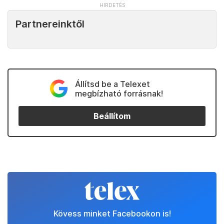
Partnereinktől
Állítsd be a Telexet
megbízható forrásnak!
Beállítom
Kövess minket Facebookon is!