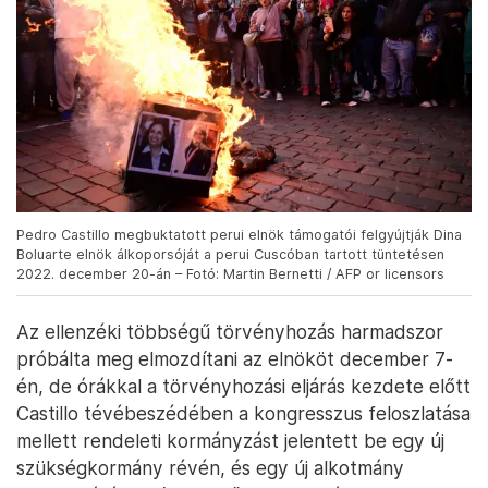
Pedro Castillo megbuktatott perui elnök támogatói felgyújtják Dina
Boluarte elnök álkoporsóját a perui Cuscóban tartott tüntetésen
2022. december 20-án – Fotó: Martin Bernetti / AFP or licensors
Az ellenzéki többségű törvényhozás harmadszor
próbálta meg elmozdítani az elnököt december 7-
én, de órákkal a törvényhozási eljárás kezdete előtt
Castillo tévébeszédében a kongresszus feloszlatása
mellett rendeleti kormányzást jelentett be egy új
szükségkormány révén, és egy új alkotmány