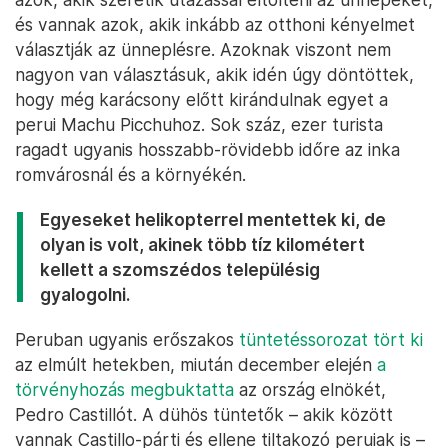
és vannak azok, akik inkább az otthoni kényelmet
választják az ünneplésre. Azoknak viszont nem
nagyon van választásuk, akik idén úgy döntöttek,
hogy még karácsony előtt kirándulnak egyet a
perui Machu Picchuhoz. Sok száz, ezer turista
ragadt ugyanis hosszabb-rövidebb időre az inka
romvárosnál és a környékén.
Egyeseket helikopterrel mentettek ki, de
olyan is volt, akinek több tíz kilométert
kellett a szomszédos településig
gyalogolni.
Peruban ugyanis erőszakos
tüntetéssorozat tört ki
az elmúlt hetekben, miután december elején
a
törvényhozás megbuktatta
az ország elnökét,
Pedro Castillót. A dühös tüntetők – akik között
vannak Castillo-párti és ellene tiltakozó peruiak is –