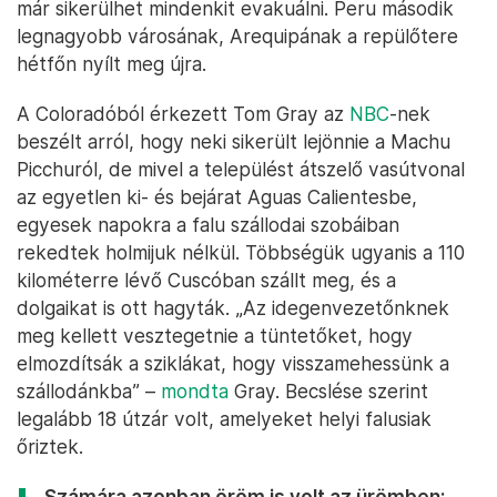
már sikerülhet mindenkit evakuálni. Peru második
legnagyobb városának, Arequipának a repülőtere
hétfőn nyílt meg újra.
A Coloradóból érkezett Tom Gray az
NBC
-nek
beszélt arról, hogy neki sikerült lejönnie a Machu
Picchuról, de mivel a települést átszelő vasútvonal
az egyetlen ki- és bejárat Aguas Calientesbe,
egyesek napokra a falu szállodai szobáiban
rekedtek holmijuk nélkül. Többségük ugyanis a 110
kilométerre lévő Cuscóban szállt meg, és a
dolgaikat is ott hagyták. „Az idegenvezetőnknek
meg kellett vesztegetnie a tüntetőket, hogy
elmozdítsák a sziklákat, hogy visszamehessünk a
szállodánkba” –
mondta
Gray. Becslése szerint
legalább 18 útzár volt, amelyeket helyi falusiak
őriztek.
Számára azonban öröm is volt az ürömben: