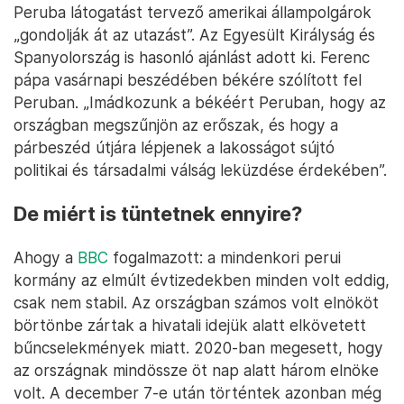
Peruba látogatást tervező amerikai állampolgárok
„gondolják át az utazást”. Az Egyesült Királyság és
Spanyolország is hasonló ajánlást adott ki. Ferenc
pápa vasárnapi beszédében békére szólított fel
Peruban. „Imádkozunk a békéért Peruban, hogy az
országban megszűnjön az erőszak, és hogy a
párbeszéd útjára lépjenek a lakosságot sújtó
politikai és társadalmi válság leküzdése érdekében”.
De miért is tüntetnek ennyire?
Ahogy a
BBC
fogalmazott: a mindenkori perui
kormány az elmúlt évtizedekben minden volt eddig,
csak nem stabil. Az országban számos volt elnököt
börtönbe zártak a hivatali idejük alatt elkövetett
bűncselekmények miatt. 2020-ban megesett, hogy
az országnak mindössze öt nap alatt három elnöke
volt. A december 7-e után történtek azonban még