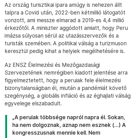
Az ország turisztikai ipara amúgy is nehezen állt
talpra a Covid után, 2022-ben kétmillió látogatót
vonzott, ami messze elmarad a 2019-es 4,4 millió
érkezőtől. A miniszter aggódott amiatt, hogy Peru
imázsa súlyosan sérül az utazásszervezők és a
turisták szemében. A politikai válság a turizmuson
keresztül pedig kihat a helyiek megélhetésére is.
Az ENSZ Élelmezési és Mezőgazdasági
Szervezetének nemrégiben kiadott jelentése arra
figyelmeztetett, hogy a peruiak fele élelmezési
bizonytalanságban él, miután a pandémiát követő
szegénység, a globális infláció és az éghajlati válság
egyvelege elszabadult.
„A peruiak többsége napról napra él. Sokan,
ha nem dolgoznak, aznap nem esznek (…) A
kongresszusnak mennie kell. Nem