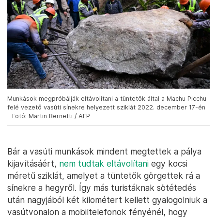
Munkások megpróbálják eltávolítani a tüntetők által a Machu Picchu
felé vezető vasúti sínekre helyezett sziklát 2022. december 17-én
– Fotó: Martin Bernetti / AFP
Bár a vasúti munkások mindent megtettek a pálya
kijavításáért,
nem tudtak eltávolítani
egy kocsi
méretű sziklát, amelyet a tüntetők görgettek rá a
sínekre a hegyről. Így más turistáknak sötétedés
után nagyjából két kilométert kellett gyalogolniuk a
vasútvonalon a mobiltelefonok fényénél, hogy