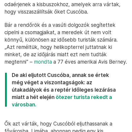
odaérjenek a kisbuszokhoz, amelyek arra vártak,
hogy visszaszállítsák őket Cuscóba.
Bár a rendőrök és a vasúti dolgozók segítettek
cipelni a csomagjaikat, a meredek út nem volt
könnyű, különösen az idősebb turisták számára.
„Azt reméltük, hogy helikopterrel juttatnak ki
minket, de az időjárás miatt ezt nem tudták
megtenni” –
mondta
a 77 éves amerikai Avis Berney.
De aki eljutott Cuscóba, annak se értek
még véget a viszontagságok: az
útakadályok és a reptér időleges lezárása
miatt a hét elején
ötezer turista rekedt a
városban.
Ők azt várták, hogy Cuscóból eljuthassanak a
fővárosba, Limába, ahonnan pedig egy kis