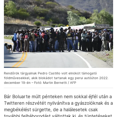
Rendőrök tárgyalnak Pedro Castillo volt elnököt támogató
földművesekkel, akik blokádot tartanak egy perui autóúton 2022.
december 19-én – Fotó: Martin Bernetti / AFP
Bár Boluarte múlt pénteken nem sokkal éjfél után a
Twitteren részvétét nyilvánítva a gyászolóknak és a
megbékélést sürgette, de a halálesetek csak
további felháborodást váltottak ki, és tüntetéseket