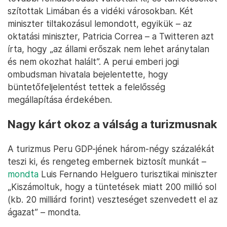
szítottak Limában és a vidéki városokban. Két
miniszter tiltakozásul lemondott, egyikük – az
oktatási miniszter, Patricia Correa – a Twitteren azt
írta, hogy „az állami erőszak nem lehet aránytalan
és nem okozhat halált”. A perui emberi jogi
ombudsman hivatala bejelentette, hogy
büntetőfeljelentést tettek a felelősség
megállapítása érdekében.
Nagy kárt okoz a válság a turizmusnak
A turizmus Peru GDP-jének három-négy százalékát
teszi ki, és rengeteg embernek biztosít munkát –
mondta
Luis Fernando Helguero turisztikai miniszter
„Kiszámoltuk, hogy a tüntetések miatt 200 millió sol
(kb. 20 milliárd forint) veszteséget szenvedett el az
ágazat” – mondta.