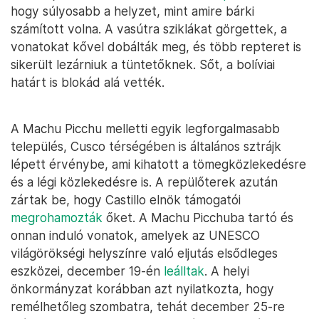
hogy súlyosabb a helyzet, mint amire bárki
számított volna. A vasútra sziklákat görgettek, a
vonatokat kővel dobálták meg, és több repteret is
sikerült lezárniuk a tüntetőknek. Sőt, a bolíviai
határt is blokád alá vették.
A Machu Picchu melletti egyik legforgalmasabb
település, Cusco térségében is általános sztrájk
lépett érvénybe, ami kihatott a tömegközlekedésre
és a légi közlekedésre is. A repülőterek azután
zártak be, hogy Castillo elnök támogatói
megrohamozták
őket. A Machu Picchuba tartó és
onnan induló vonatok, amelyek az UNESCO
világörökségi helyszínre való eljutás elsődleges
eszközei, december 19-én
leálltak
. A helyi
önkormányzat korábban azt nyilatkozta, hogy
remélhetőleg szombatra, tehát december 25-re