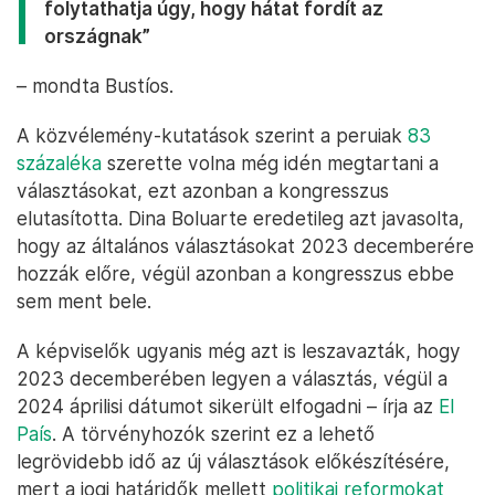
folytathatja úgy, hogy hátat fordít az
országnak”
– mondta Bustíos.
A közvélemény-kutatások szerint a peruiak
83
százaléka
szerette volna még idén megtartani a
választásokat, ezt azonban a kongresszus
elutasította. Dina Boluarte eredetileg azt javasolta,
hogy az általános választásokat 2023 decemberére
hozzák előre, végül azonban a kongresszus ebbe
sem ment bele.
A képviselők ugyanis még azt is leszavazták, hogy
2023 decemberében legyen a választás, végül a
2024 áprilisi dátumot sikerült elfogadni – írja az
El
País
. A törvényhozók szerint ez a lehető
legrövidebb idő az új választások előkészítésére,
mert a jogi határidők mellett
politikai reformokat