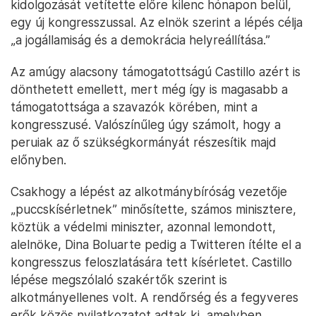
kidolgozását vetítette előre kilenc hónapon belül,
egy új kongresszussal. Az elnök szerint a lépés célja
„a jogállamiság és a demokrácia helyreállítása.”
Az amúgy alacsony támogatottságú Castillo azért is
dönthetett emellett, mert még így is magasabb a
támogatottsága a szavazók körében, mint a
kongresszusé. Valószínűleg úgy számolt, hogy a
peruiak az ő szükségkormányát részesítik majd
előnyben.
Csakhogy a lépést az alkotmánybíróság vezetője
„puccskísérletnek” minősítette, számos minisztere,
köztük a védelmi miniszter, azonnal lemondott,
alelnöke, Dina Boluarte pedig a Twitteren ítélte el a
kongresszus feloszlatására tett kísérletet. Castillo
lépése megszólaló szakértők szerint is
alkotmányellenes volt. A rendőrség és a fegyveres
erők közös nyilatkozatot adtak ki, amelyben