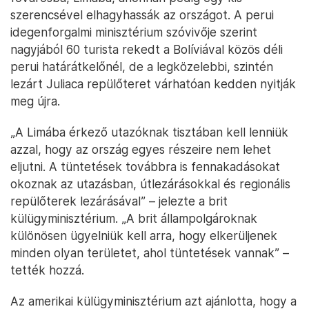
szerencsével elhagyhassák az országot. A perui
idegenforgalmi minisztérium szóvivője szerint
nagyjából 60 turista rekedt a Bolíviával közös déli
perui határátkelőnél, de a legközelebbi, szintén
lezárt Juliaca repülőteret várhatóan kedden nyitják
meg újra.
„A Limába érkező utazóknak tisztában kell lenniük
azzal, hogy az ország egyes részeire nem lehet
eljutni. A tüntetések továbbra is fennakadásokat
okoznak az utazásban, útlezárásokkal és regionális
repülőterek lezárásával” – jelezte a brit
külügyminisztérium. „A brit állampolgároknak
különösen ügyelniük kell arra, hogy elkerüljenek
minden olyan területet, ahol tüntetések vannak” –
tették hozzá.
Az amerikai külügyminisztérium azt ajánlotta, hogy a