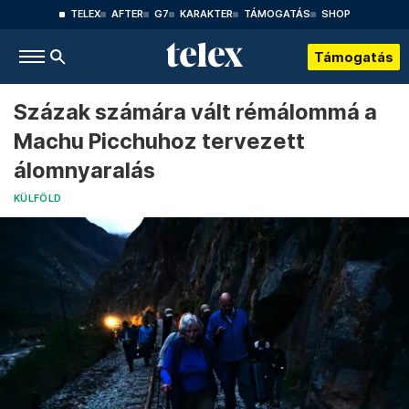
TELEX
AFTER
G7
KARAKTER
TÁMOGATÁS
SHOP
Támogatás
Százak számára vált rémálommá a
Machu Picchuhoz tervezett
álomnyaralás
KÜLFÖLD