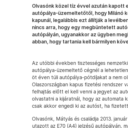
Olvasónk közel tíz évvel azután kapott e
autópálya-üzemeltetőtől, hogy Milánó k
kapunál, legalábbis ezt állítják a levélbe
nincs arra, hogy egy megbüntetett autós 
autópályán, ugyanakkor az ügyben megk
abban, hogy tartania kell bármilyen köv
Az utóbbi években tisztességes nemzetköz
autópálya-üzemeltető cégnél a lehetetlenr
öt éven túli autópálya-pótdíjakat a nem o
Olaszországban kapus fizetési rendszer van
felhajtás előtt el kell venni a jegyet az au
olvastatni a kijáratnál, hogy az automata 
csak akkor engedi ki az autóst, ha fizetett
Olvasónk, Mátyás és családja 2013. január 
utazott az E70 (A4) jelzésű autópályán, 