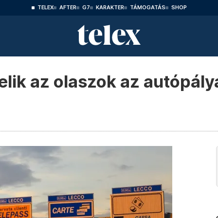
TELEX
AFTER
G7
KARAKTER
TÁMOGATÁS
SHOP
elik az olaszok az autópály