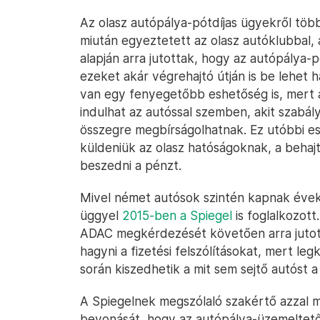
Az olasz autópálya-pótdíjas ügyekről töb
miután egyeztetett az olasz autóklubbal, a
alapján arra jutottak, hogy az autópálya-p
ezeket akár végrehajtó útján is be lehet 
van egy fenyegetőbb eshetőség is, mert az
indulhat az autóssal szemben, akit szabál
összegre megbírságolhatnak. Ez utóbbi es
küldeniük az olasz hatóságoknak, a behaj
beszedni a pénzt.
Mivel német autósok szintén kapnak évekke
üggyel
2015-ben a Spiegel
is foglalkozot
ADAC megkérdezését követően arra jutot
hagyni a fizetési felszólításokat, mert l
során kiszedhetik a mit sem sejtő autóst a
A Spiegelnek megszólaló szakértő azzal 
bevonását, hogy az autópálya-üzemeltető