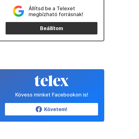
Állítsd be a Telexet
megbízható forrásnak!
Beállítom
Kövess minket Facebookon is!
Követem!