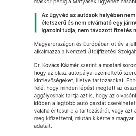
máskor pedig a Mátyásék ügyéhez hasonló
Az ügyvéd az autósok helyében nem 
életszerű és nem elvárható egy járm
igazolni tudja, nem távozott fizetés n
Magyarországon és Európában öt év a jelle
alkalmazza a Nemzeti Útdíjfizetési Szolgált
Dr. Kovács Kázmér szerint a mostani soroz
hogy az olasz autópálya-üzemeltető szeret
kintlevőségeket, illetve tartozásokat. Ehh
felé, hogy minden lépést megtett az öss
aggályosnak tartja azt is, hogy az olvasón
időben a legtöbb autó gazdát cserélhetett
valaha értesül-e a tartozásáról, vagy azt 
meg kifizettetni, miután kikérte a magyar
adatait.