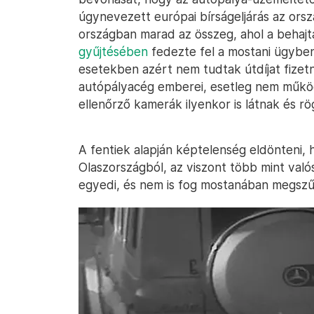
úgynevezett európai bírságeljárás az orsz
országban marad az összeg, ahol a behajtás
gyűjtésében
fedezte fel a mostani ügyben
esetekben azért nem tudtak útdíjat fizetn
autópályacég emberei, esetleg nem működ
ellenőrző kamerák ilyenkor is látnak és r
A fentiek alapján képtelenség eldönteni, h
Olaszországból, az viszont több mint val
egyedi, és nem is fog mostanában megszű