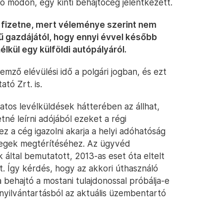
 módon, egy kinti behajtócég jelentkezett.
fizetne, mert véleménye szerint nem
ű gazdájától, hogy ennyi évvel később
élkül egy külföldi autópályáról.
mző elévülési idő a polgári jogban, és ezt
ató Zrt. is.
atos levélküldések hátterében az állhat,
né leírni adójából ezeket a régi
ez a cég igazolni akarja a helyi adóhatóság
zegek megtérítéséhez. Az ügyvéd
k által bemutatott, 2013-as eset óta eltelt
. Így kérdés, hogy az akkori úthasználó
a behajtó a mostani tulajdonossal próbálja-e
 nyilvántartásból az aktuális üzembentartó