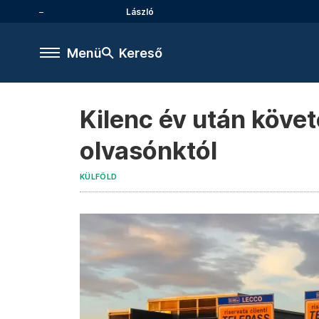
László
Menü
Kereső
Kilenc év után követ
olvasónktól
KÜLFÖLD