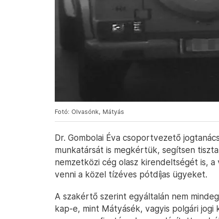
Fotó: Olvasónk, Mátyás
Dr. Gombolai Éva csoportvezető jogtanácso
munkatársát is megkértük, segítsen tisz
nemzetközi cég olasz kirendeltségét is, a 
venni a közel tízéves pótdíjas ügyeket.
A szakértő szerint egyáltalán nem mindegy
kap-e, mint Mátyásék, vagyis polgári jogi 