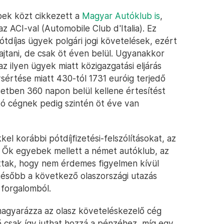
bek közt cikkezett a
Magyar Autóklub is
,
z ACI-val (Automobile Club d'Italia). Ez
ótdíjas ügyek polgári jogi követelések, ezért
hajtani, de csak öt éven belül. Ugyanakkor
 ilyen ügyek miatt közigazgatási eljárás
ysértése miatt 430-tól 1731 euróig terjedő
etben 360 napon belül kellene értesítést
tó cégnek pedig szintén öt éve van
l korábbi pótdíjfizetési-felszólításokat, az
t. Ők egyebek mellett a német autóklub, az
tak, hogy nem érdemes figyelmen kívül
egkésőbb a következő olaszországi utazás
 forgalomból.
magyarázza az olasz követeléskezelő cég
 csak így juthat hozzá a pénzéhez, míg egy