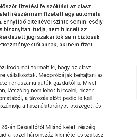
lőször fizetési felszólítást az olasz
eleti részén nem fizetett egy automata
n. Ennyi idő elteltével szinte semmi esély
bizonyítani tudja, nem bliccelt az
érdezett jogi szakértők sem biztosak
etkezményektől annak, aki nem fizet.
i irodalmat termelt ki, hogy az olasz
e vállalkoztak. Megpróbálják behajtani az
lasz rendszámú autók gazdáitól is. Mivel
, látszólag nem lehet bliccelni, hiszen
tomatából, a távozás előtt pedig le kell
kiszámolja a használatarányos összeget, és
.
26-án Cessaltótól Milánó keleti részéig
majd a közel háromszáz kilométeres szakasz