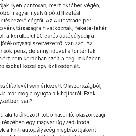
udják ilyen pontosan, mert október végén,
sőbb magyar nyelvű pótdíjfizetési
eteléskezelő cégtől. Az Autostrade per
részvénytársaságra hivatkoznak, fekete-fehér
ól, a körülbelül 20 eurós autópályadíjra
jótékonysági szervezetről van szó. Az
 sok pénz, de ennyi idővel a történtek
 miért nem korábban szólt a cég, miközben
zolásokat közel egy évtizeden át.
lszólítólevél sem érkezett Olaszországból,
 is már meg a nyugta a kihajtásról. Ezek
lyzetben van?
aki találkozott több hasonló, olaszországi
gy részében egy magyar ügyvédi iroda
knek a kinti autópályacég megbízottjaként,