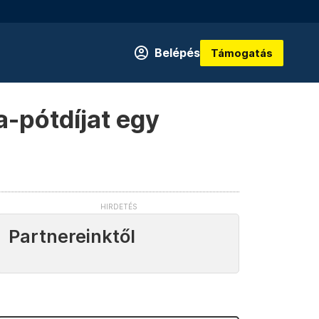
Belépés
Támogatás
a-pótdíjat egy
Partnereinktől