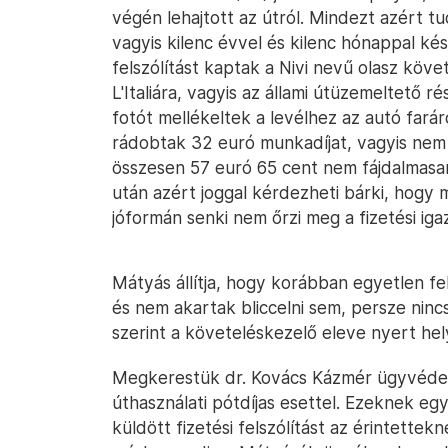
végén lehajtott az útról. Mindezt azért t
vagyis kilenc évvel és kilenc hónappal ké
felszólítást kaptak a Nivi nevű olasz köv
L'Italiára, vagyis az állami útüzemeltető 
fotót mellékeltek a levélhez az autó farár
rádobtak 32 euró munkadíjat, vagyis nem 
összesen 57 euró 65 cent nem fájdalmasan
után azért joggal kérdezheti bárki, hogy
jóformán senki nem őrzi meg a fizetési iga
Mátyás állítja, hogy korábban egyetlen fe
és nem akartak bliccelni sem, persze nincs
szerint a követeléskezelő eleve nyert he
Megkerestük dr. Kovács Kázmér ügyvédet, 
úthasználati pótdíjas esettel. Ezeknek e
küldött fizetési felszólítást az érintette