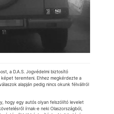
st, a D.A.S. Jogvédelmi biztosító
ta képet teremteni. Ehhez megkérdezte a
válaszok alapján pedig nincs okunk félvállról
, hogy egy autós olyan felszólító levelet
követelésről írnak-e neki Olaszországból,