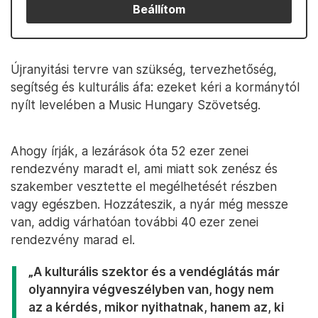
Beállítom
Újranyitási tervre van szükség, tervezhetőség,
segítség és kulturális áfa: ezeket kéri a kormánytól
nyílt levelében a Music Hungary Szövetség.
Ahogy írják, a lezárások óta 52 ezer zenei
rendezvény maradt el, ami miatt sok zenész és
szakember vesztette el megélhetését részben
vagy egészben. Hozzáteszik, a nyár még messze
van, addig várhatóan további 40 ezer zenei
rendezvény marad el.
„A kulturális szektor és a vendéglátás már
olyannyira végveszélyben van, hogy nem
az a kérdés, mikor nyithatnak, hanem az, ki