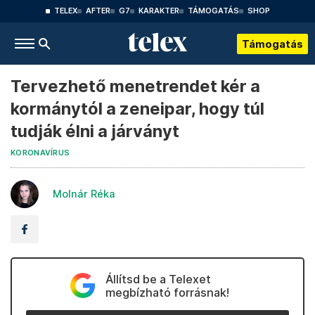
TELEX
AFTER
G7
KARAKTER
TÁMOGATÁS
SHOP
Támogatás
Tervezhető menetrendet kér a
kormánytól a zeneipar, hogy túl
tudják élni a járványt
KORONAVÍRUS
Molnár Réka
Állítsd be a Telexet
megbízható forrásnak!