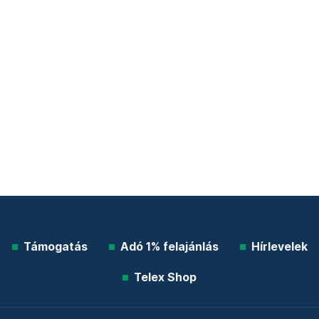
Támogatás
Adó 1% felajánlás
Hírlevelek
Telex Shop