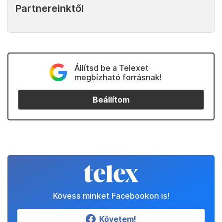
Partnereinktől
Állítsd be a Telexet
megbízható forrásnak!
Beállítom
Kövess minket Facebookon is!
Követem!