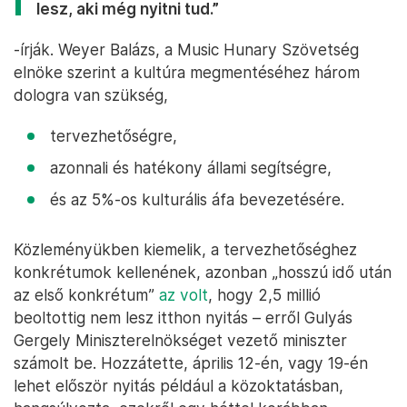
lesz, aki még nyitni tud.”
-írják. Weyer Balázs, a Music Hunary Szövetség
elnöke szerint a kultúra megmentéséhez három
dologra van szükség,
tervezhetőségre,
azonnali és hatékony állami segítségre,
és az 5%-os kulturális áfa bevezetésére.
Közleményükben kiemelik, a tervezhetőséghez
konkrétumok kellenének, azonban „hosszú idő után
az első konkrétum”
az volt
, hogy 2,5 millió
beoltottig nem lesz itthon nyitás – erről Gulyás
Gergely Miniszterelnökséget vezető miniszter
számolt be. Hozzátette, április 12-én, vagy 19-én
lehet először nyitás például a közoktatásban,