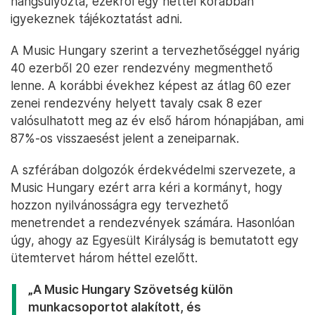
hangsúlyozta, ezekről egy héttel korábban
igyekeznek tájékoztatást adni.
A Music Hungary szerint a tervezhetőséggel nyárig
40 ezerből 20 ezer rendezvény megmenthető
lenne. A korábbi évekhez képest az átlag 60 ezer
zenei rendezvény helyett tavaly csak 8 ezer
valósulhatott meg az év első három hónapjában, ami
87%-os visszaesést jelent a zeneiparnak.
A szférában dolgozók érdekvédelmi szervezete, a
Music Hungary ezért arra kéri a kormányt, hogy
hozzon nyilvánosságra egy tervezhető
menetrendet a rendezvények számára. Hasonlóan
úgy, ahogy az Egyesült Királyság is bemutatott egy
ütemtervet három héttel ezelőtt.
„A Music Hungary Szövetség külön
munkacsoportot alakított, és