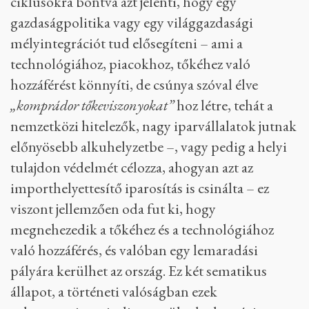
ciklusokra bontva azt jelenti, hogy egy
gazdaságpolitika vagy egy világgazdasági
mélyintegrációt tud elősegíteni – ami a
technológiához, piacokhoz, tőkéhez való
hozzáférést könnyíti, de csúnya szóval élve
„komprádor tőkeviszonyokat”
hoz létre, tehát a
nemzetközi hitelezők, nagy iparvállalatok jutnak
előnyösebb alkuhelyzetbe –, vagy pedig a helyi
tulajdon védelmét célozza, ahogyan azt az
importhelyettesítő iparosítás is csinálta – ez
viszont jellemzően oda fut ki, hogy
megnehezedik a tőkéhez és a technológiához
való hozzáférés, és valóban egy lemaradási
pályára kerülhet az ország. Ez két sematikus
állapot, a történeti valóságban ezek