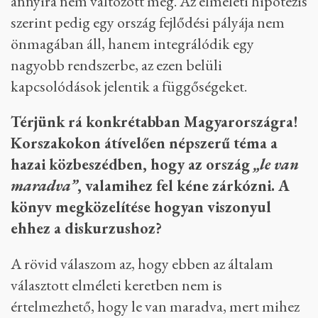
annyira nem változott meg. Az elméleti hipotézis
szerint pedig egy ország fejlődési pályája nem
önmagában áll, hanem integrálódik egy
nagyobb rendszerbe, az ezen belüli
kapcsolódások jelentik a függőségeket.
Térjünk rá konkrétabban Magyarországra!
Korszakokon átívelően népszerű téma a
hazai közbeszédben, hogy az ország
„le van
maradva”
, valamihez fel kéne zárkózni. A
könyv megközelítése hogyan viszonyul
ehhez a diskurzushoz?
A rövid válaszom az, hogy ebben az általam
választott elméleti keretben nem is
értelmezhető, hogy le van maradva, mert mihez