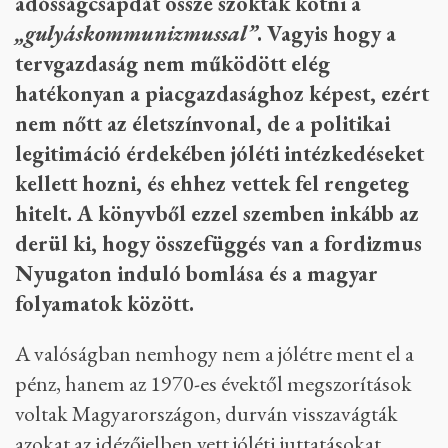
adósságcsapdát össze szokták kötni a
„gulyáskommunizmussal”
. Vagyis hogy a
tervgazdaság nem működött elég
hatékonyan a piacgazdasághoz képest, ezért
nem nőtt az életszínvonal, de a politikai
legitimáció érdekében jóléti intézkedéseket
kellett hozni, és ehhez vettek fel rengeteg
hitelt. A könyvből ezzel szemben inkább az
derül ki, hogy összefüggés van a fordizmus
Nyugaton induló bomlása és a magyar
folyamatok között.
A valóságban nemhogy nem a jólétre ment el a
pénz, hanem az 1970-es évektől megszorítások
voltak Magyarországon, durván visszavágták
azokat az idézőjelben vett jóléti juttatásokat,