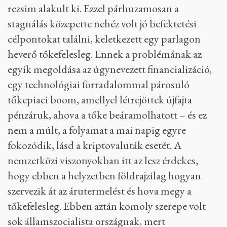
rezsim alakult ki. Ezzel párhuzamosan a
stagnálás közepette nehéz volt jó befektetési
célpontokat találni, keletkezett egy parlagon
heverő tőkefelesleg. Ennek a problémának az
egyik megoldása az úgynevezett financializáció,
egy technológiai forradalommal párosuló
tőkepiaci boom, amellyel létrejöttek újfajta
pénzáruk, ahova a tőke beáramolhatott – és ez
nem a múlt, a folyamat a mai napig egyre
fokozódik, lásd a kriptovaluták esetét. A
nemzetközi viszonyokban itt az lesz érdekes,
hogy ebben a helyzetben földrajzilag hogyan
szervezik át az árutermelést és hova megy a
tőkefelesleg. Ebben aztán komoly szerepe volt
sok államszocialista országnak, mert