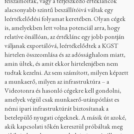
felszámolták, vagy a terjeszkedő értékláncok
alacsonyabb szintű beszállítóivá váltak egy
leértékelődési folyamat keretében. Olyan cégek
is, amelyekben lett volna potenciál arra, hogy
relatíve önállóan, az értéklánc egy jobb pontján
váljanak exportálóvá, leértékelődtek a KGST
hirtelen összeomlása és az adóssághalom miatt,
amin ültek, és amit ekkor hirtelenjében nem
tudtak kezelni. Az sem számított, milyen képzett
a munkaerő, milyen az infrastruktúra – a
Videotonra és hasonló cégekre kell gondolni,
amelyek végül csak munkaerő-utánpótlást es
némi ipari infrastruktúrát biztosítanak a
betelepülő nyugati cégeknek. A másik út azoké,
akik kapcsolati tőkén keresztül próbáltak meg