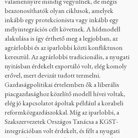
valamennyire mindig vegyülnek, de mégis
beazonosíthatók olyan ciklusok, amelyek
inkább egy protekcionista vagy inkább egy
mélyintegrációs célt követnek. A hídmodell
alakulása is így érthető meg a legjobban, az
agrárlobbi és az iparlobbi közti konfliktuson
keresztül. Az agrárlobbi tradicionális, a nyugati
nyitásban érdekelt exportáló volt, elég komoly
erővel, mert devizát tudott termelni.
Gazdaságpolitikai értelemben ők a liberális
piacgazdasághoz közelítő modell hívei voltak,
elég jó kapcsolatot ápoltak például a korabeli
reformközgazdászokkal. Míg az iparlobbi, a
Szakszervezetek Országos Tanácsa a KGST-
integrációban volt érdekelt, és félt a nyugati