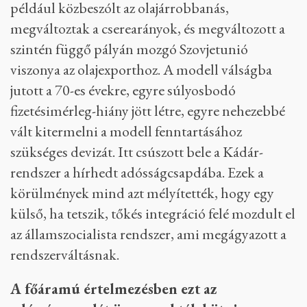
például közbeszólt az olajárrobbanás,
megváltoztak a cserearányok, és megváltozott a
szintén függő pályán mozgó Szovjetunió
viszonya az olajexporthoz. A modell válságba
jutott a 70-es évekre, egyre súlyosbodó
fizetésimérleg-hiány jött létre, egyre nehezebbé
vált kitermelni a modell fenntartásához
szükséges devizát. Itt csúszott bele a Kádár-
rendszer a hírhedt adósságcsapdába. Ezek a
körülmények mind azt mélyítették, hogy egy
külső, ha tetszik, tőkés integráció felé mozdult el
az államszocialista rendszer, ami megágyazott a
rendszerváltásnak.
A főáramú értelmezésben ezt az