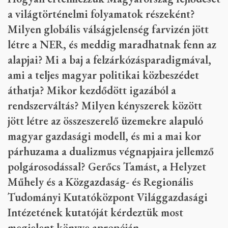
a világtörténelmi folyamatok részeként?
Milyen globális válságjelenség farvizén jött
létre a NER, és meddig maradhatnak fenn az
alapjai? Mi a baj a felzárkózásparadigmával,
ami a teljes magyar politikai közbeszédet
áthatja? Mikor kezdődött igazából a
rendszerváltás? Milyen kényszerek között
jött létre az összeszerelő üzemekre alapuló
magyar gazdasági modell, és mi a mai kor
párhuzama a dualizmus végnapjaira jellemző
polgárosodással? Gerőcs Tamást, a Helyzet
Műhely és a Közgazdaság- és Regionális
Tudományi Kutatóközpont Világgazdasági
Intézetének kutatóját kérdeztük most
megjelent könyve apropóján.