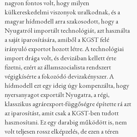
nagyon fontos volt, hogy milyen
külkereskedelmi viszonyok uralkodnak, és a
magyar hídmodell arra szakosodott, hogy a
Nyugatról importált technológiát, azt használta
a saját iparosítására, amiből a KGST felé
irányuló exportot hozott létre. A technológiai
import drága volt, és devizában kellett érte
fizetni, ezért az államszocialista rendszert
végigkísérte a fokozódó devizakényszer. A
hídmodell ezt egy ideig úgy kompenzálta, hogy
nyersanyagot exportált Nyugatra, a régi,
klasszikus agrárexport-függőségre építette rá azt
az iparosítást, amit csak a KGST-ben tudott
hasznosítani. Ez egy darabig működött is, nem
volt teljesen rossz elképzelés, de ezen a téren