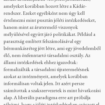
amelyeket korábban hozott létre a Kádár-
rendszer. Ezeket egyébként nem úgy kell
értelmezni mint pusztán jóléti intézkedéseket,
hanem mint az árutermelő viszonyok
mélyülésével együtt járó politikákat. Például a
parasztság említett felszámolásával egy
bérmunkásréteg jött létre, ami egy jövedelemből
élő, nem önfenntartó társadalmi osztály. Az
állami intézkedések ehhez igazodtak:
formalizálták a társadalmi újratermelésnek
azokat az intézményeit, amelyek korábban
informálisan voltak jelen. Itt azért persze
számítottak a szakszervezetek is mint hivatkozási
alap. A liberális paradigma erre azt próbálja
ráhúzni, hogy a jóléti intézkedéseken csúszott el