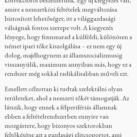
korrekcióról beszélhetünk. Egy új kiegyezés van,
amire a nemzetközi feltételek megváltozása
biztosított lehetőséget; itt a világgazdasági
válságnak fontos szerepe volt. A kiegyezés
lényege, hogy fennmarad a külföldi, különösen a
német ipari tőke kiszolgálása – ez nem egy új
dolog, majdhogynem az államszocializmusig
visszanyúlik, maximum annyiban más, hogy ez a
rendszer még sokkal radikálisabban műveli ezt.
Emellett célzottan ki tudtak szelektálni olyan
területeket, ahol a nemzeti tőkét támogatják. Az
látszik, hogy ennek a félperifériás államnak
ebben a feltételrendszerben ennyire van
mozgástere, hogy bizonyos szektorokban
feltőkésítse azt a gazdasági elitcsoportot, ami