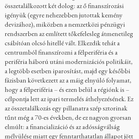
összetalálkozott két dolog: az ő finanszírozási
igényük (egyre nehezebben jutottak kemény
devizához), miközben a nemzetközi pénzügyi
rendszerben az említett tőkefelesleg átmenetileg
csábítóan olcsó hitellé vált. Elkezdik tehát a
centrumból finanszírozni a félperiféria és a
periféria háború utáni modernizációs politikáit,
a legtöbb esetben iparosítást, majd egy későbbi
fázisban következett az a máig elnyúló folyamat,
hogy a félperiféria – és ezen belül a régiónk is –
célpontja lett az ipari termelés áthelyezésének. Ez
az összetalálkozás egy pillanatra szép sztorinak
tűnt még a 70-es években, de ez nagyon gyorsan
elmúlt: a financializáció és az adósságválság
mélyülése miatt egy fenntarthatatlan állapot jött