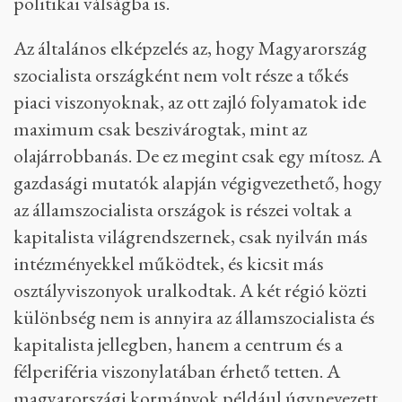
politikai válságba is.
Az általános elképzelés az, hogy Magyarország
szocialista országként nem volt része a tőkés
piaci viszonyoknak, az ott zajló folyamatok ide
maximum csak beszivárogtak, mint az
olajárrobbanás. De ez megint csak egy mítosz. A
gazdasági mutatók alapján végigvezethető, hogy
az államszocialista országok is részei voltak a
kapitalista világrendszernek, csak nyilván más
intézményekkel működtek, és kicsit más
osztályviszonyok uralkodtak. A két régió közti
különbség nem is annyira az államszocialista és
kapitalista jellegben, hanem a centrum és a
félperiféria viszonylatában érhető tetten. A
magyarországi kormányok például úgynevezett