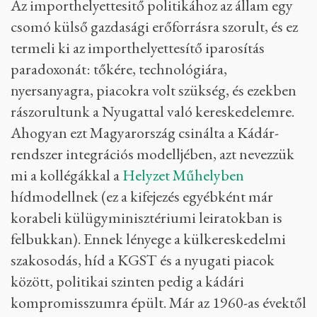
Az importhelyettesitő politikához az állam egy
csomó külső gazdasági erőforrásra szorult, és ez
termeli ki az importhelyettesítő iparosítás
paradoxonát: tőkére, technológiára,
nyersanyagra, piacokra volt szükség, és ezekben
rászorultunk a Nyugattal való kereskedelemre.
Ahogyan ezt Magyarország csinálta a Kádár-
rendszer integrációs modelljében, azt nevezzük
mi a kollégákkal a
Helyzet Műhelyben
hídmodellnek (ez a kifejezés egyébként már
korabeli külügyminisztériumi leiratokban is
felbukkan). Ennek lényege a külkereskedelmi
szakosodás, híd a KGST és a nyugati piacok
között, politikai szinten pedig a kádári
kompromisszumra épült. Már az 1960-as évektől