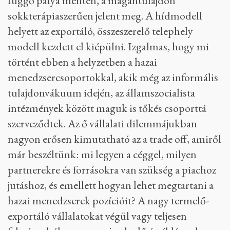
függő pálya mentén, a magántulajdon
sokkterápiaszerűen jelent meg. A hídmodell
helyett az exportáló, összeszerelő telephely
modell kezdett el kiépülni. Izgalmas, hogy mi
történt ebben a helyzetben a hazai
menedzsercsoportokkal, akik még az informális
tulajdonvákuum idején, az államszocialista
intézmények között maguk is tőkés csoporttá
szerveződtek. Az ő vállalati dilemmájukban
nagyon erősen kimutatható az a trade off, amiről
már beszéltünk: mi legyen a céggel, milyen
partnerekre és forrásokra van szükség a piachoz
jutáshoz, és emellett hogyan lehet megtartani a
hazai menedzserek pozícióit? A nagy termelő-
exportáló vállalatokat végül vagy teljesen