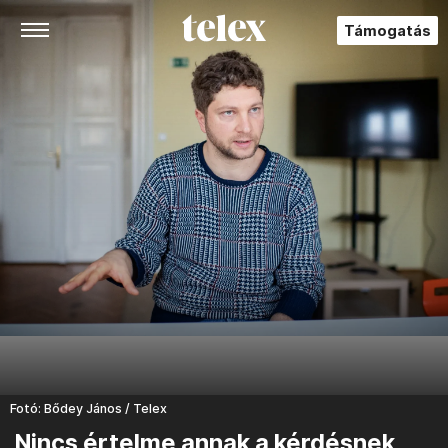
Támogatás
Fotó: Bődey János / Telex
Nincs értelme annak a kérdésnek,