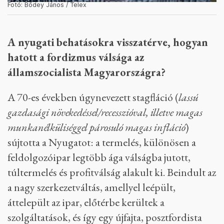
Fotó: Bődey János / Telex
A nyugati behatásokra visszatérve, hogyan
hatott a fordizmus válsága az
államszocialista Magyarországra?
A 70-es években úgynevezett stagfláció (
lassú
gazdasági növekedéssel/recesszióval, illetve magas
munkanélküliséggel párosuló magas infláció
)
sújtotta a Nyugatot: a termelés, különösen a
feldolgozóipar legtöbb ága válságba jutott,
túltermelés és profitválság alakult ki. Beindult az
a nagy szerkezetváltás, amellyel leépült,
áttelepült az ipar, előtérbe kerültek a
szolgáltatások, és így egy újfajta, posztfordista