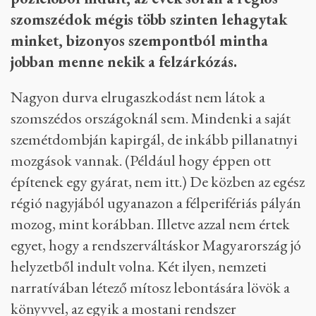
szomszédok mégis több szinten lehagytak
minket, bizonyos szempontból mintha
jobban menne nekik a felzárkózás.
Nagyon durva elrugaszkodást nem látok a
szomszédos országoknál sem. Mindenki a saját
szemétdombján kapirgál, de inkább pillanatnyi
mozgások vannak. (Például hogy éppen ott
építenek egy gyárat, nem itt.) De közben az egész
régió nagyjából ugyanazon a félperifériás pályán
mozog, mint korábban. Illetve azzal nem értek
egyet, hogy a rendszerváltáskor Magyarország jó
helyzetből indult volna. Két ilyen, nemzeti
narratívában létező mítosz lebontására lövök a
könyvvel, az egyik a mostani rendszer