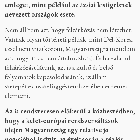
emleget, mint például az ázsiai kistigrisnek
nevezett országok esete.
Nem állítom azt, hogy felzárkózás nem létezhet.
Vannak olyan történeti példák, mint Dél-Korea,
ezzel nem vitatkozom, Magyarországra mondom
azt, hogy itt ez nem értelmezhető. És ha valahol
felzárkózást látunk, azt is a külső és belső
folyamatok kapcsolódásának, az állam
szerepének összefüggésrendszerében érdemes
elemezni.
Az is rendszeresen előkerül a közbeszédben,
hogy a kelet-európai rendszerváltások
idején Magyarország egy relatíve jó
pozícióból indult, az évek során a régiós