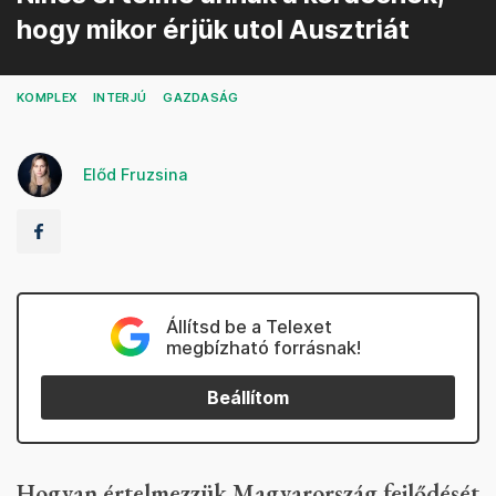
hogy mikor érjük utol Ausztriát
KOMPLEX
INTERJÚ
GAZDASÁG
Előd Fruzsina
Állítsd be a Telexet
megbízható forrásnak!
Beállítom
Hogyan értelmezzük Magyarország fejlődését