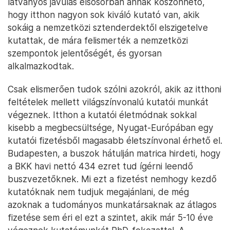
maradva?
A külföldi tanulmányaim kezdetekor
tapasztaltakhoz viszonyítva a kutatás színvonala
mára nagymértékben felzárkózott a nemzetközi
normákhoz – a saját szakterületemen. A folyamatos
javulás tendenciája még most is látszik: az Ökológiai
Kutatóközpont az utóbbi öt évben megduplázta
tudományos publikációinak számát, úgy, hogy
közben jóval nagyobb súllyal jelenünk meg a
szakma vezető folyóirataiban. Én úgy látom, hogy a
látványos javulás elsősorban annak köszönhető,
hogy itthon nagyon sok kiváló kutató van, akik
sokáig a nemzetközi sztenderdektől elszigetelve
kutattak, de mára felismerték a nemzetközi
szempontok jelentőségét, és gyorsan
alkalmazkodtak.