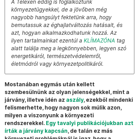
A Telexen eddig is foglalkoztunk
környezetügyekkel, de a jövőben még
nagyobb hangsúlyt fektetünk arra, hogy
bemutassuk az éghajlatváltozás hatásait, és
azt, hogyan alkalmazkodhatunk hozzá. Az
ilyen tartalmainkat ezentúl a
KLÍMAZÓNA
tag
alatt találja meg a legkönnyebben, legyen szó
energetikáról, természetvédelemről,
életmódról vagy környezetpolitikáról.
Mostanában egymás után kellett
szembesülnünk az olyan jelenségekkel, mint a
járvány, illetve idén az
aszály
, ezekből mindenki
felismerhette, hogy nagyon sok múlik azon,
milyen a viszonyunk a környezeti
rendszerekkel.
Egy tavalyi publikációjukban azt
írták a járvány kapcsán
, de talán ez más
környezeti problémáknál is igaz, hogy a