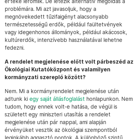
értéke leromlik. De létezik alternatív megoldás a
problémára. Mi azt javasoljuk, hogy a
megnövekedett tűzifaigényt alacsonyabb
természetességű erdők, például faültetvények
vagy idegenhonos állományok, például akácosok,
kultúrerdők, intenzívebb használatával lehetne
fedezni.
A rendelet megjelenése előtt volt párbeszéd az
Ökológiai Kutatóközpont és valamilyen
kormányzati szereplő között?
Nem. Mi a kormányrendelet megjelenése után
adtunk ki
egy saját állásfoglalást
honlapunkon. Nem
tudom, hogy ennek volt-e hatása, de végül is
született egy miniszteri utasítás a rendelet
megjelenése után pár nappal, ami alapján
érvényüket vesztik az ökológiai szempontból
leginkább aggasztó pontok. A különböző szintű