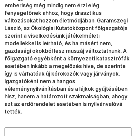
emberiség még mindig nem érzi elég
fenyegetőnek ahhoz, hogy drasztikus
változásokat hozzon életmódjában. Garamszegi
László, az Ökológiai Kutatóközpont főigazgatója
szerint a viselkedésünk játékelméleti
modellekkel is leírható, és ha másért nem,
gazdasági okokból lesz muszáj változtatnunk. A
főigazgató egyébként a környezeti katasztrófák
esetében inkább a megelőzés híve, de szerinte
így is várhatóak új kórokozók vagy járványok.
Igazgatóként nem a hangos
véleménynyilvánításban és a lájkok gyűjtésében
hisz, hanem a határozott szakmaiságban, ahogy
azt az erdőrendelet esetében is nyilvánvalóvá
tették.