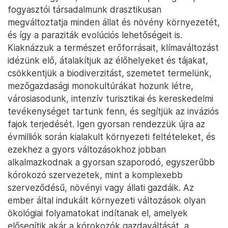
fogyasztói társadalmunk drasztikusan
megváltoztatja minden állat és növény környezetét,
és így a paraziták evolúciós lehetőségeit is.
Kiaknázzuk a természet erőforrásait, klímaváltozást
idézünk elő, átalakítjuk az élőhelyeket és tájakat,
csökkentjük a biodiverzitást, szemetet termelünk,
mezőgazdasági monokultúrákat hozunk létre,
városiasodunk, intenzív turisztikai és kereskedelmi
tevékenységet tartunk fenn, és segítjük az inváziós
fajok terjedését. Igen gyorsan rendezzük újra az
évmilliók során kialakult környezeti feltételeket, és
ezekhez a gyors változásokhoz jobban
alkalmazkodnak a gyorsan szaporodó, egyszerűbb
kórokozó szervezetek, mint a komplexebb
szerveződésű, növényi vagy állati gazdáik. Az
ember által indukált környezeti változások olyan
ökológiai folyamatokat indítanak el, amelyek
elősegítik akár a kórokozók gazdaváltását, a