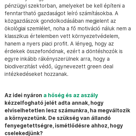
pénzügyi szektorban, amelyeket be kell építeni a
fenntartható gazdaságot leíró számításokba. A
közgazdászok gondolkodásában megjelent az
ökológiai szemlélet, noha a fő motiváció náluk nem a
klasszikus értelemben vett környezetvédelem,
hanem a nyers piaci profit. A lényeg, hogy az
érdekek összefonódnak, ezért a döntéshozók is
egyre inkább rákényszerülnek arra, hogy a
biodiverzitást védő, úgynevezett green deal
intézkedéseket hozzanak.
Az idei nyáron
a hőség és az aszály
kézzelfogható jelét adta annak, hogy
elviselhetetlen lesz számunkra, ha megváltozik
a környezetünk. De szükség van állandó
fenyegetettségre, ismétlődésre ahhoz, hogy
cselekedjünk?