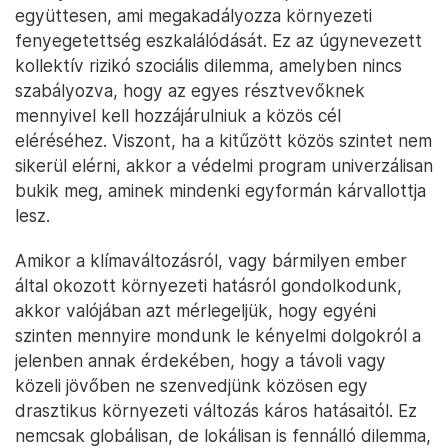
együttesen, ami megakadályozza környezeti
fenyegetettség eszkalálódását. Ez az úgynevezett
kollektív rizikó szociális dilemma, amelyben nincs
szabályozva, hogy az egyes résztvevőknek
mennyivel kell hozzájárulniuk a közös cél
eléréséhez. Viszont, ha a kitűzött közös szintet nem
sikerül elérni, akkor a védelmi program univerzálisan
bukik meg, aminek mindenki egyformán kárvallottja
lesz.
Amikor a klímaváltozásról, vagy bármilyen ember
által okozott környezeti hatásról gondolkodunk,
akkor valójában azt mérlegeljük, hogy egyéni
szinten mennyire mondunk le kényelmi dolgokról a
jelenben annak érdekében, hogy a távoli vagy
közeli jövőben ne szenvedjünk közösen egy
drasztikus környezeti változás káros hatásaitól. Ez
nemcsak globálisan, de lokálisan is fennálló dilemma,