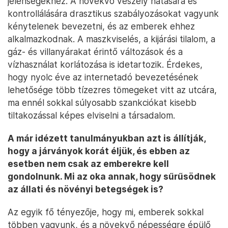
jelenségekhez. A növekvő veszély hatására és
kontrollálására drasztikus szabályozásokat vagyunk
kénytelenek bevezetni, és az emberek ehhez
alkalmazkodnak. A maszkviselés, a kijárási tilalom, a
gáz- és villanyárakat érintő változások és a
vízhasználat korlátozása is idetartozik. Érdekes,
hogy nyolc éve az internetadó bevezetésének
lehetősége több tízezres tömegeket vitt az utcára,
ma ennél sokkal súlyosabb szankciókat kisebb
tiltakozással képes elviselni a társadalom.
A már idézett tanulmányukban azt is állítják,
hogy a járványok korát éljük, és ebben az
esetben nem csak az emberekre kell
gondolnunk. Mi az oka annak, hogy sűrűsödnek
az állati és növényi betegségek is?
Az egyik fő tényezője, hogy mi, emberek sokkal
többen vagyunk, és a növekvő népességre épülő