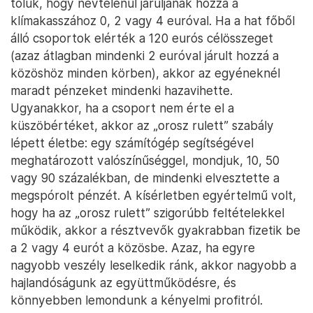
tőlük, hogy névtelenül járuljanak hozzá a
klímakasszához 0, 2 vagy 4 euróval. Ha a hat főből
álló csoportok elérték a 120 eurós célösszeget
(azaz átlagban mindenki 2 euróval járult hozzá a
közöshöz minden körben), akkor az egyéneknél
maradt pénzeket mindenki hazavihette.
Ugyanakkor, ha a csoport nem érte el a
küszöbértéket, akkor az „orosz rulett” szabály
lépett életbe: egy számítógép segítségével
meghatározott valószínűséggel, mondjuk, 10, 50
vagy 90 százalékban, de mindenki elvesztette a
megspórolt pénzét. A kísérletben egyértelmű volt,
hogy ha az „orosz rulett” szigorúbb feltételekkel
működik, akkor a résztvevők gyakrabban fizetik be
a 2 vagy 4 eurót a közösbe. Azaz, ha egyre
nagyobb veszély leselkedik ránk, akkor nagyobb a
hajlandóságunk az együttműködésre, és
könnyebben lemondunk a kényelmi profitról.