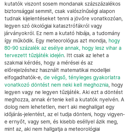
kutatók viszont sosem mondanak százszázalékos
biztonsággal semmit, csak valószínűségi alapon
tudnak kijelentéseket tenni a jövőre vonatkozóan,
legyen szó ökológiai katasztrófákról vagy
járványokról. Ez nem a kutató hibája, a tudomány
így működik. Egy meteorológus azt mondja,
hogy
80-90 százalék az esélye annak, hogy lesz vihar a
tervezett tűzijáték idején
. Itt csak az lehet a
szakmai kérdés, hogy a mérései és az
előrejelzéshez használt matematikai modelljei
elfogadhatók-e,
de végső, tényleges gyakorlatra
vonatkozó döntést nem neki kell meghoznia
, hogy
legyen vagy ne legyen tűzijáték. Aki ezt a döntést
meghozza, annak értenie kell a kutatók nyelvén. A
dolog nem lehetetlen, mert aki meghallgat egy
időjárás-jelentést, az el tudja dönteni, hogy vigyen-
e ernyőt, vagy sem, és kisebb eséllyel ázik meg,
mint az, aki nem hallgatja a meteorológiai