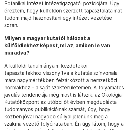
folytattam, majd több mint hat évet töltöttem
Belgiumban, mint posztdoktor kutató. Ezután
Spanyolországban dolgoztam közel tíz évig immár
főállású kutatóként. Kapcsolatomat a hazai
tudományos élettel soha nem vesztettem el, több
projektben dolgoztam együtt magyar kollégákkal,
végigjártam az itthoni tudományos ranglétrát,
emellett rengeteget ingáztam külföldi munkahelyem
és Magyarország között. Ez utóbbiban el lehet
fáradni, de az igazi kihívást az jelentette, hogy
előállt egy pályázati lehetőség az Ökológiai és
Botanikai Intézet intézetigazgatói pozíciójára. Úgy
éreztem, hogy külföldön szerzett tapasztalataimat
tudom majd hasznosítani egy intézet vezetése
során.
Milyen a magyar kutatói hálózat a
külföldiekhez képest, mi az, amiben le van