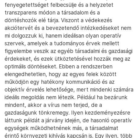
fenyegetettséget felbecsülje és a helyzetet
transzparens módon a társadalom és a
döntéshozók elé tárja. Viszont a védekezés
akciótervét és a bevezetendő intézkedéseket nem
mi dolgozzuk ki, hanem ideálisan olyan operatív
szervek, amelyek a tudományos érvek mellett
figyelembe veszik az egyéb társadalmi és gazdasági
érdekeket, és ezek ütköztetésével hozzák meg az
optimális döntéseket. Ebben a rendszerben
elengedhetetlen, hogy az egyes felek között
működjön egy hatékony kommunikáció és az
objektív érvelés lehetősége, mert mindenki számára
ideális megoldás nem létezik. Például ha bezárunk
mindent, akkor a vírus nem terjed, de a
gazdaságunk tönkremegy. Ilyen kezdeményezésre
láttunk példát a járvány idején, de hasonló operatív
egységek működhetnének más, a társadalmat
érintő környezeti kihívás kapcsán is. Egy ilyen, több