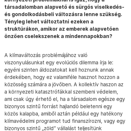
társadalomban alapvető és sürgős viselkedés-
és gondolkodásbeli változásra lenne szükség.
Tényleg lehet változtatni ezeken a
struktúrákon, amikor az emberek alapvetően
önzően cselekszenek a mindennapokban?
A klímaváltozás problémájához való
viszonyulásunkat egy evolúciós dilemma írja le:
egyéni szinten áldozatokat kell hoznunk annak
érdekében, hogy ez valamiféle hasznot hozzon a
közösség számára a jövőben. A kollektív haszon az
a környezeti katasztrófákkal szembeni védelem,
ami csak úgy érhető el, ha a társadalom egésze egy
bizonyos szintű forrást hajlandó beletenni egy
közös kalapba, amiből aztán például egy hatékony
klímavédelmi programot tud finanszírozni, vagy egy
bizonyos szintű „zöld” vállalást teljesítünk