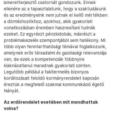
ismeretterjesztő csatornát gondozunk. Ennek
ellenére az a tapasztalatunk, hogy a szaktudásunk
és az eredményeink nem jutnak el kellő mértékben
a döntéshozókhoz, azokhoz, akik gyakorlati
vonatkozásban éremben hasznosítani tudnák
ezeket. Ez egyrészt pénzkidobás, másrészt a
problémakezelés szempontjából sem hatékony. Mi
több olyan fenntarthatósági témával foglalkozunk,
amelynek erős társadalmi és gazdasági relevanciája
van, de ezek a kompetenciák többnyire
kiaknázatlanul maradnak gyakorlati szinten.
Legutóbb például a fakitermelés bizonyos
korlátozásait feloldó kormányrendelet kapcsán
éreztük a megfelelő szakmai kommunikáció égető
hiányát.
Az erdőrendelet esetében mit mondhattak
volna?