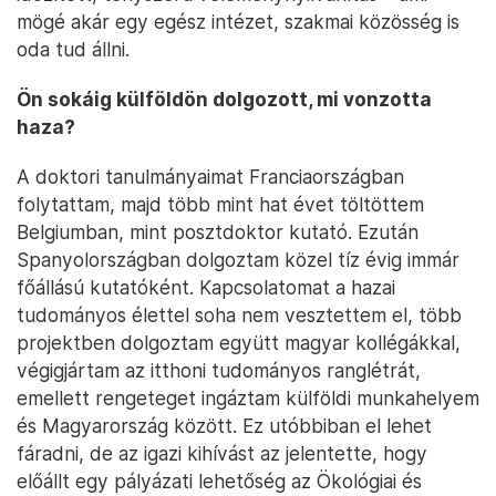
halmozzunk fel. A határozott szakmai
megnyilvánulás és a hangos véleménynyilvánítás
között óriási különbség van. Ráadásul, az aktuálisan
nagy olvasottságú cikkeknek az elektronikus
felületen csak rövid életidejük van, a megjelenés
utáni napokban jönnek új hírek és témák, az üzenet
hamar disszipálódik. Ezzel nem feltétlenül lehet
érdemi kommunikációs csatornákat működtetni. Én
kontraproduktívnak tartom a személyek köré
épített harcias interjúkat, sokkal hatékonyabb a jól
időzített, tényszerű véleménynyilvánítás – ami
mögé akár egy egész intézet, szakmai közösség is
oda tud állni.
Ön sokáig külföldön dolgozott, mi vonzotta
haza?
A doktori tanulmányaimat Franciaországban