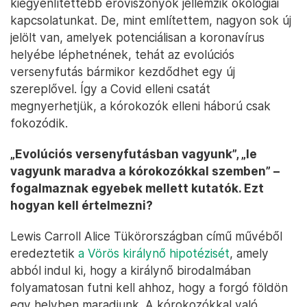
kiegyenlítettebb erőviszonyok jellemzik ökológiai
kapcsolatunkat. De, mint említettem, nagyon sok új
jelölt van, amelyek potenciálisan a koronavírus
helyébe léphetnének, tehát az evolúciós
versenyfutás bármikor kezdődhet egy új
szereplővel. Így a Covid elleni csatát
megnyerhetjük, a kórokozók elleni háború csak
fokozódik.
„Evolúciós versenyfutásban vagyunk”, „le
vagyunk maradva a kórokozókkal szemben” –
fogalmaznak egyebek mellett kutatók. Ezt
hogyan kell értelmezni?
Lewis Carroll Alice Tükörországban című művéből
eredeztetik
a Vörös királynő hipotézisét
, amely
abból indul ki, hogy a királynő birodalmában
folyamatosan futni kell ahhoz, hogy a forgó földön
egy helyben maradjunk. A kórokozókkal való