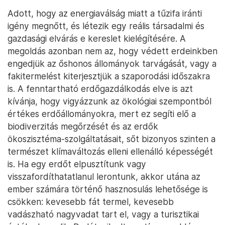
Adott, hogy az energiaválság miatt a tűzifa iránti
igény megnőtt, és létezik egy reális társadalmi és
gazdasági elvárás e kereslet kielégítésére. A
megoldás azonban nem az, hogy védett erdeinkben
engedjük az őshonos állományok tarvágását, vagy a
fakitermelést kiterjesztjük a szaporodási időszakra
is. A fenntartható erdőgazdálkodás elve is azt
kívánja, hogy vigyázzunk az ökológiai szempontból
értékes erdőállományokra, mert ez segíti elő a
biodiverzitás megőrzését és az erdők
ökoszisztéma-szolgáltatásait, sőt bizonyos szinten a
természet klímaváltozás elleni ellenálló képességét
is. Ha egy erdőt elpusztítunk vagy
visszafordíthatatlanul lerontunk, akkor utána az
ember számára történő hasznosulás lehetősége is
csökken: kevesebb fát termel, kevesebb
vadászható nagyvadat tart el, vagy a turisztikai