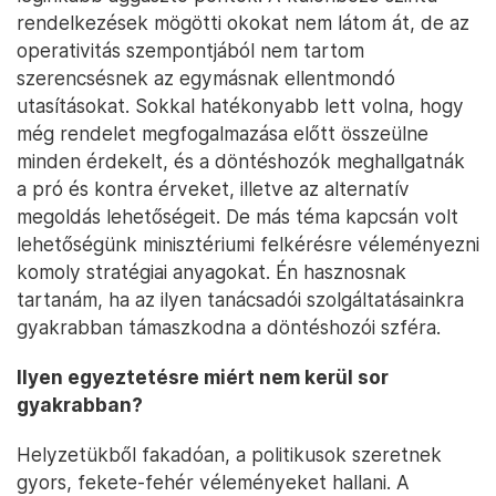
rendelkezések mögötti okokat nem látom át, de az
operativitás szempontjából nem tartom
szerencsésnek az egymásnak ellentmondó
utasításokat. Sokkal hatékonyabb lett volna, hogy
még rendelet megfogalmazása előtt összeülne
minden érdekelt, és a döntéshozók meghallgatnák
a pró és kontra érveket, illetve az alternatív
megoldás lehetőségeit. De más téma kapcsán volt
lehetőségünk minisztériumi felkérésre véleményezni
komoly stratégiai anyagokat. Én hasznosnak
tartanám, ha az ilyen tanácsadói szolgáltatásainkra
gyakrabban támaszkodna a döntéshozói szféra.
Ilyen egyeztetésre miért nem kerül sor
gyakrabban?
Helyzetükből fakadóan, a politikusok szeretnek
gyors, fekete-fehér véleményeket hallani. A