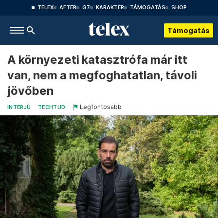
TELEX
AFTER
G7
KARAKTER
TÁMOGATÁS
SHOP
Támogatás
A környezeti katasztrófa már itt
van, nem a megfoghatatlan, távoli
jövőben
Legfontosabb
INTERJÚ
TECHTUD