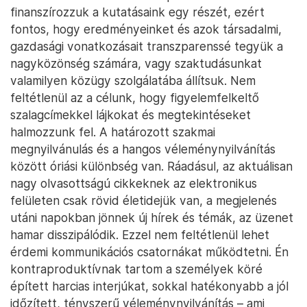
mellett? Például Jordán Ferenc, a Balatoni
Limnológiai Intézet vezetője
a Balaton
védelmében harcos interjút adott
, aztán
később leváltották.
Kiemelt küldetésünknek tartom, hogy a
tudományosság maximális betartásával képviseljük
véleményünket – úgy, hogy közben csak arról
beszéljünk, amihez valóban értünk. A halmozódó
fenntarthatósági problémák nyomására egyre több
olyan közéleti téma merül fel, aminek ökológiai
vetülete van. Az adófizetők pénzéből
finanszírozzuk a kutatásaink egy részét, ezért
fontos, hogy eredményeinket és azok társadalmi,
gazdasági vonatkozásait transzparenssé tegyük a
nagyközönség számára, vagy szaktudásunkat
valamilyen közügy szolgálatába állítsuk. Nem
feltétlenül az a célunk, hogy figyelemfelkeltő
szalagcímekkel lájkokat és megtekintéseket