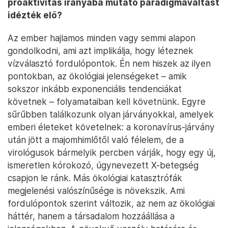
proaktivitás irányába mutató paradigmaváltást
idézték elő?
Az ember hajlamos minden vagy semmi alapon
gondolkodni, ami azt implikálja, hogy léteznek
vízválasztó fordulópontok. Én nem hiszek az ilyen
pontokban, az ökológiai jelenségeket – amik
sokszor inkább exponenciális tendenciákat
követnek – folyamataiban kell követnünk. Egyre
sűrűbben találkozunk olyan járványokkal, amelyek
emberi életeket követelnek: a koronavírus-járvány
után jött a majomhimlőtől való félelem, de a
virológusok bármelyik percben várják, hogy egy új,
ismeretlen kórokozó, úgynevezett X-betegség
csapjon le ránk. Más ökológiai katasztrófák
megjelenési valószínűsége is növekszik. Ami
fordulópontok szerint változik, az nem az ökológiai
háttér, hanem a társadalom hozzáállása a