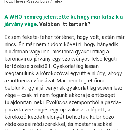
Fotó: Hevesi-Szabó Lujza / Telex
A WHO nemrég jelentette ki, hogy már látszik a
járvány vége
. Valóban itt tartunk?
Ez sem fekete-fehér történet, hogy volt, aztán már
nincs. Én már nem tudom követni, hogy hányadik
hullámban vagyunk, mostanra gyakorlatilag a
koronavírus-járvány egy szokványos felső légúti
fertőzéssé szelídült. Gyakorlatilag lassan
megtanulunk a kórokozóval együtt élni úgy, ahogy
az influenza vírusával. Már nem fog eltűnni
belőlünk, így a járványnak gyakorlatilag sosem lesz
vége – csak mi nem fogunk akkora jelentőséget
tulajdonítani neki. Evolúciós szempontból a gazda–
parazita versengés egy új szakaszba lépett, a
kórokozó kezdeti előnyét behoztuk különböző
védekezési módszerekkel, és mostanra sokkal