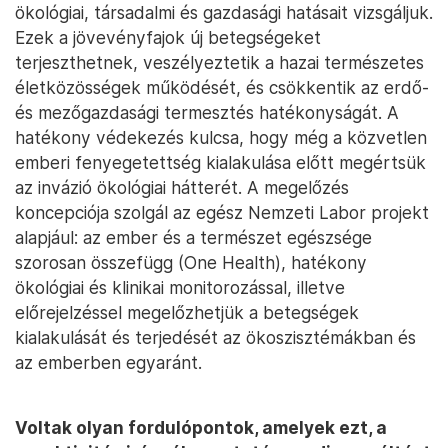
ökológiai, társadalmi és gazdasági hatásait vizsgáljuk.
Ezek a jövevényfajok új betegségeket
terjeszthetnek, veszélyeztetik a hazai természetes
életközösségek működését, és csökkentik az erdő-
és mezőgazdasági termesztés hatékonyságát. A
hatékony védekezés kulcsa, hogy még a közvetlen
emberi fenyegetettség kialakulása előtt megértsük
az invázió ökológiai hátterét. A megelőzés
koncepciója szolgál az egész Nemzeti Labor projekt
alapjául: az ember és a természet egészsége
szorosan összefügg (One Health), hatékony
ökológiai és klinikai monitorozással, illetve
előrejelzéssel megelőzhetjük a betegségek
kialakulását és terjedését az ökoszisztémákban és
az emberben egyaránt.
Voltak olyan fordulópontok, amelyek ezt, a