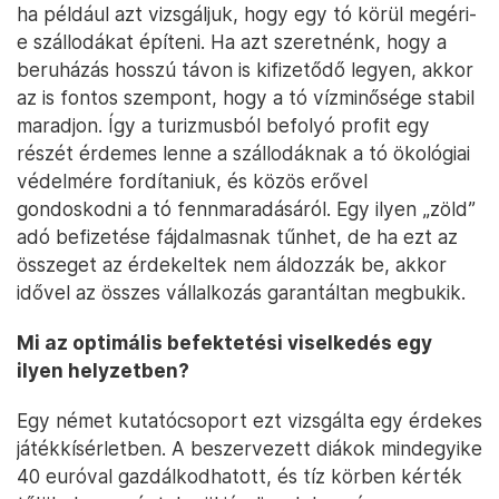
ha például azt vizsgáljuk, hogy egy tó körül megéri-
e szállodákat építeni. Ha azt szeretnénk, hogy a
beruházás hosszú távon is kifizetődő legyen, akkor
az is fontos szempont, hogy a tó vízminősége stabil
maradjon. Így a turizmusból befolyó profit egy
részét érdemes lenne a szállodáknak a tó ökológiai
védelmére fordítaniuk, és közös erővel
gondoskodni a tó fennmaradásáról. Egy ilyen „zöld”
adó befizetése fájdalmasnak tűnhet, de ha ezt az
összeget az érdekeltek nem áldozzák be, akkor
idővel az összes vállalkozás garantáltan megbukik.
Mi az optimális befektetési viselkedés egy
ilyen helyzetben?
Egy német kutatócsoport ezt vizsgálta egy érdekes
játékkísérletben. A beszervezett diákok mindegyike
40 euróval gazdálkodhatott, és tíz körben kérték