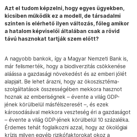
Azt el tudom képzelni, hogy egyes ügyekben,
kicsiben működik ez a modell, de társadalmi
szinten is elérhető ilyen változás, főleg amikor
a hatalom képviselői általában csak a rövid
távú hasznokat tartják szem előtt?
A nagyobb bankok, így a Magyar Nemzeti Bank is,
már felismerték, hogy a biodiverzitás csökkenése
aláássa a gazdasági növekedést és az emberi jólét
alapjait. Be lehet árazni, hogy az ökoszisztéma-
szolgáltatások összességében mekkora hasznot
hoznak az emberiségnek – évente a világ GDP-
jének körülbelül másfélszeresét –, és ezek
károsodásával mekkora veszteség éri a gazdaságot
– évente a világ GDP-jének körülbelül 10 százaléka.
Érdemes tehát foglalkozni azzal, hogy az ökológiai
krízis milyen egyéb rizikófaktorokat okoz a