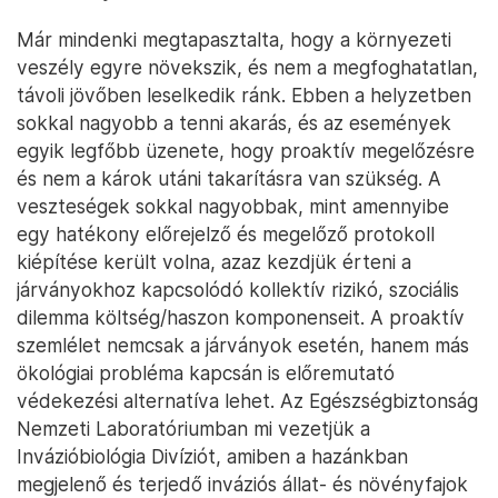
Már mindenki megtapasztalta, hogy a környezeti
veszély egyre növekszik, és nem a megfoghatatlan,
távoli jövőben leselkedik ránk. Ebben a helyzetben
sokkal nagyobb a tenni akarás, és az események
egyik legfőbb üzenete, hogy proaktív megelőzésre
és nem a károk utáni takarításra van szükség. A
veszteségek sokkal nagyobbak, mint amennyibe
egy hatékony előrejelző és megelőző protokoll
kiépítése került volna, azaz kezdjük érteni a
járványokhoz kapcsolódó kollektív rizikó, szociális
dilemma költség/haszon komponenseit. A proaktív
szemlélet nemcsak a járványok esetén, hanem más
ökológiai probléma kapcsán is előremutató
védekezési alternatíva lehet. Az Egészségbiztonság
Nemzeti Laboratóriumban mi vezetjük a
Invázióbiológia Divíziót, amiben a hazánkban
megjelenő és terjedő inváziós állat- és növényfajok