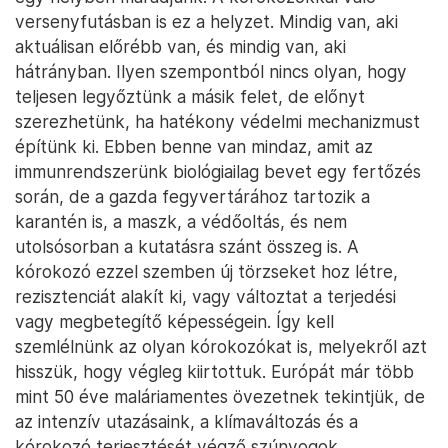
versenyfutásban is ez a helyzet. Mindig van, aki
aktuálisan előrébb van, és mindig van, aki
hátrányban. Ilyen szempontból nincs olyan, hogy
teljesen legyőztünk a másik felet, de előnyt
szerezhetünk, ha hatékony védelmi mechanizmust
építünk ki. Ebben benne van mindaz, amit az
immunrendszerünk biológiailag bevet egy fertőzés
során, de a gazda fegyvertárához tartozik a
karantén is, a maszk, a védőoltás, és nem
utolsósorban a kutatásra szánt összeg is. A
kórokozó ezzel szemben új törzseket hoz létre,
rezisztenciát alakít ki, vagy változtat a terjedési
vagy megbetegítő képességein. Így kell
szemlélnünk az olyan kórokozókat is, melyekről azt
hisszük, hogy végleg kiirtottuk. Európát már több
mint 50 éve maláriamentes övezetnek tekintjük, de
az intenzív utazásaink, a klímaváltozás és a
kórokozó terjesztését végző szúnyogok