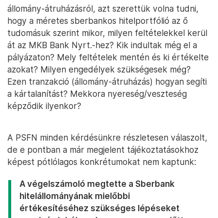
állomány-átruházásról, azt szerettük volna tudni,
hogy a méretes sberbankos hitelportfólió az ő
tudomásuk szerint mikor, milyen feltételekkel kerül
át az MKB Bank Nyrt.-hez? Kik indultak még el a
pályázaton? Mely feltételek mentén és ki értékelte
azokat? Milyen engedélyek szükségesek még?
Ezen tranzakció (állomány-átruházás) hogyan segíti
a kártalanítást? Mekkora nyereség/veszteség
képződik ilyenkor?
A PSFN minden kérdésünkre részletesen válaszolt,
de e pontban a már megjelent tájékoztatásokhoz
képest pótlólagos konkrétumokat nem kaptunk:
A végelszámoló megtette a Sberbank
hitelállományának mielőbbi
értékesítéséhez szükséges lépéseket