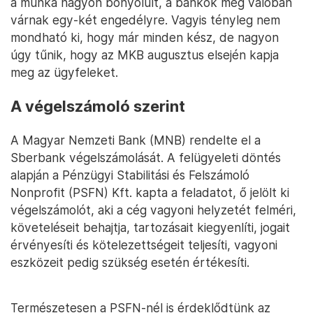
a munka nagyon bonyolult, a bankok még valóban
várnak egy-két engedélyre. Vagyis tényleg nem
mondható ki, hogy már minden kész, de nagyon
úgy tűnik, hogy az MKB augusztus elsején kapja
meg az ügyfeleket.
A végelszámoló szerint
A Magyar Nemzeti Bank (MNB) rendelte el a
Sberbank végelszámolását. A felügyeleti döntés
alapján a Pénzügyi Stabilitási és Felszámoló
Nonprofit (PSFN) Kft. kapta a feladatot, ő jelölt ki
végelszámolót, aki a cég vagyoni helyzetét felméri,
követeléseit behajtja, tartozásait kiegyenlíti, jogait
érvényesíti és kötelezettségeit teljesíti, vagyoni
eszközeit pedig szükség esetén értékesíti.
Természetesen a PSFN-nél is érdeklődtünk az