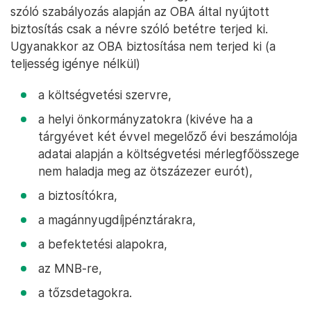
szóló szabályozás alapján az OBA által nyújtott
biztosítás csak a névre szóló betétre terjed ki.
Ugyanakkor az OBA biztosítása nem terjed ki (a
teljesség igénye nélkül)
a költségvetési szervre,
a helyi önkormányzatokra (kivéve ha a
tárgyévet két évvel megelőző évi beszámolója
adatai alapján a költségvetési mérlegfőösszege
nem haladja meg az ötszázezer eurót),
a biztosítókra,
a magánnyugdíjpénztárakra,
a befektetési alapokra,
az MNB-re,
a tőzsdetagokra.