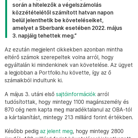
során a hitelezők a végelszámolás
közzétételétől számított hatvan napon
belül jelenthetik be követeléseiket,
amelyet a Sberbank esetében 2022. május
3. napjáig tehettek meg.”
Az ezután megjelent cikkekben azonban mintha
eltérő számok szerepeltek volna arról, hogy
egyáltalán ki mindenkinek van követelése. Az ügyet
a legjobban a Portfolio.hu követte, így az ő
számaikból indultunk ki.
A május 3. utáni első
sajtóinformációk
arról
tudósítottak, hogy mintegy 1100 magánszemély és
870 cég nem kapta meg maradéktalanul az OBA-tól
a kártalanítást, mintegy 213 milliárd forint értékben.
Később pedig
az jelent meg
, hogy mintegy 2800