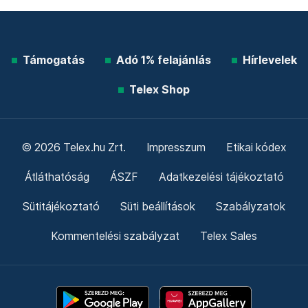
Támogatás
Adó 1% felajánlás
Hírlevelek
Telex Shop
© 2026 Telex.hu Zrt.
Impresszum
Etikai kódex
Átláthatóság
ÁSZF
Adatkezelési tájékoztató
Sütitájékoztató
Süti beállítások
Szabályzatok
Kommentelési szabályzat
Telex Sales