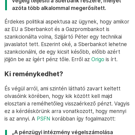
végéig teljesíti a Sberbank részére, melyet
azóta több alkalommal megerősített.
Érdekes politikai aspektusa az ügynek, hogy amikor
az EU a Sberbankot és a Gazprombankot is
szankcionálta volna, Szijjártó Péter egy technikai
javaslatot tett. Eszerint oké, a Sberbankot lehetne
szankcionálni, de egy kicsit később, előbb azért
jöjjön be az ígért pénz tőle. Erről az
Origo
is írt.
Ki reménykedhet?
És végül arról, ami szintén látható zavart keltett
olvasóink körében, hogy kik között kell majd
elosztani a remélhetőleg visszaérkező pénzt. Vagyis
ez a kérdéskörünk arra vonatkozott, hogy mennyi
is az annyi. A
PSFN
korábban így fogalmazott:
„A pénzügyi intézmény végelszámolása