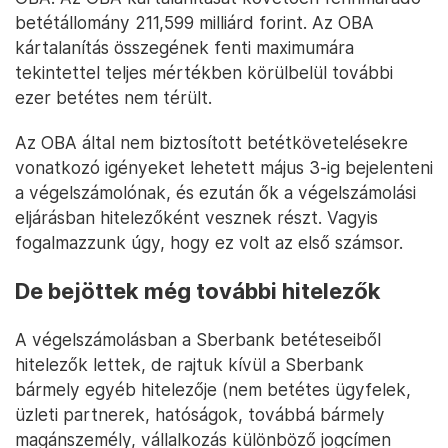
betétállomány 211,599 milliárd forint. Az OBA
kártalanítás összegének fenti maximumára
tekintettel teljes mértékben körülbelül további
ezer betétes nem térült.
Az OBA által nem biztosított betétkövetelésekre
vonatkozó igényeket lehetett május 3-ig bejelenteni
a végelszámolónak, és ezután ők a végelszámolási
eljárásban hitelezőként vesznek részt. Vagyis
fogalmazzunk úgy, hogy ez volt az első számsor.
De bejöttek még további hitelezők
A végelszámolásban a Sberbank betéteseiből
hitelezők lettek, de rajtuk kívül a Sberbank
bármely egyéb hitelezője (nem betétes ügyfelek,
üzleti partnerek, hatóságok, továbbá bármely
magánszemély, vállalkozás különböző jogcímen