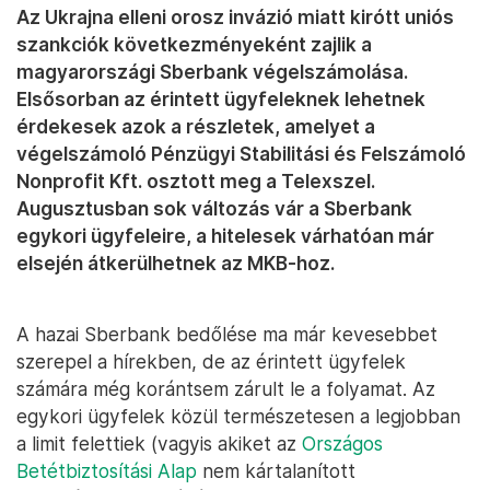
Az Ukrajna elleni orosz invázió miatt kirótt uniós
szankciók következményeként zajlik a
magyarországi Sberbank végelszámolása.
Elsősorban az érintett ügyfeleknek lehetnek
érdekesek azok a részletek, amelyet a
végelszámoló Pénzügyi Stabilitási és Felszámoló
Nonprofit Kft. osztott meg a Telexszel.
Augusztusban sok változás vár a Sberbank
egykori ügyfeleire, a hitelesek várhatóan már
elsején átkerülhetnek az MKB-hoz.
A hazai Sberbank bedőlése ma már kevesebbet
szerepel a hírekben, de az érintett ügyfelek
számára még korántsem zárult le a folyamat. Az
egykori ügyfelek közül természetesen a legjobban
a limit felettiek (vagyis akiket az
Országos
Betétbiztosítási Alap
nem kártalanított