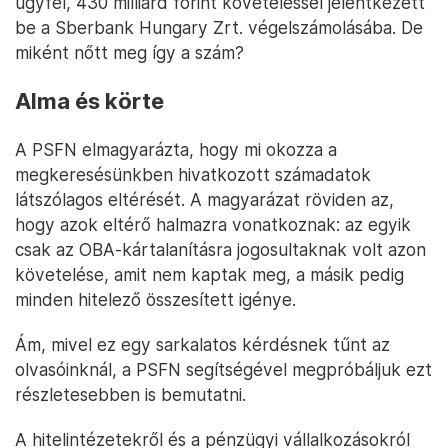
ügyfél, 430 milliárd forint követeléssel jelentkezett
be a Sberbank Hungary Zrt. végelszámolásába. De
miként nőtt meg így a szám?
Alma és körte
A PSFN elmagyarázta, hogy mi okozza a
megkeresésünkben hivatkozott számadatok
látszólagos eltérését. A magyarázat röviden az,
hogy azok eltérő halmazra vonatkoznak: az egyik
csak az OBA-kártalanításra jogosultaknak volt azon
követelése, amit nem kaptak meg, a másik pedig
minden hitelező összesített igénye.
Ám, mivel ez egy sarkalatos kérdésnek tűnt az
olvasóinknál, a PSFN segítségével megpróbáljuk ezt
részletesebben is bemutatni.
A hitelintézetekről és a pénzügyi vállalkozásokról