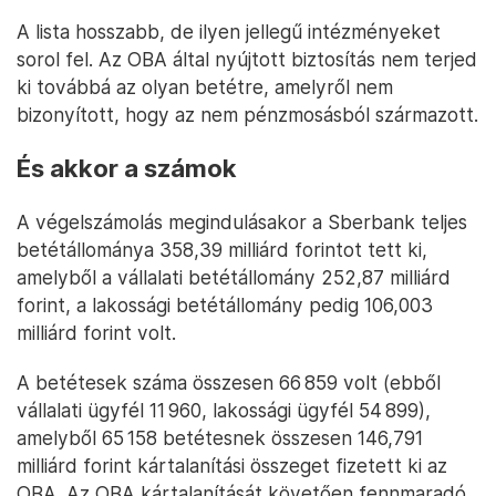
A lista hosszabb, de ilyen jellegű intézményeket
sorol fel. Az OBA által nyújtott biztosítás nem terjed
ki továbbá az olyan betétre, amelyről nem
bizonyított, hogy az nem pénzmosásból származott.
És akkor a számok
A végelszámolás megindulásakor a Sberbank teljes
betétállománya 358,39 milliárd forintot tett ki,
amelyből a vállalati betétállomány 252,87 milliárd
forint, a lakossági betétállomány pedig 106,003
milliárd forint volt.
A betétesek száma összesen 66 859 volt (ebből
vállalati ügyfél 11 960, lakossági ügyfél 54 899),
amelyből 65 158 betétesnek összesen 146,791
milliárd forint kártalanítási összeget fizetett ki az
OBA. Az OBA kártalanítását követően fennmaradó