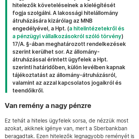
hitelezők követeléseinek a kielégítését
fogja szolgálni. A lakossági hitelállomány
átruházására kizárólag az MNB
engedélyével, a Hpt. (
a hitelintézetekről és
a pénzügyi vállalkozásokról szóló törvény
)
17/A. §-ában meghatározott rendelkezések
szerint kerülhet sor. Az állomány-
átruházással érintett ügyfelek a Hpt.
szerinti határidőben, külön levélben kapnak
tájékoztatást az állomány-átruházásról,
valamint az azzal kapcsolatos jogaikról és
teendőikről.
Van remény a nagy pénzre
Ez tehát a hiteles ügyfelek sorsa, de nézzük most
azokat, akiknek igénye van, mert a Sberbankban
beragadtak. Ezen hitelezők legnagyobb reményét is