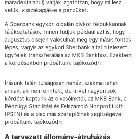
maradéktalanul) várják izgatottan, hogy mi lesz
velük, visszakapják-e a pénzüket.
A Sberbank egykori oldalán olykor felbukkannak
tájékoztatások. Innen tudjuk például azt is, hogy
augusztus elsején valósulhat meg egy másik fontos
lépés, vagyis az egykori Sberbank által hitelezett
ügyfelek transzferálása az MKB Bankhoz. Ezekben
a kérdésekben próbáltunk tájékozódni.
Írásunk talán túlságosan nehéz, szakmai lehet
annak, aki nem érintett, de mivel nagyon sok
kérdést kaptunk az olvasóinktól, az MKB Bank, a
Pénzügyi Stabilitási és Felszámoló Nonprofit Kft.
(PSFN) és a piac más szereplőinek segítségével
próbáltunk tájékozódni.
A tervezett állomány-átruházás