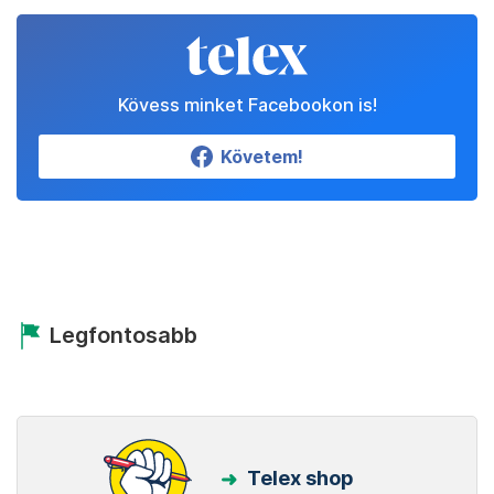
Kövess minket Facebookon is!
Követem!
Legfontosabb
Telex shop