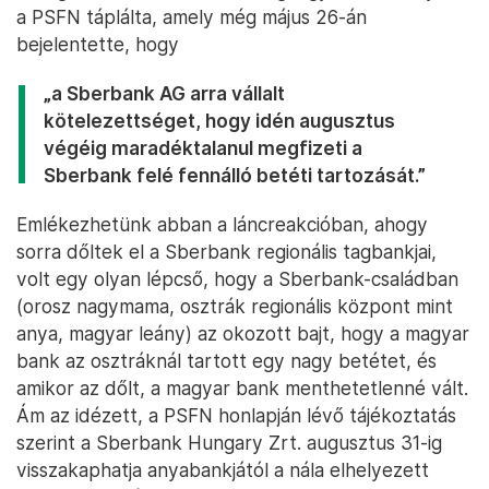
a PSFN táplálta, amely még május 26-án
bejelentette, hogy
„a Sberbank AG arra vállalt
kötelezettséget, hogy idén augusztus
végéig maradéktalanul megfizeti a
Sberbank felé fennálló betéti tartozását.”
Emlékezhetünk abban a láncreakcióban, ahogy
sorra dőltek el a Sberbank regionális tagbankjai,
volt egy olyan lépcső, hogy a Sberbank-családban
(orosz nagymama, osztrák regionális központ mint
anya, magyar leány) az okozott bajt, hogy a magyar
bank az osztráknál tartott egy nagy betétet, és
amikor az dőlt, a magyar bank menthetetlenné vált.
Ám az idézett, a PSFN honlapján lévő tájékoztatás
szerint a Sberbank Hungary Zrt. augusztus 31-ig
visszakaphatja anyabankjától a nála elhelyezett