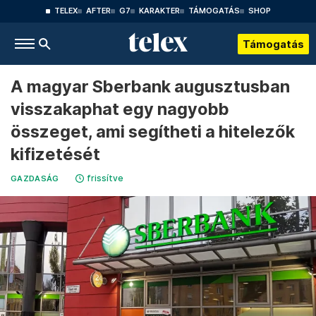
TELEX
AFTER
G7
KARAKTER
TÁMOGATÁS
SHOP
Támogatás
A magyar Sberbank augusztusban
visszakaphat egy nagyobb
összeget, ami segítheti a hitelezők
kifizetését
frissítve
GAZDASÁG