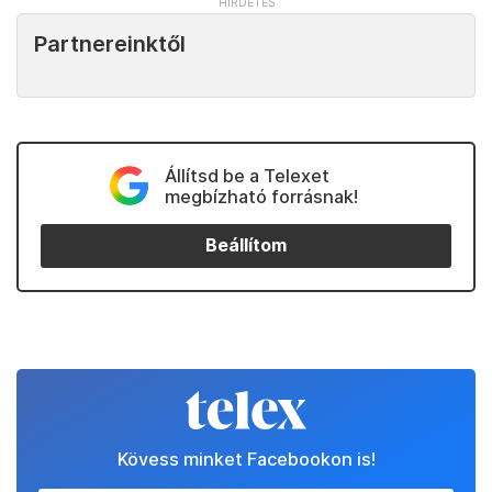
Partnereinktől
Állítsd be a Telexet
megbízható forrásnak!
Beállítom
Kövess minket Facebookon is!