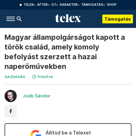
TELEX
AFTER
G7
KARAKTER
TÁMOGATÁS
SHOP
Támogatás
Magyar állampolgárságot kapott a
török család, amely komoly
befolyást szerzett a hazai
naperőművekben
frissítve
GAZDASÁG
Joób Sándor
Állítsd be a Telexet