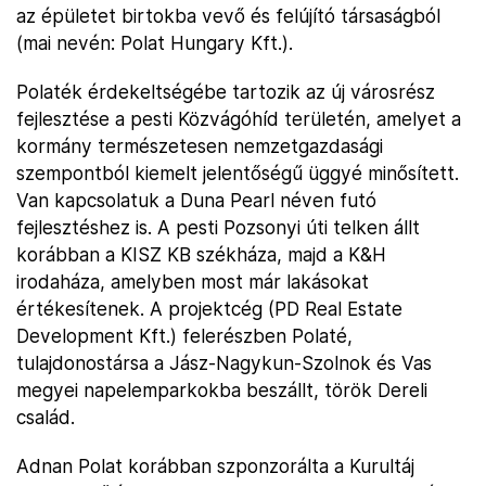
az épületet birtokba vevő és felújító társaságból
(mai nevén: Polat Hungary Kft.).
Polaték érdekeltségébe tartozik az új városrész
fejlesztése a pesti Közvágóhíd területén, amelyet a
kormány természetesen nemzetgazdasági
szempontból kiemelt jelentőségű üggyé minősített.
Van kapcsolatuk a Duna Pearl néven futó
fejlesztéshez is. A pesti Pozsonyi úti telken állt
korábban a KISZ KB székháza, majd a K&H
irodaháza, amelyben most már lakásokat
értékesítenek. A projektcég (PD Real Estate
Development Kft.) felerészben Polaté,
tulajdonostársa a Jász-Nagykun-Szolnok és Vas
megyei napelemparkokba beszállt, török Dereli
család.
Adnan Polat korábban szponzorálta a Kurultáj