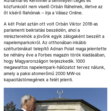
Adnannal és Kerimmel a semmilyen céges és
közfunkciót nem viselő Orbán Ráhelnek, illetve az
őt kísérő Rahóinak – írja a Válasz Online.
A két Polat aztán ott volt Orbán Viktor 2018-as
parlamenti beiktatási beszédén, ahol a
miniszterelnök a jövőnk egyik zálogaként beszélt a
napelemparkokról. Az otthonában inkább
szélturbinákat telepítő Adnan Polat maga jelentette
be néhány éve a Forbes magazin török kiadásában,
hogy Magyarországon terjeszkedik. 1000
megawattos napelempark-hálózatot tervez nálunk,
amely a paksi atomerőmű 2000 MW-os
kapacitástömegének a felét jelenti.