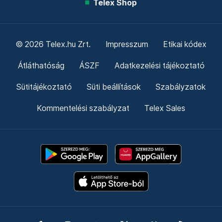
Telex Shop
© 2026 Telex.hu Zrt.
Impresszum
Etikai kódex
Átláthatóság
ÁSZF
Adatkezelési tájékoztató
Sütitájékoztató
Süti beállítások
Szabályzatok
Kommentelési szabályzat
Telex Sales