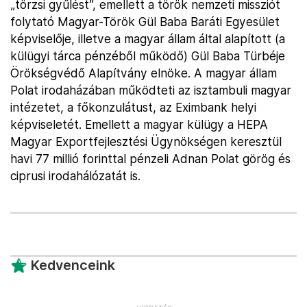
„törzsi gyűlést”, emellett a török nemzeti missziót
folytató Magyar-Török Gül Baba Baráti Egyesület
képviselője, illetve a magyar állam által alapított (a
külügyi tárca pénzéből működő) Gül Baba Türbéje
Örökségvédő Alapítvány elnöke. A magyar állam
Polat irodaházában működteti az isztambuli magyar
intézetet, a főkonzulátust, az Eximbank helyi
képviseletét. Emellett a magyar külügy a HEPA
Magyar Exportfejlesztési Ügynökségen keresztül
havi 77 millió forinttal pénzeli Adnan Polat görög és
ciprusi irodahálózatát is.
Kedvenceink