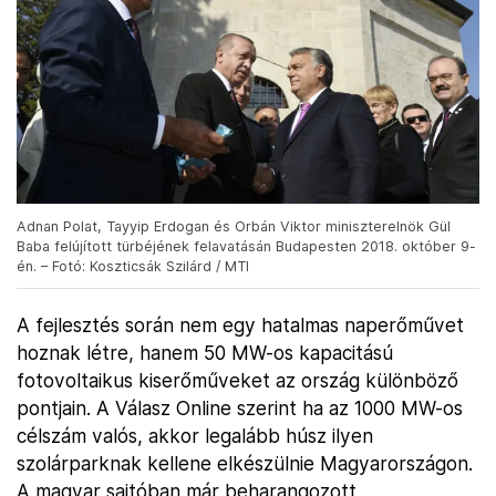
Adnan Polat, Tayyip Erdogan és Orbán Viktor miniszterelnök Gül
Baba felújított türbéjének felavatásán Budapesten 2018. október 9-
én. – Fotó: Koszticsák Szilárd / MTI
A fejlesztés során nem egy hatalmas naperőművet
hoznak létre, hanem 50 MW-os kapacitású
fotovoltaikus kiserőműveket az ország különböző
pontjain. A Válasz Online szerint ha az 1000 MW-os
célszám valós, akkor legalább húsz ilyen
szolárparknak kellene elkészülnie Magyarországon.
A magyar sajtóban már beharangozott