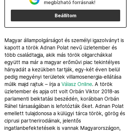
megbízható forrásnak!
Beállítom
Magyar állampolgárságot és személyi igazolványt is
kapott a török Adnan Polat nevű üzletember és
több családtagja, akik más török oligarchákkal
együtt ma már a magyar erőművi piac tekintélyes
hányadát a kezükben tartják, egy-két éven belül
pedig megyényi területek villamosenergia-ellátása
múlik majd rajtuk – írja a
Válasz Online
. A török
üzletember és apja ott volt Orbán Viktor 2018-as
parlamenti beiktatási beszédén, korábban Orbán
Ráhel társaságában is lefotózták őket. Adnan Polat
emellett tulajdonosa a külügyi tárca török, görög és
ciprusi partnerirodáinak, jelentős
ingatlanbefektetéseik is vannak Magyarországon,