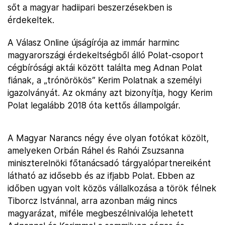
sőt a magyar hadiipari beszerzésekben is
érdekeltek.
A Válasz Online újságírója az immár harminc
magyarországi érdekeltségből álló Polat-csoport
cégbírósági aktái között találta meg Adnan Polat
fiának, a „trónörökös” Kerim Polatnak a személyi
igazolványát. Az okmány azt bizonyítja, hogy Kerim
Polat legalább 2018 óta kettős állampolgár.
A Magyar Narancs négy éve olyan fotókat közölt,
amelyeken Orbán Ráhel és Rahói Zsuzsanna
miniszterelnöki főtanácsadó tárgyalópartnereiként
látható az idősebb és az ifjabb Polat. Ebben az
időben ugyan volt közös vállalkozása a török félnek
Tiborcz Istvánnal, arra azonban máig nincs
magyarázat, miféle megbeszélnivalója lehetett