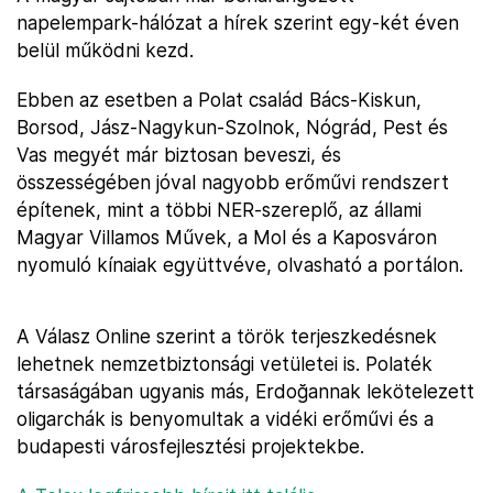
napelempark-hálózat a hírek szerint egy-két éven
belül működni kezd.
Ebben az esetben a Polat család Bács-Kiskun,
Borsod, Jász-Nagykun-Szolnok, Nógrád, Pest és
Vas megyét már biztosan beveszi, és
összességében jóval nagyobb erőművi rendszert
építenek, mint a többi NER-szereplő, az állami
Magyar Villamos Művek, a Mol és a Kaposváron
nyomuló kínaiak együttvéve, olvasható a portálon.
A Válasz Online szerint a török terjeszkedésnek
lehetnek nemzetbiztonsági vetületei is. Polaték
társaságában ugyanis más, Erdoğannak lekötelezett
oligarchák is benyomultak a vidéki erőművi és a
budapesti városfejlesztési projektekbe.