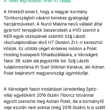
A Telex legfrissebb híreit itt találja.
A hírekből ismert, hogy a magyar kormány
Törökországból vásárol kerekes gyalogsági
harcjárműveket. A Nurol Makina nevű vállalat által
gyártott terepjárók beszerzését a HVG szerint a
NER egyik oszlopának számító Szíjj László
résztulajdonában lévő HT Division Zrt.-n keresztül
intézik. Ez utóbbi céget érdekes módon a Polat
Holding budapesti főhadiszállására, a Városligeti
fasor 38. szám alá jegyezték be. Szíjj László
tulajdonostársa itt Suat Gökhan Karakus, aki Adnan
Polat bejáratott magyarországi ügyintézője.
A Városligeti fasori irodaházat (eredetileg Spitz-
villa) egyébként 2016 őszén Tiborcz Istvánnal
együtt szerezte meg Adnan Polat, de a kormányfő
veje ezután nem sokkal (még 2016 őszén) ki is szállt