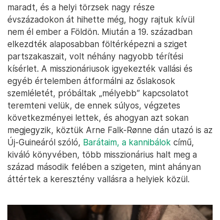
maradt, és a helyi törzsek nagy része
évszázadokon át hihette még, hogy rajtuk kívül
nem él ember a Földön. Miután a 19. században
elkezdték alaposabban föltérképezni a sziget
partszakaszait, volt néhány nagyobb térítési
kísérlet. A misszionáriusok igyekezték vallási és
egyéb értelemben átformálni az őslakosok
szemléletét, próbáltak „mélyebb” kapcsolatot
teremteni velük, de ennek súlyos, végzetes
következményei lettek, és ahogyan azt sokan
megjegyzik, köztük Arne Falk-Rønne dán utazó is az
Új-Guineáról szóló,
Barátaim, a kannibálok
című,
kiváló könyvében, több misszionárius halt meg a
század második felében a szigeten, mint ahányan
áttértek a keresztény vallásra a helyiek közül.