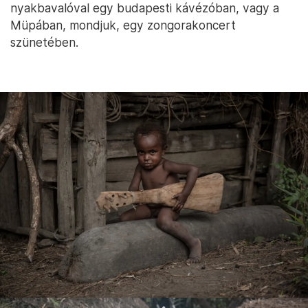
alaposan végigfuttatom a szememet az érdekes,
egyedi tárgyakon, hogy válasszak közülük. Látok itt
bőven pénisztokot különféle méretekben, vannak
kisebb-nagyobb tőrök, kések kazuárcsontból,
karkötők, nyakbavalók, amelyek – mint megtudom
– a helyi, levágott disznók csontjaiból készültek. A
legtöbb tárgy színes, látványos és méretes, hiszen
látszaniuk kell, föl kell hívniuk magukra és
viselőjükre a figyelmet. Miközben kézbe veszek
néhány tárgyat, azon tűnődöm, vajon milyen
látványt nyújtanék disznócsontból készült
nyakbavalóval egy budapesti kávézóban, vagy a
Müpában, mondjuk, egy zongorakoncert
szünetében.