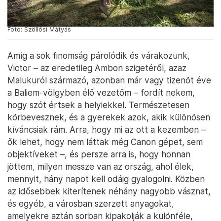
gyakorlatot a mai napig őrzik, alkalmazzák.
Fotó: Szöllősi Mátyás
Amíg a sok finomság párolódik és várakozunk,
Victor – az eredetileg Ambon szigetéről, azaz
Malukuról származó, azonban már vagy tizenöt éve