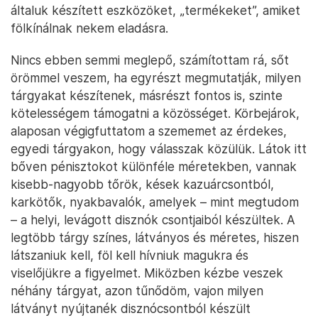
a Baliem-völgyben élő vezetőm – fordít nekem,
hogy szót értsek a helyiekkel. Természetesen
körbevesznek, és a gyerekek azok, akik különösen
kíváncsiak rám. Arra, hogy mi az ott a kezemben –
ők lehet, hogy nem láttak még Canon gépet, sem
objektíveket –, és persze arra is, hogy honnan
jöttem, milyen messze van az ország, ahol élek,
mennyit, hány napot kell odáig gyalogolni. Közben
az idősebbek kiterítenek néhány nagyobb vásznat,
és egyéb, a városban szerzett anyagokat,
amelyekre aztán sorban kipakolják a különféle,
általuk készített eszközöket, „termékeket”, amiket
fölkínálnak nekem eladásra.
Nincs ebben semmi meglepő, számítottam rá, sőt
örömmel veszem, ha egyrészt megmutatják, milyen
tárgyakat készítenek, másrészt fontos is, szinte
kötelességem támogatni a közösséget. Körbejárok,