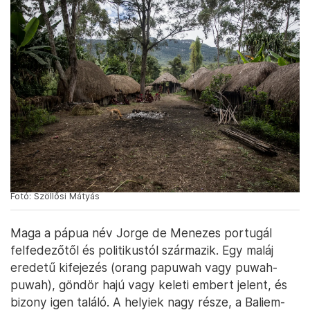
Fotó: Szöllősi Mátyás
Maga a pápua név Jorge de Menezes portugál
felfedezőtől és politikustól származik. Egy maláj
eredetű kifejezés (orang papuwah vagy puwah-
puwah), göndör hajú vagy keleti embert jelent, és
bizony igen találó. A helyiek nagy része, a Baliem-