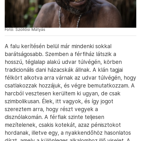
Fotó: Szöllősi Mátyás
A falu kerítésén belül már mindenki sokkal
barátságosabb. Szemben a férfiház látszik a
hosszú, téglalap alakú udvar túlvégén, körben
tradicionális dani házacskák állnak. A klán tagjai
félkört alkotva arra várnak az udvar túlvégén, hogy
csatlakozzak hozzájuk, és végre bemutatkozzam. A
harcból vesztesen kerültem ki ugyan, de csak
szimbolikusan. Élek, itt vagyok, és így jogot
szereztem arra, hogy részt vegyek a
disznólakomán. A férfiak szinte teljesen
mezítelenek, csakis kotekát, azaz pénisztokot
hordanak, illetve egy, a nyakkendőhöz hasonlatos
díszt, amely a különleges alkalomhoz illő viselet. A