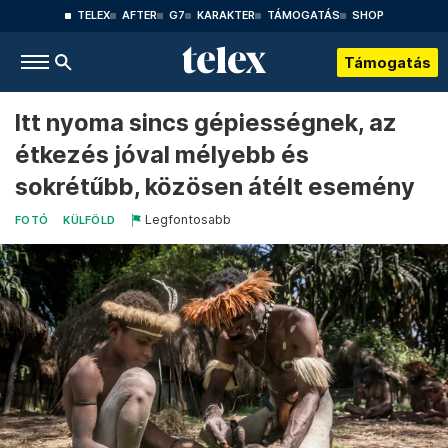
TELEX
AFTER
G7
KARAKTER
TÁMOGATÁS
SHOP
Támogatás
Itt nyoma sincs gépiességnek, az
étkezés jóval mélyebb és
sokrétűbb, közösen átélt esemény
Legfontosabb
FOTÓ
KÜLFÖLD