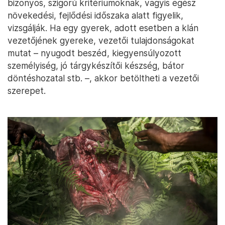
kivéreztetett disznót, hogy az végül a gőzölgő,
forró halom tetejére kerüljön, lefedve a különleges
ízt biztosító növényekkel, és a hőt benntartani
hivatott levelekkel.
A baliemi törzsek, így természetesen a danik is, a
mai napig a „Nagy ember” általi vezetésben hisznek,
azazhogy egyetlen valakinek, a legrátermettebb
férfinak kell vezetnie a klánt. A főnököt kivételes
adottságai alapján választják ki – ahhoz, hogy valaki
végül egy klán vezetője legyen, meg kell felelnie
bizonyos, szigorú kritériumoknak, vagyis egész
növekedési, fejlődési időszaka alatt figyelik,
vizsgálják. Ha egy gyerek, adott esetben a klán
vezetőjének gyereke, vezetői tulajdonságokat
mutat – nyugodt beszéd, kiegyensúlyozott
személyiség, jó tárgykészítői készség, bátor
döntéshozatal stb. –, akkor betöltheti a vezetői