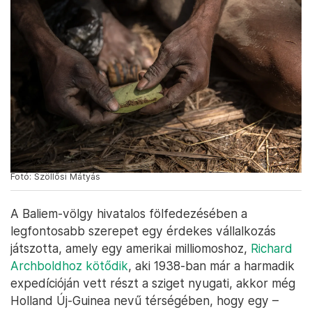
Fotó: Szöllősi Mátyás
A Baliem-völgy hivatalos fölfedezésében a
legfontosabb szerepet egy érdekes vállalkozás
játszotta, amely egy amerikai milliomoshoz,
Richard
Archboldhoz kötődik
, aki 1938-ban már a harmadik
expedícióján vett részt a sziget nyugati, akkor még
Holland Új-Guinea nevű térségében, hogy egy –