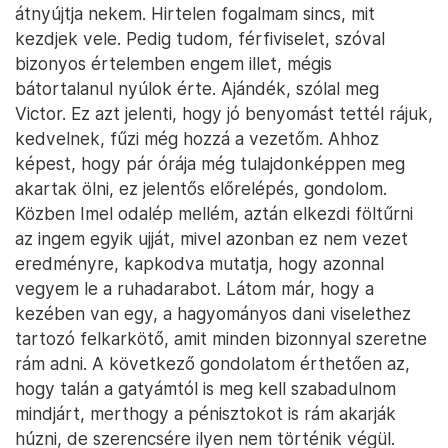
Fotó: Szöllősi Mátyás
Az egyik idős nő föláll, majd váratlanul odalép
mellém. Közben látom, hogy Imel Wilil, korábbi
hordárunk, a férfiháznak támaszkodva figyel. A nő
fölvesz a kiterített vászonról egy pénisztokot, majd
átnyújtja nekem. Hirtelen fogalmam sincs, mit
kezdjek vele. Pedig tudom, férfiviselet, szóval
bizonyos értelemben engem illet, mégis
bátortalanul nyúlok érte. Ajándék, szólal meg
Victor. Ez azt jelenti, hogy jó benyomást tettél rájuk,
kedvelnek, fűzi még hozzá a vezetőm. Ahhoz
képest, hogy pár órája még tulajdonképpen meg