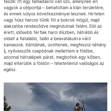
teszik: itt egy támadásról van szó, amelynek én
vagyok a célpontja – behatoltam a klán területére,
és ennek súlyos következményei lesznek. Hirtelen
vagy húsz harcos tűnik föl a bokrok mögül, majd
alakzatba rendeződve megindulnak felém. Elöl az
érett, idősebb férfiak harci díszben, hátrébb és
oldalt a fiatalabb, talán a beavatásukra váró
kamaszok. Kántálnak, üvöltenek, megfeszül néhány
íj, nyílvesszők csapódnak mellettem a földbe,
azonnal hátralépek párat, megbotlok egy kőben,
majd elterülök a földön – hihetetlenül valóságos az
egész.