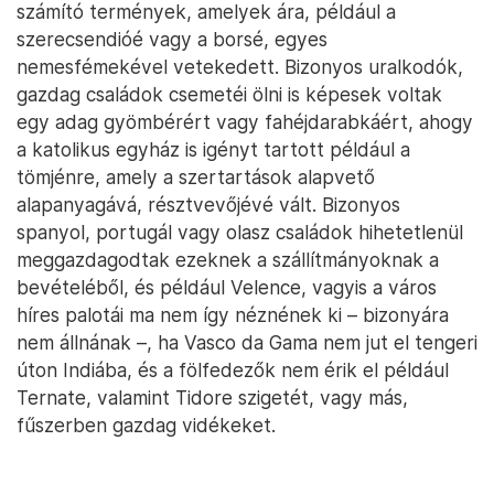
számító termények, amelyek ára, például a
szerecsendióé vagy a borsé, egyes
nemesfémekével vetekedett. Bizonyos uralkodók,
gazdag családok csemetéi ölni is képesek voltak
egy adag gyömbérért vagy fahéjdarabkáért, ahogy
a katolikus egyház is igényt tartott például a
tömjénre, amely a szertartások alapvető
alapanyagává, résztvevőjévé vált. Bizonyos
spanyol, portugál vagy olasz családok hihetetlenül
meggazdagodtak ezeknek a szállítmányoknak a
bevételéből, és például Velence, vagyis a város
híres palotái ma nem így néznének ki – bizonyára
nem állnának –, ha Vasco da Gama nem jut el tengeri
úton Indiába, és a fölfedezők nem érik el például
Ternate, valamint Tidore szigetét, vagy más,
fűszerben gazdag vidékeket.