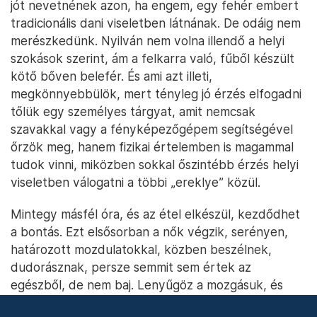
Fotó: Szöllősi Mátyás
Úgy látszik, ezek az isten háta mögötti emberek
tudnak tapintatosak lenni, miközben van humoruk
is; mutogatnak, mosolyognak, és minden bizonnyal
jót nevetnének azon, ha engem, egy fehér embert
tradicionális dani viseletben látnának. De odáig nem
merészkedünk. Nyilván nem volna illendő a helyi
szokások szerint, ám a felkarra való, fűből készült
kötő bőven belefér. És ami azt illeti,
megkönnyebbülök, mert tényleg jó érzés elfogadni
tőlük egy személyes tárgyat, amit nemcsak