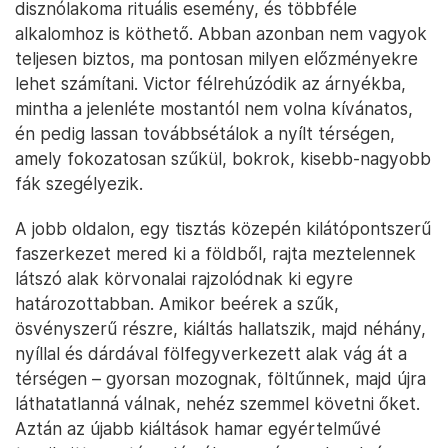
disznólakoma rituális esemény, és többféle
alkalomhoz is köthető. Abban azonban nem vagyok
teljesen biztos, ma pontosan milyen előzményekre
lehet számítani. Victor félrehúzódik az árnyékba,
mintha a jelenléte mostantól nem volna kívánatos,
én pedig lassan továbbsétálok a nyílt térségen,
amely fokozatosan szűkül, bokrok, kisebb-nagyobb
fák szegélyezik.
A jobb oldalon, egy tisztás közepén kilátópontszerű
faszerkezet mered ki a földből, rajta meztelennek
látszó alak körvonalai rajzolódnak ki egyre
határozottabban. Amikor beérek a szűk,
ösvényszerű részre, kiáltás hallatszik, majd néhány,
nyíllal és dárdával fölfegyverkezett alak vág át a
térségen – gyorsan mozognak, föltűnnek, majd újra
láthatatlanná válnak, nehéz szemmel követni őket.
Aztán az újabb kiáltások hamar egyértelművé