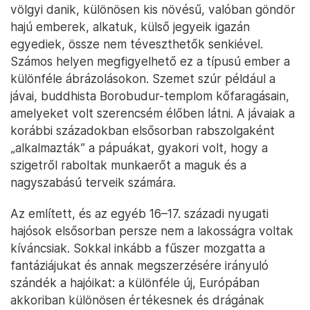
völgyi danik, különösen kis növésű, valóban göndör
hajú emberek, alkatuk, külső jegyeik igazán
egyediek, össze nem téveszthetők senkiével.
Számos helyen megfigyelhető ez a típusú ember a
különféle ábrázolásokon. Szemet szúr például a
jávai, buddhista Borobudur-templom kőfaragásain,
amelyeket volt szerencsém élőben látni. A jávaiak a
korábbi századokban elsősorban rabszolgaként
„alkalmazták” a pápuákat, gyakori volt, hogy a
szigetről raboltak munkaerőt a maguk és a
nagyszabású terveik számára.
Az említett, és az egyéb 16–17. századi nyugati
hajósok elsősorban persze nem a lakosságra voltak
kíváncsiak. Sokkal inkább a fűszer mozgatta a
fantáziájukat és annak megszerzésére irányuló
szándék a hajóikat: a különféle új, Európában
akkoriban különösen értékesnek és drágának