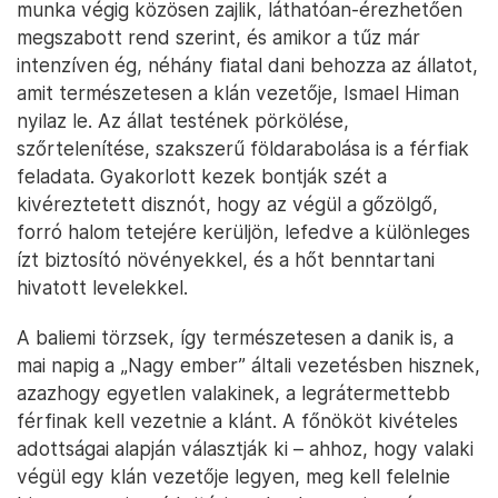
hasonló ez a bakelához – egy tradicionális dani
főzési szokáshoz, amelynek eredményét volt
lehetőségem megkóstolni pár nappal korábban egy
hegyvidéki faluban, Palimolóban –, csak annál
monumentálisabb. A fölhevített kövekre elsőként
édesburgonya kerül, ami a legalapvetőbb élelem a
völgyben – több mint harmincféle édesburgonya
terem itt –, majd az újabb, vékonyabb réteg kő
után következnek a zöldségek, a tetejére pedig a
hús, amelynek szaftja a különféle növényekkel való
lefedés után lassan átitatja az egész rendszert. A
munka végig közösen zajlik, láthatóan-érezhetően
megszabott rend szerint, és amikor a tűz már
intenzíven ég, néhány fiatal dani behozza az állatot,
amit természetesen a klán vezetője, Ismael Himan
nyilaz le. Az állat testének pörkölése,
szőrtelenítése, szakszerű földarabolása is a férfiak
feladata. Gyakorlott kezek bontják szét a