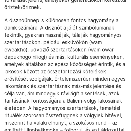
„Nagy ember” a titkok, a hagyományok és az
erőforrások őrzője, aki „biztosítja a
termékenységet, a jólétet és az áldásokat”. A dani
törzs szentnek vagy tabunak tartott tárgyait a
danik hagyományos házában, a Pilamóban őrzik, és
senki sem érintheti meg őket, csakis az, aki hivatott
a feladatok elosztására, meghatározására. A
hubulák hite szerint a feladatok rendszere a
Hinobalikmoke, amelyben mindenki a rá szabott
feladatot végzi. Ez a rendszer különösen fontos
tabu, a felfedése a klán legmélyebb titkainak
föltárását jelenti, amelyeket generációkon keresztül
őriztek/őriznek.
A disznóünnep is különösen fontos hagyomány a
danik számára. A disznót a jólét szimbólumának
tekintik, gyakran használják, tálalják hagyományos
szertartásokon, például esküvőkön (wam
eweakho), üdvözlő szertartásokon (wam owar