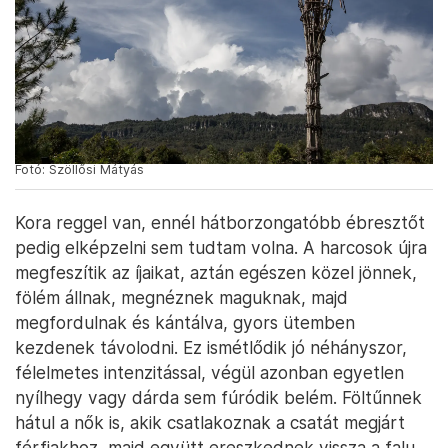
Fotó: Szöllősi Mátyás
Kora reggel van, ennél hátborzongatóbb ébresztőt
pedig elképzelni sem tudtam volna. A harcosok újra
megfeszítik az íjaikat, aztán egészen közel jönnek,
fölém állnak, megnéznek maguknak, majd
megfordulnak és kántálva, gyors ütemben
kezdenek távolodni. Ez ismétlődik jó néhányszor,
félelmetes intenzitással, végül azonban egyetlen
nyílhegy vagy dárda sem fúródik belém. Föltűnnek
hátul a nők is, akik csatlakoznak a csatát megjárt
férfiakhoz, majd együtt ereszkednek vissza a falu