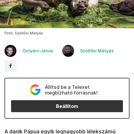
Fotó: Szöllősi Mátyás
Ostyáni János
Szöllősi Mátyás
Állítsd be a Telexet
megbízható forrásnak!
Beállítom
A danik Pápua egyik legnagyobb lélekszámú