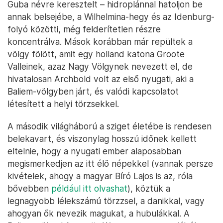
Guba névre keresztelt – hidroplánnal hatoljon be
annak belsejébe, a Wilhelmina-hegy és az Idenburg-
folyó közötti, még felderítetlen részre
koncentrálva. Mások korábban már repültek a
völgy fölött, amit egy holland katona Groote
Valleinek, azaz Nagy Völgynek nevezett el, de
hivatalosan Archbold volt az első nyugati, aki a
Baliem-völgyben járt, és valódi kapcsolatot
létesített a helyi törzsekkel.
A második világháború a sziget életébe is rendesen
belekavart, és viszonylag hosszú időnek kellett
eltelnie, hogy a nyugati ember alaposabban
megismerkedjen az itt élő népekkel (vannak persze
kivételek, ahogy a magyar Bíró Lajos is az, róla
bővebben
például itt olvashat
), köztük a
legnagyobb lélekszámú törzzsel, a danikkal, vagy
ahogyan ők nevezik magukat, a hubulákkal. A