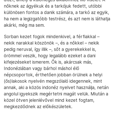
nőknek az ágyékuk és a tarkójuk fedett, utóbbi
különösen fontos a danik számára, a tarkó az egyik,
ha nem a legizgatóbb testrész, és azt nem is láthatja
akárki, még ma sem.
Sorban kezet fogok mindenkivel, a férfiakkal –
nekik narakkal köszönök –, és a nőkkel – nekik
pedig neruval, így illik –, sőt a gyerekekkel is,
örömmel veszik, hogy legalább ezeket a dani
kifejezéseket ismerem. Ők is, akárcsak más,
Indonéziában vagy bárhol máshol élő
népcsoportok, érthetően jobban örülnek a helyi
(ős)lakosok nyelvén megszólaló idegennek, mint
annak, aki a közös indonéz nyelvet használja, netán
angolul igyekszik megértetni magát velük. Miután a
közel ötven jelenlévővel mind kezet fogtam,
megkezdődnek az előkészületek.