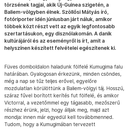
törzsének tagjai, akik Új-Guinea szigetén, a
Baliem-völgyben élnek. Szöllősi Mátyás író,
fotóriporter idén júniusban járt náluk, amikor
többek közt részt vett az egyik legfontosabb
szertartásukon, egy disznólakomán. A danik
kultúrájáról és az eseményről is írt, amit a
helyszínen készített felvételei egészítenek ki.
Füves domboldalon haladunk fölfelé Kumugima falu
határában. Gyalogosan érkezünk, minden csöndes,
még a nap se tűz teljes erővel, egyelőre
mozdulatlan körülöttünk a Baliem-völgyi táj. Hosszú,
száraz fűvel borított kerítés fut fölfelé, és amikor
Victorral, a vezetőmmel egy tágasabb, mezőszerű
részhez érünk, jelzi, hogy álljak meg, majd azt
mondja: innen már egyedül kell továbbmenned.
Tudom, hogy a Kumugimában tervezett