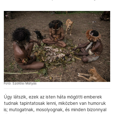
akartak ölni, ez jelentős előrelépés, gondolom.
Közben Imel odalép mellém, aztán elkezdi föltűrni
az ingem egyik ujját, mivel azonban ez nem vezet
eredményre, kapkodva mutatja, hogy azonnal
vegyem le a ruhadarabot. Látom már, hogy a
kezében van egy, a hagyományos dani viselethez
tartozó felkarkötő, amit minden bizonnyal szeretne
rám adni. A következő gondolatom érthetően az,
hogy talán a gatyámtól is meg kell szabadulnom
mindjárt, merthogy a pénisztokot is rám akarják
húzni, de szerencsére ilyen nem történik végül.