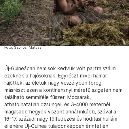
Fotó: Szöllősi Mátyás
Új-Guineában nem sok kedvük volt partra szállni
ezeknek a hajósoknak. Egyrészt mivel hamar
rájöttek, az életük nagy veszélyben forog,
másrészt ezen a kontinensnyi méretű szigeten nem
található semmiféle fűszer. Mocsarak,
áthatolhatatlan dzsungel, és 3-4000 méternél
magasabb hegyek viszont annál inkább, szóval a
16–17. századi nagy fölfedezési és hódítási hullám
ellenére Új-Guinea tulajdonképpen érintetlen