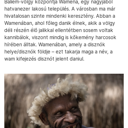
Baliem-völgy központja Wamena, egy nagyjából
hatvanezer lakosú település. A városban ma már
hivatalosan szinte mindenki keresztény. Abban a
Wamenában, ahol főleg danik élnek, akik a völgy
déli részén élő jalikkal ellentétben sosem voltak
kannibálok, viszont mindig is kőkemény harcosok
hírében álltak. Wamenában, amely a disznók
helye/disznók földje – ezt takarja maga a név, a
wam kifejezés disznót jelent daniul.