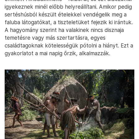
dapukhogo niliogi) és más, kulturális eseményeken,
amelyek általában az egész közösséget érintik, és a
lakosok között az összetartozási kötelékek
erősítését szolgálják. Értelemszerűen minden egyes
lakomának és szertartásnak más-más jelentése és
célja van, ám mindegyik rávilágít a sertések, azok
tartásának fontosságára a Baliem-völgy lakosainak
életében. A hagyományos szertartások, temetési
rituálék szorosan összefüggnek a völgyiek hitével,
miszerint ha valaki elhunyt, a szokásos rend – az
említett Hinobalikmoke – fölborul, és ezt áldozattal
igyekeznek minél előbb helyreállítani. Amikor pedig
sertéshúsból készült ételekkel vendégelik meg a
faluba látogatókat, a tiszteletüket fejezik ki irántuk.
A hagyomány szerint ha valakinek nincs disznaja
temetésre vagy más szertartásra, egyes
családtagoknak kötelességük pótolni a hiányt. Ezt a