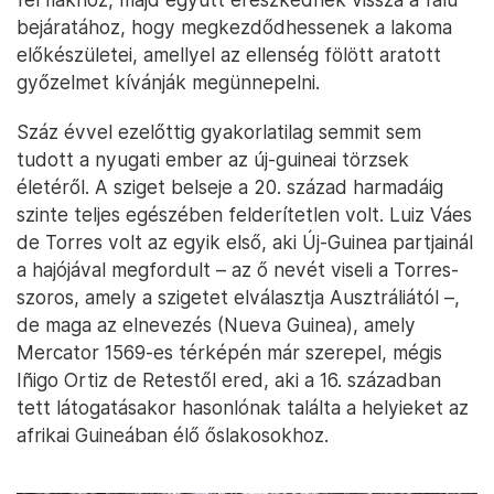
bejáratához, hogy megkezdődhessenek a lakoma
előkészületei, amellyel az ellenség fölött aratott
győzelmet kívánják megünnepelni.
Száz évvel ezelőttig gyakorlatilag semmit sem
tudott a nyugati ember az új-guineai törzsek
életéről. A sziget belseje a 20. század harmadáig
szinte teljes egészében felderítetlen volt. Luiz Váes
de Torres volt az egyik első, aki Új-Guinea partjainál
a hajójával megfordult – az ő nevét viseli a Torres-
szoros, amely a szigetet elválasztja Ausztráliától –,
de maga az elnevezés (Nueva Guinea), amely
Mercator 1569-es térképén már szerepel, mégis
Iñigo Ortiz de Retestől ered, aki a 16. században
tett látogatásakor hasonlónak találta a helyieket az
afrikai Guineában élő őslakosokhoz.