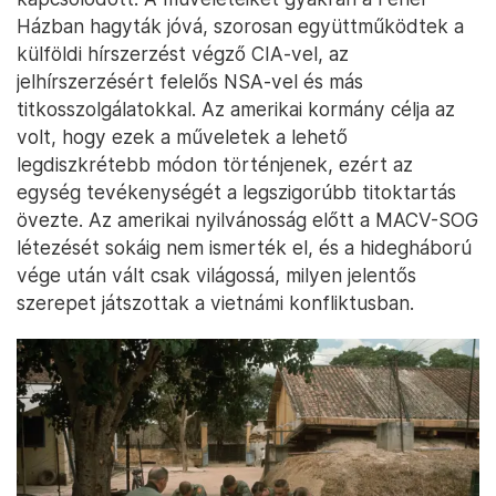
Házban hagyták jóvá, szorosan együttműködtek a
külföldi hírszerzést végző CIA-vel, az
jelhírszerzésért felelős NSA-vel és más
titkosszolgálatokkal. Az amerikai kormány célja az
volt, hogy ezek a műveletek a lehető
legdiszkrétebb módon történjenek, ezért az
egység tevékenységét a legszigorúbb titoktartás
övezte. Az amerikai nyilvánosság előtt a MACV-SOG
létezését sokáig nem ismerték el, és a hidegháború
vége után vált csak világossá, milyen jelentős
szerepet játszottak a vietnámi konfliktusban.