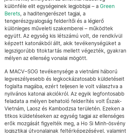
különféle elit egységeinek legjobbjai – a
Green
Berets
, a haditengerészet tagjai, a
tengerészgyalogság felderítői és a légierő
különleges műveleti szakemberei – működtek
együtt. Az egység kis létszámú volt, de rendkívül
képzett katonákból állt, akik tevékenységüket a
legszigorúbb titoktartás mellett végezték, gyakran
mélyen az ellenség vonalai mögött.
A MACV–SOG tevékenysége a vietnámi háború
legveszélyesebb és legkockázatosabb küldetéseit
foglalta magába, ezért teljesen le volt választva a
nyilvános katonai akciókról. Az egyik legfontosabb
feladata a mélyen behatoló felderítés volt Észak-
Vietnám, Laosz és Kambodzsa területén. Ezeken a
titkos küldetéseken az egység tagjai az ellenséges
erők mozgását figyelték meg, a Ho Si Minh-ösvény
logisztikai útvonalainak feltérképezésével, valamint