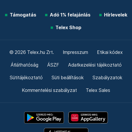
Támogatás
Adó 1% felajánlás
Hírlevelek
Telex Shop
© 2026 Telex.hu Zrt.
Impresszum
Etikai kódex
Átláthatóság
ÁSZF
Adatkezelési tájékoztató
Sütitájékoztató
Süti beállítások
Szabályzatok
Kommentelési szabályzat
Telex Sales