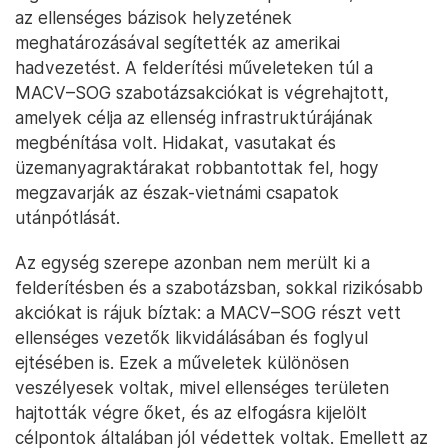
az ellenséges bázisok helyzetének
meghatározásával segítették az amerikai
hadvezetést. A felderítési műveleteken túl a
MACV–SOG szabotázsakciókat is végrehajtott,
amelyek célja az ellenség infrastruktúrájának
megbénítása volt. Hidakat, vasutakat és
üzemanyagraktárakat robbantottak fel, hogy
megzavarják az észak-vietnámi csapatok
utánpótlását.
Az egység szerepe azonban nem merült ki a
felderítésben és a szabotázsban, sokkal rizikósabb
akciókat is rájuk bíztak: a MACV–SOG részt vett
ellenséges vezetők likvidálásában és foglyul
ejtésében is. Ezek a műveletek különösen
veszélyesek voltak, mivel ellenséges területen
hajtották végre őket, és az elfogásra kijelölt
célpontok általában jól védettek voltak. Emellett az