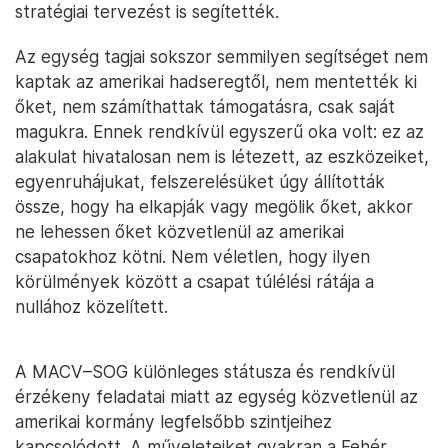
stratégiai tervezést is segítették.
Az egység tagjai sokszor semmilyen segítséget nem
kaptak az amerikai hadseregtől, nem mentették ki
őket, nem számíthattak támogatásra, csak saját
magukra. Ennek rendkívül egyszerű oka volt: ez az
alakulat hivatalosan nem is létezett, az eszközeiket,
egyenruhájukat, felszerelésüket úgy állították
össze, hogy ha elkapják vagy megölik őket, akkor
ne lehessen őket közvetlenül az amerikai
csapatokhoz kötni. Nem véletlen, hogy ilyen
körülmények között a csapat túlélési rátája a
nullához közelített.
A MACV–SOG különleges státusza és rendkívül
érzékeny feladatai miatt az egység közvetlenül az
amerikai kormány legfelsőbb szintjeihez
kapcsolódott. A műveleteiket gyakran a Fehér