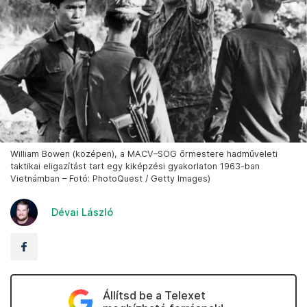
William Bowen (középen), a MACV–SOG őrmestere hadműveleti
taktikai eligazítást tart egy kiképzési gyakorlaton 1963-ban
Vietnámban – Fotó: PhotoQuest / Getty Images)
Dévai László
Állítsd be a Telexet