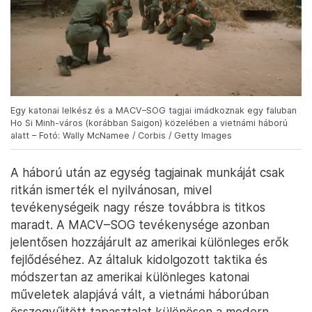
Egy katonai lelkész és a MACV–SOG tagjai imádkoznak egy faluban
Ho Si Minh-város (korábban Saigon) közelében a vietnámi háború
alatt – Fotó: Wally McNamee / Corbis / Getty Images
A háború után az egység tagjainak munkáját csak
ritkán ismerték el nyilvánosan, mivel
tevékenységeik nagy része továbbra is titkos
maradt. A MACV–SOG tevékenysége azonban
jelentősen hozzájárult az amerikai különleges erők
fejlődéséhez. Az általuk kidolgozott taktika és
módszertan az amerikai különleges katonai
műveletek alapjává vált, a vietnámi háborúban
összegyűjtött tapasztalat különösen a modern