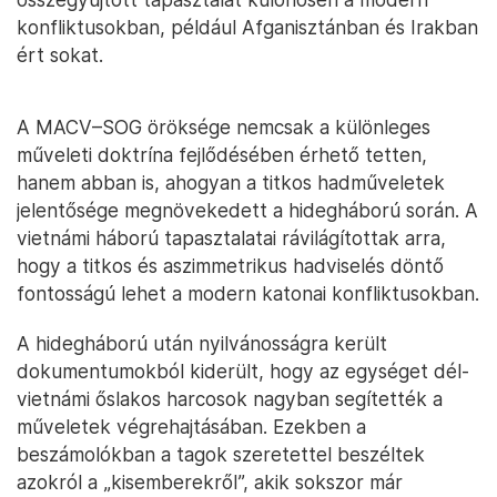
konfliktusokban, például Afganisztánban és Irakban
ért sokat.
A MACV–SOG öröksége nemcsak a különleges
műveleti doktrína fejlődésében érhető tetten,
hanem abban is, ahogyan a titkos hadműveletek
jelentősége megnövekedett a hidegháború során. A
vietnámi háború tapasztalatai rávilágítottak arra,
hogy a titkos és aszimmetrikus hadviselés döntő
fontosságú lehet a modern katonai konfliktusokban.
A hidegháború után nyilvánosságra került
dokumentumokból kiderült, hogy az egységet dél-
vietnámi őslakos harcosok nagyban segítették a
műveletek végrehajtásában. Ezekben a
beszámolókban a tagok szeretettel beszéltek
azokról a „kisemberekről”, akik sokszor már