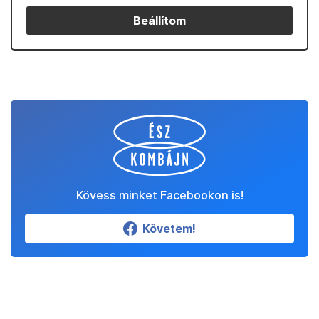
Beállítom
Kövess minket Facebookon is!
Követem!