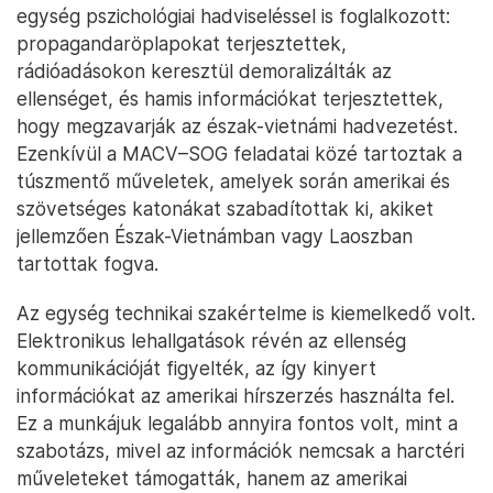
egység pszichológiai hadviseléssel is foglalkozott:
propagandaröplapokat terjesztettek,
rádióadásokon keresztül demoralizálták az
ellenséget, és hamis információkat terjesztettek,
hogy megzavarják az észak-vietnámi hadvezetést.
Ezenkívül a MACV–SOG feladatai közé tartoztak a
túszmentő műveletek, amelyek során amerikai és
szövetséges katonákat szabadítottak ki, akiket
jellemzően Észak-Vietnámban vagy Laoszban
tartottak fogva.
Az egység technikai szakértelme is kiemelkedő volt.
Elektronikus lehallgatások révén az ellenség
kommunikációját figyelték, az így kinyert
információkat az amerikai hírszerzés használta fel.
Ez a munkájuk legalább annyira fontos volt, mint a
szabotázs, mivel az információk nemcsak a harctéri
műveleteket támogatták, hanem az amerikai