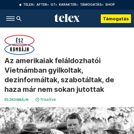
TELEX
AFTER
G7
KARAKTER
TÁMOGATÁS
SHOP
Támogatás
Az amerikaiak feláldozhatói
Vietnámban gyilkoltak,
dezinformáltak, szabotáltak, de
haza már nem sokan jutottak
frissítve
ÉSZKOMBÁJN