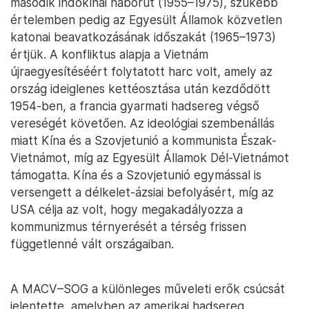
második indokínai háborút (1955–1975), szűkebb
értelemben pedig az Egyesült Államok közvetlen
katonai beavatkozásának időszakát (1965–1973)
értjük. A konfliktus alapja a Vietnám
újraegyesítéséért folytatott harc volt, amely az
ország ideiglenes kettéosztása után kezdődött
1954-ben, a francia gyarmati hadsereg végső
vereségét követően. Az ideológiai szembenállás
miatt Kína és a Szovjetunió a kommunista Észak-
Vietnámot, míg az Egyesült Államok Dél-Vietnámot
támogatta. Kína és a Szovjetunió egymással is
versengett a délkelet-ázsiai befolyásért, míg az
USA célja az volt, hogy megakadályozza a
kommunizmus térnyerését a térség frissen
függetlenné vált országaiban.
A MACV–SOG a különleges műveleti erők csúcsát
jelentette, amelyben az amerikai hadsereg