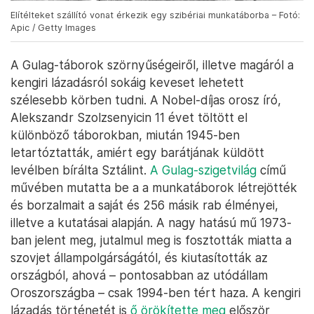
Elítélteket szállító vonat érkezik egy szibériai munkatáborba – Fotó:
Apic / Getty Images
A Gulag-táborok szörnyűségeiről, illetve magáról a
kengiri lázadásról sokáig keveset lehetett
szélesebb körben tudni. A Nobel-díjas orosz író,
Alekszandr Szolzsenyicin 11 évet töltött el
különböző táborokban, miután 1945-ben
letartóztatták, amiért egy barátjának küldött
levélben bírálta Sztálint.
A Gulag-szigetvilág
című
művében mutatta be a a munkatáborok létrejötték
és borzalmait a saját és 256 másik rab élményei,
illetve a kutatásai alapján. A nagy hatású mű 1973-
ban jelent meg, jutalmul meg is fosztották miatta a
szovjet állampolgárságától, és kiutasították az
országból, ahová – pontosabban az utódállam
Oroszországba – csak 1994-ben tért haza. A kengiri
lázadás történetét is
ő örökítette meg
először