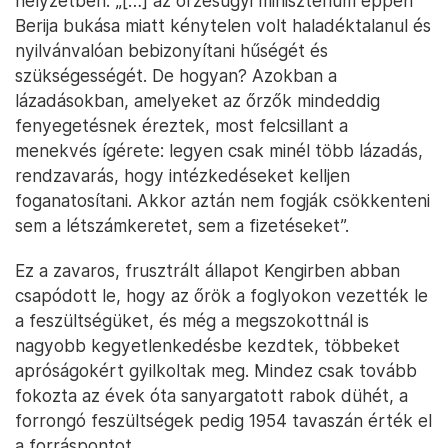
helyzetben. „[…] az őrzésügyi minisztérium éppen
Berija bukása miatt kénytelen volt haladéktalanul és
nyilvánvalóan bebizonyítani hűségét és
szükségességét. De hogyan? Azokban a
lázadásokban, amelyeket az őrzők mindeddig
fenyegetésnek éreztek, most felcsillant a
menekvés ígérete: legyen csak minél több lázadás,
rendzavarás, hogy intézkedéseket kelljen
foganatosítani. Akkor aztán nem fogják csökkenteni
sem a létszámkeretet, sem a fizetéseket”.
Ez a zavaros, frusztrált állapot Kengirben abban
csapódott le, hogy az őrök a foglyokon vezették le
a feszültségüket, és még a megszokottnál is
nagyobb kegyetlenkedésbe kezdtek, többeket
apróságokért gyilkoltak meg. Mindez csak tovább
fokozta az évek óta sanyargatott rabok dühét, a
forrongó feszültségek pedig 1954 tavaszán érték el
a forráspontot.