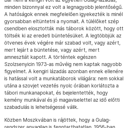
minden bizonnyal ez volt a legnagyobb jelentőségű.
A hatóságok ennek megfelelően igyekezték is minél
gyorsabban eltüntetni a nyomait. A túlélőket szép
csendben elosztották más táborok között, hogy ott
töltsék ki az eredeti büntetésüket. A legtöbbjük az
ötvenes évek végére már szabad volt, vagy azért,
mert lejárt a büntetése, vagy azért, mert
amnesztiát kapott. A történtek egészen
Szolzsenyicin 1973-as művéig nem kaptak nagyobb
figyelmet. A kengiri lázadás azonban ennek ellenére
is hatással volt a munkatáborok világára: nem sokkal
utána a szovjet vezetés nyolc órában korlátozta a
tábori munkanapokat, és bejelentették, hogy
kemény munkával és jó magaviselettel az idő előtti
szabadulás is lehetségessé válik.
Közben Moszkvában is rájöttek, hogy a Gulag-
rendszer anyagilag is fenntarthatatlan. 1956-ban