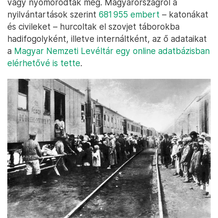
vagy nyomorodtak meg. Magyarországról a
nyilvántartások szerint
681 955 embert
– katonákat
és civileket – hurcoltak el szovjet táborokba
hadifogolyként, illetve internáltként, az ő adataikat
a
Magyar Nemzeti Levéltár egy online adatbázisban
elérhetővé is tette
.