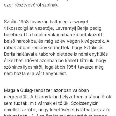
ezer résztvevőről szólnak.
Sztálin 1953 tavaszán halt meg, a szovjet
titkosszolgálat vezetője, Lavrentyij Berija pedig
belebukott a hatalmi vákuumban kibontakozott
belső harcokba, és még az év végén kivégezték. A
rabok abban reménykedhettek, hogy Sztálin és
Berija halálával a táborok életébe is némi enyhülés
érkezhet. Idővel azonban be kellett látniuk, hogy
szó sincs ilyesmiről, legalábbis 1954 tavasza még
nem hozta el a várt enyhülést.
Maga a Gulag-rendszer azonban valóban
megrendült. A bizonytalan helyzetben a tábori őrök
sem tudták, mit várnak el tőlük. Szolzsenyicin
emellett arról ír, hogy lehetőséget is láthattak az új