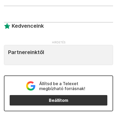
Kedvenceink
Partnereinktől
Állítsd be a Telexet
megbízható forrásnak!
Beállítom