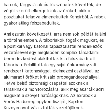
harcok, tárgyalások és tűzszünetek követték, de
végül sikerült elkergetniük az őröket, akik a
posztjukat feladva elmenekültek Kengirből. A rabok
gyakorlatilag felszabadultak.
Ami ezután következett, arra nem sok példát találni
a történelemben. A táborlakók fogták magukat, és
a politikai vagy katonai tapasztalattal rendelkezők
vezetésével egy meglepően komplex társadalmi
berendezkedést alakítottak ki a felszabadított
táborban. Felállítottak egy saját önkormányzati
rendszert katonasággal, élelmezési osztállyal, az
alulmaradt őröket kritizáló propagandaosztállyal,
illetve belső biztonsági csapattal azoknak a
társaiknak a monitorozására, akik meg akarták adni
magukat a szovjet hatóságoknak. Az exrabok a
Vörös Hadsereg egykori tisztjét, Kapiton
Kuznyecovot választották vezetőjüknek.