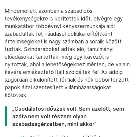
Mindemellett azonban a szabadidős
tevékenységekre is kerítettek időt, elvégre egy
munkatábor többévnyi kényszermunkája alól
szabadultak fel, ráadásul politikai elítéltként
értelmiségieket is nagy számban a soraik között
tudtak. Színdarabokat adtak elő, tanulmányi
előadásokat tartottak, még egy kávézót is
nyitottak, ahol a lehetőségekhez mérten, de valami
kávéra emlékeztető italt szolgáltak fel. Az addig
szigorúan elkülönített férfiak és nők bebörtönzött
papok által szentesített villámházasságokat
kötöttek.
„Csodálatos időszak volt. Sem azelőtt, sem
azóta nem volt részem olyan
szabadságérzetben, mint akkor”