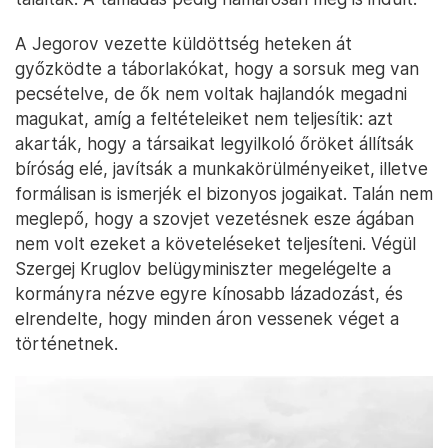
A Jegorov vezette küldöttség heteken át
győzködte a táborlakókat, hogy a sorsuk meg van
pecsételve, de ők nem voltak hajlandók megadni
magukat, amíg a feltételeiket nem teljesítik: azt
akarták, hogy a társaikat legyilkoló őröket állítsák
bíróság elé, javítsák a munkakörülményeiket, illetve
formálisan is ismerjék el bizonyos jogaikat. Talán nem
meglepő, hogy a szovjet vezetésnek esze ágában
nem volt ezeket a követeléseket teljesíteni. Végül
Szergej Kruglov belügyminiszter megelégelte a
kormányra nézve egyre kínosabb lázadozást, és
elrendelte, hogy minden áron vessenek véget a
történetnek.