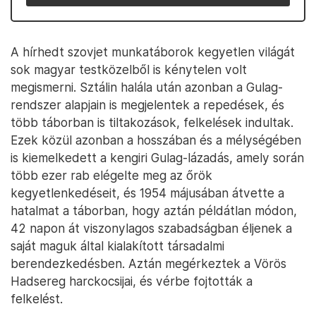
A hírhedt szovjet munkatáborok kegyetlen világát
sok magyar testközelből is kénytelen volt
megismerni. Sztálin halála után azonban a Gulag-
rendszer alapjain is megjelentek a repedések, és
több táborban is tiltakozások, felkelések indultak.
Ezek közül azonban a hosszában és a mélységében
is kiemelkedett a kengiri Gulag-lázadás, amely során
több ezer rab elégelte meg az őrök
kegyetlenkedéseit, és 1954 májusában átvette a
hatalmat a táborban, hogy aztán példátlan módon,
42 napon át viszonylagos szabadságban éljenek a
saját maguk által kialakított társadalmi
berendezkedésben. Aztán megérkeztek a Vörös
Hadsereg harckocsijai, és vérbe fojtották a
felkelést.