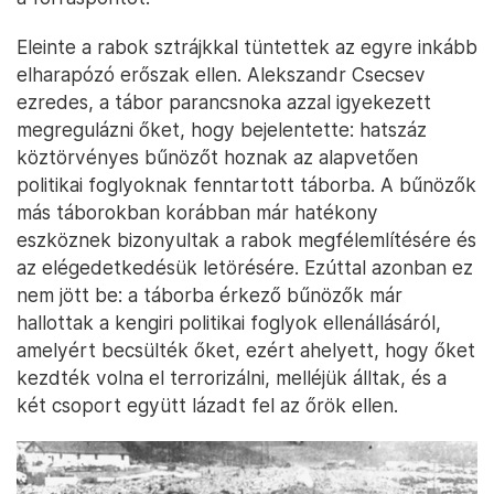
Eleinte a rabok sztrájkkal tüntettek az egyre inkább
elharapózó erőszak ellen. Alekszandr Csecsev
ezredes, a tábor parancsnoka azzal igyekezett
megregulázni őket, hogy bejelentette: hatszáz
köztörvényes bűnözőt hoznak az alapvetően
politikai foglyoknak fenntartott táborba. A bűnözők
más táborokban korábban már hatékony
eszköznek bizonyultak a rabok megfélemlítésére és
az elégedetkedésük letörésére. Ezúttal azonban ez
nem jött be: a táborba érkező bűnözők már
hallottak a kengiri politikai foglyok ellenállásáról,
amelyért becsülték őket, ezért ahelyett, hogy őket
kezdték volna el terrorizálni, melléjük álltak, és a
két csoport együtt lázadt fel az őrök ellen.