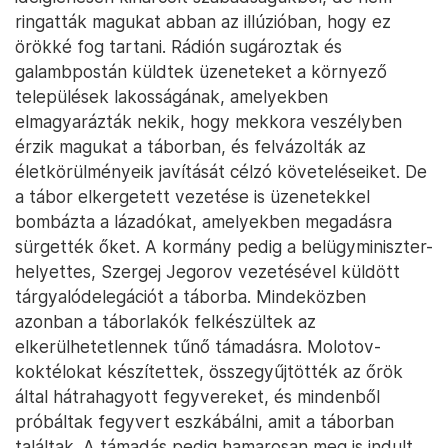
ringatták magukat abban az illúzióban, hogy ez
örökké fog tartani. Rádión sugároztak és
galambpostán küldtek üzeneteket a környező
települések lakosságának, amelyekben
elmagyarázták nekik, hogy mekkora veszélyben
érzik magukat a táborban, és felvázolták az
életkörülményeik javítását célzó követeléseiket. De
a tábor elkergetett vezetése is üzenetekkel
bombázta a lázadókat, amelyekben megadásra
sürgették őket. A kormány pedig a belügyminiszter-
helyettes, Szergej Jegorov vezetésével küldött
tárgyalódelegációt a táborba. Mindeközben
azonban a táborlakók felkészültek az
elkerülhetetlennek tűnő támadásra. Molotov-
koktélokat készítettek, összegyűjtötték az őrök
által hátrahagyott fegyvereket, és mindenből
próbáltak fegyvert eszkábálni, amit a táborban
találtak. A támadás pedig hamarosan meg is indult.