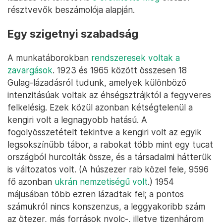
résztvevők beszámolója alapján.
Egy szigetnyi szabadság
A munkatáborokban
rendszeresek voltak a
zavargások
. 1923 és 1965 között összesen 18
Gulag-lázadásról tudunk, amelyek különböző
intenzitásúak voltak az éhségsztrájktól a fegyveres
felkelésig. Ezek közül azonban kétségtelenül a
kengiri volt a legnagyobb hatású. A
fogolyösszetételt tekintve a kengiri volt az egyik
legsokszínűbb tábor, a rabokat több mint egy tucat
országból hurcolták össze, és a társadalmi hátterük
is változatos volt. (A húszezer rab közel fele, 9596
fő azonban
ukrán nemzetiségű volt
.) 1954
májusában több ezren lázadtak fel; a pontos
számukról nincs konszenzus, a leggyakoribb szám
az ötezer, más források nyolc-, illetve tizenhárom