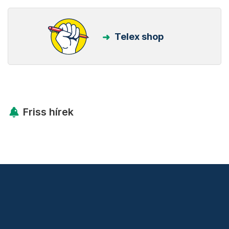
Telex shop
Friss hírek
Támogatás
Adó 1% felajánlás
Hírlevelek