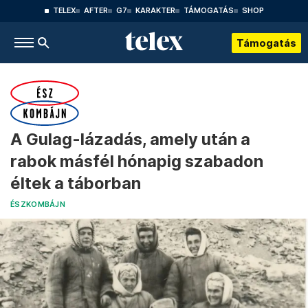
TELEX
AFTER
G7
KARAKTER
TÁMOGATÁS
SHOP
Támogatás
A Gulag-lázadás, amely után a
rabok másfél hónapig szabadon
éltek a táborban
ÉSZKOMBÁJN