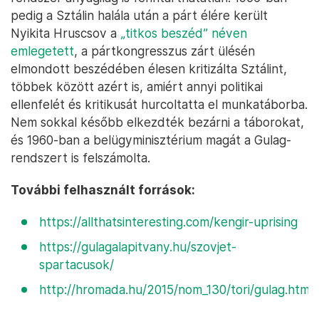
pedig a Sztálin halála után a párt élére került
Nyikita Hruscsov a
„titkos beszéd” néven
emlegetett
, a pártkongresszus zárt ülésén
elmondott beszédében élesen kritizálta Sztálint,
többek között azért is, amiért annyi politikai
ellenfelét és kritikusát hurcoltatta el munkatáborba.
Nem sokkal később elkezdték bezárni a táborokat,
és 1960-ban a belügyminisztérium magát a Gulag-
rendszert is felszámolta.
További felhasznált források:
https://allthatsinteresting.com/kengir-uprising
https://gulagalapitvany.hu/szovjet-
spartacusok/
http://hromada.hu/2015/nom_130/tori/gulag.html