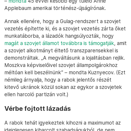
–
mondta
45 évvel később egy túlélő Anne
Applebaum amerikai történész-újságírónak.
Annak ellenére, hogy a Gulag-rendszert a szovjet
vezetés építette ki, és a szovjet vezetés zárta őket
munkatáborba, a lázadók hangsúlyozták, hogy
magát a szovjet államot továbbra is támogatják
, amit
a szovjet alkotmányt éltető transzparensekkel is
demonstráltak. „A megváltásunk a lojalitásban rejlik.
Moszkva képviselőivel szovjet állampolgárokhoz
méltóan kell beszélnünk” – mondta Kuznyecov. (Ezt
némileg árnyalja, hogy a rabok jelentős részét
kitevő ukránok közül sokan az egykor a szovjetek
ellen harcoló partizán volt.)
Vérbe fojtott lázadás
A rabok tehát igyekeztek kihozni a maximumot az
ideiglenesen kiharcolt szabadságukból, de nem