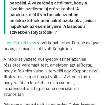
beszélni. A vezetőség attól tart, hogy a
lázadás szelleme új erőre kaphat. A
barakkok előtti vértócsák azonban
emlékeztetnek bennünket azoknak a júniusi
napoknak az eseményeire. A lázadás a
szívekben folytatódik…”
–
emlékezett vissza
Várkonyi-Leber Ferenc magyar
orvos, aki maga is ott volt Kengirben.
A rabokat vezető Kuznyecov szinte azonnal
részletes vallomást tett, amelyben azt állította,
hogy a felkelés valódi kitervelői egy Központ nevű
titokzatos csoport tagjai voltak. Azt nem tudni,
hogy valóban létezett-e ez a csoport,
mindenesetre a tagjait soha nem sikerült
azonosítani.
Bár nem a kengiri volt az egyetlen Gulag-lázadás,