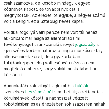
csak számozva, de később mindegyik egyedi
kódnevet kapott, és további nyolcat is
megnyitottak. Az eredeti öt egyike, a négyes számú
volt a kengiri, ez a Szteplag nevet kapta.
Politikai fogollyá válni persze nem volt túl nehéz
akkoriban: már maga az ellenforradalmi
tevékenységet szankcionáló szovjet
jogszabály
is
igen széles körben határozta meg a munkásosztály
ellenségeinek körét, de a gyakorlatban
tulajdonképpen elég volt csúnyán nézni a nem
megfelelő emberre, hogy valaki munkatáborban
kössön ki.
A munkatáborok világát leginkább a
túlélők
személyes
beszámolóiból
ismerhetjük; a rettenetes
körülmények között, a naphosszat végzett
robotolásban és az éhezésben sok százezren haltak