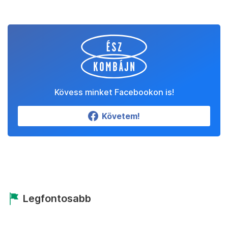
Kövess minket Facebookon is!
Követem!
Legfontosabb