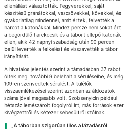
ellenállást választották. Fegyverekkel, saját
készítésű gránátokkal, vascsövekkel, kövekkel, és
gyakorlatilag mindennel, amit értek, felvették a
harcot a katonákkal. Mindez persze nem sokat ért
a begördülő harckocsik és a tábort ellepő katonák
ellen, akik 42 napnyi szabadság után 90 percen
belül leverték a felkelést és visszavették a tábor
irányítását.
A hivatalos jelentés szerint a támadásban 37 rabot
öltek meg, további 9 belehalt a sérüléseibe, és még
109-en szenvedtek sérülést. A túlélők
visszaemlékezései szerint azonban az áldozatok
száma jóval magasabb volt, Szolzsenyicin például
hétszáz lemészárolt fogolyról írt, más források ezer
kivégzettről és kétezer sebesültről szólnak.
„A táborban szigorúan tilos a lázadásról