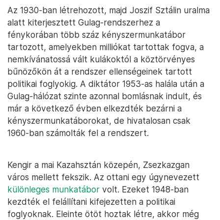
Az 1930-ban létrehozott, majd Joszif Sztálin uralma
alatt kiterjesztett Gulag-rendszerhez a
fénykorában több száz kényszermunkatábor
tartozott, amelyekben milliókat tartottak fogva, a
nemkívánatossá vált kulákoktól a köztörvényes
bűnözőkön át a rendszer ellenségeinek tartott
politikai foglyokig. A diktátor 1953-as halála után a
Gulag-hálózat szinte azonnal bomlásnak indult, és
már a következő évben elkezdték bezárni a
kényszermunkatáborokat, de hivatalosan csak
1960-ban számolták fel a rendszert.
Kengir a mai Kazahsztán közepén, Zsezkazgan
város mellett fekszik. Az ottani egy úgynevezett
különleges munkatábor
volt. Ezeket 1948-ban
kezdték el felállítani kifejezetten a politikai
foglyoknak. Eleinte ötöt hoztak létre, akkor még