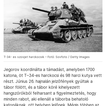
T-34- es szovjet harckocsik – Fotó: Sovfoto / Getty Images
Jegorov koordinálta a támadást, amelyben 1700
katona, öt T–34-es harckocsi és 98 harci kutya vett
részt. Június 26. hajnalán jelzőfények gyúltak a
tábor fölött, és a tábor köré kihelyezett
hangszórókból felharsant a figyelmeztetés, hogy
minden rabot, aki ellenáll a táborba behatoló
katonáknak, ott helyben lelőnek. Mégis többen az