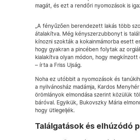
magát, és ezt a rendőri nyomozások is iga
„A fényűzően berendezett lakás több szo
átalakítva. Még kényszerzubbonyt is talált
kínozni szokták a kokainmámorba esett e
hogy gyakran a pincében folytak az orgiák
kialakítva olyan módon, hogy megkínzott 
– írta a Friss Ujság.
Noha ez utóbbit a nyomozások és tanúkihal
a nyilvánosház madámja, Kardos Menyhértn
örömlányok elmondása szerint közülük töb
báróval. Egyikük, Bukovszky Mária elmond
hogy ütlegeljék.
Találgatások és elhúzódó p