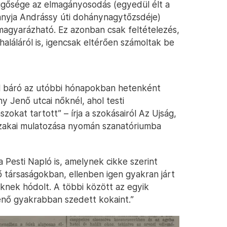
ggősége az elmagányosodás (egyedül élt a
 (anyja Andrássy úti dohánynagytőzsdéje)
 magyarázható. Ez azonban csak feltételezés,
aláláról is, igencsak eltérően számoltak be
tal báró az utóbbi hónapokban hetenként
y Jenő utcai nőknél, ahol testi
okat tartott” – írja a szokásairól Az Ujság,
jszakai mulatozása nyomán szanatóriumba
Pesti Napló is, amelynek cikke szerint
 társaságokban, ellenben igen gyakran járt
knek hódolt. A többi között az egyik
enő gyakrabban szedett kokaint.”