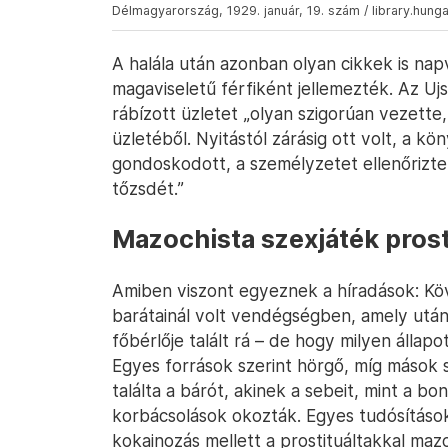
Délmagyarország, 1929. január, 19. szám / library.hung
A halála után azonban olyan cikkek is napv
magaviseletű férfiként jellemezték. Az Uj
rábízott üzletet „olyan szigorúan vezette
üzletéből. Nyitástól zárásig ott volt, a k
gondoskodott, a személyzetet ellenőrizte 
tőzsdét.”
Mazochista szexjáték prost
Amiben viszont egyeznek a híradások: Köv
barátainál volt vendégségben, amely után
főbérlője talált rá – de hogy milyen állapo
Egyes források szerint hörgő, míg mások 
találta a bárót, akinek a sebeit, mint a bo
korbácsolások okozták. Egyes tudósítások 
kokainozás mellett a prostituáltakkal mazo