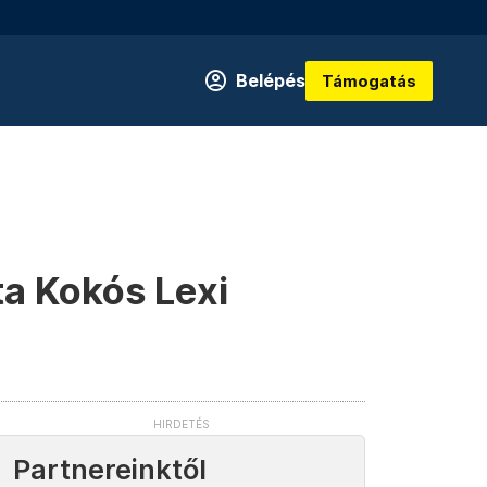
Belépés
Támogatás
ta Kokós Lexi
Partnereinktől