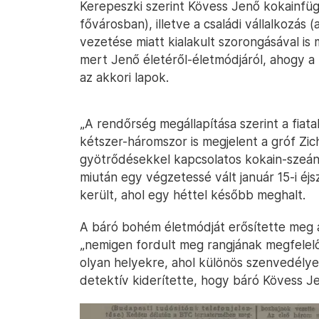
Kerepeszki szerint Kövess Jenő kokainfü
fővárosban), illetve a családi vállalkozás
vezetése miatt kialakult szorongásával is
mert Jenő életéről-életmódjáról, ahogy a h
az akkori lapok.
„A rendőrség megállapítása szerint a fia
kétszer-háromszor is megjelent a gróf Zich
gyötrődésekkel kapcsolatos kokain-szeánsz
miután egy végzetessé vált január 15-i é
került, ahol egy héttel később meghalt.
A báró bohém életmódját erősítette meg a 
„nemigen fordult meg rangjának megfelelő
olyan helyekre, ahol különös szenvedélye
detektív kiderítette, hogy báró Kövess J