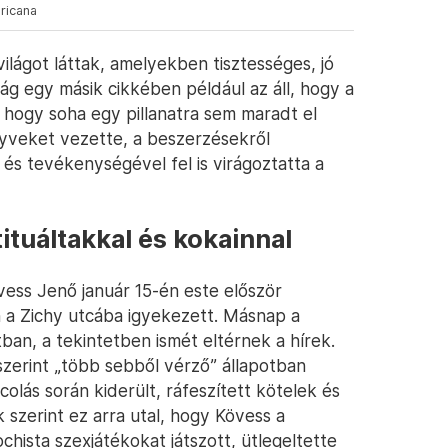
aricana
ilágot láttak, amelyekben tisztességes, jó
ság egy másik cikkében például az áll, hogy a
, hogy soha egy pillanatra sem maradt el
önyveket vezette, a beszerzésekről
és tevékenységével fel is virágoztatta a
ituáltakkal és kokainnal
ess Jenő január 15-én este először
 a Zichy utcába igyekezett. Másnap a
tban, a tekintetben ismét eltérnek a hírek.
szerint „több sebből vérző” állapotban
ncolás során kiderült, ráfeszített kötelek és
szerint ez arra utal, hogy Kövess a
chista szexjátékokat játszott, ütlegeltette