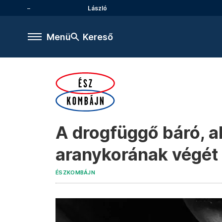
László
Menü
Kereső
A drogfüggő báró, ak
aranykorának végét
ÉSZKOMBÁJN