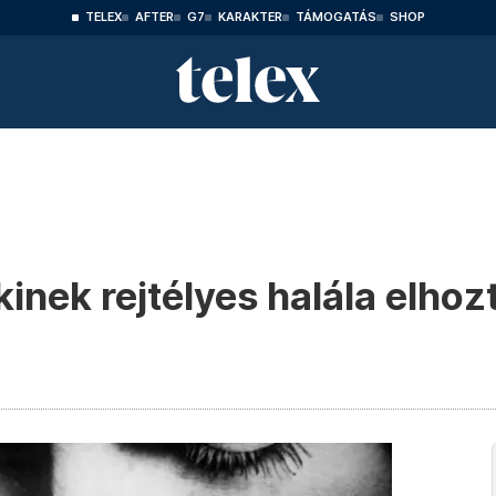
TELEX
AFTER
G7
KARAKTER
TÁMOGATÁS
SHOP
inek rejtélyes halála elhoz