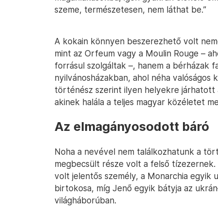
szeme, természetesen, nem láthat be.”
A kokain könnyen beszerezhető volt nemc
mint az Orfeum vagy a Moulin Rouge – aho
forrásul szolgáltak –, hanem a bérházak 
nyilvánosházakban, ahol néha valóságos 
történész szerint ilyen helyekre járhatott
akinek halála a teljes magyar közéletet m
Az elmagányosodott báró
Noha a nevével nem találkozhatunk a tö
megbecsült része volt a felső tízezernek
volt jelentős személy, a Monarchia egyik 
birtokosa, míg Jenő egyik bátyja az ukrán–
világháborúban.