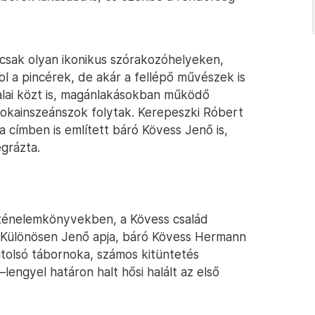
sak olyan ikonikus szórakozóhelyeken,
l a pincérek, de akár a fellépő művészek is
falai közt is, magánlakásokban működő
kokainszeánszok folytak. Kerepeszki Róbert
 a címben is említett báró Kövess Jenő is,
egrázta.
rténelemkönyvekben, a Kövess család
. Különösen Jenő apja, báró Kövess Hermann
utolsó tábornoka, számos kitüntetés
lengyel határon halt hősi halált az első