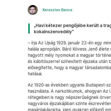
Keresztes Bence
„Havi kétezer pengőjébe került a tr
kokainszenvedély”
– írja Az Ujság 1929. január 22-én egy min
halála apropóján. Báró Kövess Jenő élet
hagyott mély nyomokat a magyar történel
és kábítószerrel színesített éjszaka után
elősegítette, hogy a magyar társadalomb
hatásai.
Az 1920-as években ugyanis Budapest-sze
használata. A narkotikumok, ahogyan Az Új
rétegeiben is nagy népszerűségnek örven
nagyváros éjszakájában szinte észrevétle
magánlakásokba, igen gyakran előkelő em