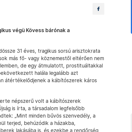
agikus végü Kövess bárónak a
dössze 31 éves, tragikus sorsú arisztokrata
e sok más fő- vagy köznemestől eltérően nem
emben, de egy átmulatott, prostituáltakkal
 bekövetkezett halála legalább azt
an átértékelődjenek a kábítószerek káros
rte népszerű volt a kábítószerek
ság is írta, a társadalom legfelsőbb
dtek: „Mint minden bűvös szenvedély, a
nül terjed, behúzódik a házakba,
berek lakásába is, és ezekbe a rendőrség