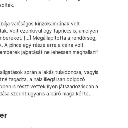
zolták.
bája valóságos kínzókamrának volt
ak. Volt ezenkívül egy fapriccs is, amelyen
mbereket. […] Megállapította a rendőrség,
. A pince egy része erre a célra volt
emberek jajgatását ne lehessen meghallani”
lgatások során a lakás tulajdonosa, vagyis
é tagadta, a nála illegálisan dolgozó
ben is részt vettek ilyen játszadozásban a
ása szerint ugyanis a báró maga kérte,
er