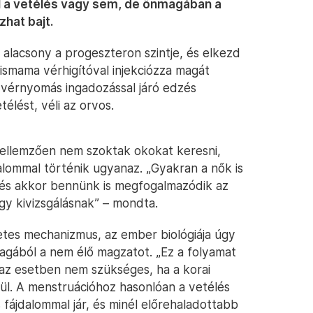
ul a vetélés vagy sem, de önmagában a
hat bajt.
alacsony a progeszteron szintje, és elkezd
kismama vérhigítóval injekciózza magát
y vérnyomás ingadozással járó edzés
élést, véli az orvos.
 jellemzően nem szoktak okokat keresni,
alommal történik ugyanaz. „Gyakran a nők is
 és akkor bennünk is megfogalmazódik az
gy kivizsgálásnak” – mondta.
etes mechanizmus, az ember biológiája úgy
 magából a nem élő magzatot. „Ez a folyamat
az esetben nem szükséges, ha a korai
rül. A menstruációhoz hasonlóan a vetélés
 fájdalommal jár, és minél előrehaladottabb