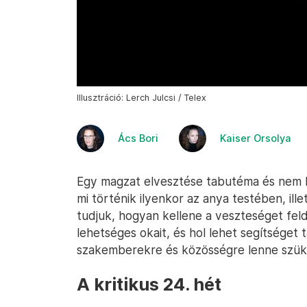
Illusztráció: Lerch Julcsi / Telex
Ács Bori
Kaiser Orsolya
Egy magzat elvesztése tabutéma és nem be
mi történik ilyenkor az anya testében, ill
tudjuk, hogyan kellene a veszteséget feld
lehetséges okait, és hol lehet segítséget 
szakemberekre és közösségre lenne szü
A kritikus 24. hét