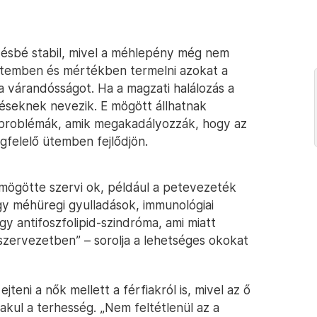
vésbé stabil, mivel a méhlepény még nem
n ütemben és mértékben termelni azokat a
a várandósságot. Ha a magzati halálozás a
éléseknek nevezik. E mögött állhatnak
 problémák, amik megakadályozzák, hogy az
felelő ütemben fejlődjön.
 mögötte szervi ok, például a petevezeték
gy méhüregi gyulladások, immunológiai
y antifoszfolipid-szindróma, ami miatt
szervezetben” – sorolja a lehetséges okokat
teni a nők mellett a férfiakról is, mivel az ő
lakul a terhesség. „Nem feltétlenül az a