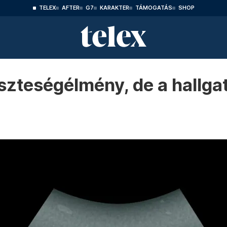
TELEX
AFTER
G7
KARAKTER
TÁMOGATÁS
SHOP
szteségélmény, de a hallga