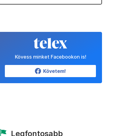
Kövess minket Facebookon is!
Követem!
Legfontosabb