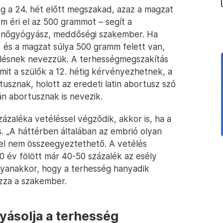
ég a 24. hét előtt megszakad, azaz a magzat
em éri el az 500 grammot – segít a
-nőgyógyász, meddőségi szakember. Ha
, és a magzat súlya 500 gramm felett van,
ülésnek nevezzük. A terhességmegszakítás
mit a szülők a 12. hétig kérvényezhetnek, a
usznak, holott az eredeti latin abortusz szó
tán abortusznak is nevezik.
ázaléka vetéléssel végződik, akkor is, ha a
. „A háttérben általában az embrió olyan
ttel nem összeegyeztethető. A vetélés
0 év fölött már 40-50 százalék az esély
gyanakkor, hogy a terhesség hanyadik
zza a szakember.
lyásolja a terhesség