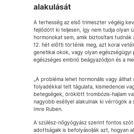
alakulását
A terhesség az első trimeszter végéig ke
fejlődött ki teljesen, így nem tudja olya
hormonokat sem, amik biztosítani tudnák 
12. hét előtti történik meg, azt korai vet
genetikai okok, vagy olyan egészségügyi
egészséges embrió beágyazódjon és a meg
„A probléma lehet hormonális vagy állhat
folyadékkal telt tágulata, kismedencei va
betegségek, öröklött trombózis-hajlam vag
nagyobb eséllyel alakulnak ki vérrögök a 
Imre Ruben.
A szülész-nőgyógyász szerint fontos szót ej
adottságaik is befolyásolják azt, hogyan a