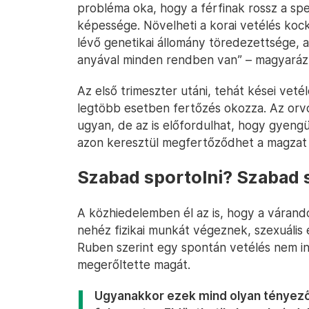
probléma oka, hogy a férfinak rossz a 
képessége. Növelheti a korai vetélés koc
lévő genetikai állomány töredezettsége,
anyával minden rendben van” – magyaráz
Az első trimeszter utáni, tehát kései vet
legtöbb esetben fertőzés okozza. Az orvo
ugyan, de az is előfordulhat, hogy gyengü
azon keresztül megfertőződhet a magzat 
Szabad sportolni? Szabad 
A közhiedelemben él az is, hogy a várand
nehéz fizikai munkát végeznek, szexuális 
Ruben szerint egy spontán vetélés nem i
megerőltette magát.
Ugyanakkor ezek mind olyan tényezők