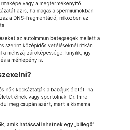
spermaképe vagy a megtermékenyítő
kázatát az is, ha magas a spermiumokban
 azaz a DNS-fragmentáció, miközben az
ta.
éléseket az autoimmun betegségek mellett a
s szerint középidős vetéléseknél ritkán
l a méhszáj záróképessége, kinyílik, így
és a méhlepény is.
szexelni?
ós nők kockáztatják a babájuk életét, ha
életet élnek vagy sportolnak. Dr. Imre
ndul meg csupán azért, mert a kismama
, amik hatással lehetnek egy „billegő”