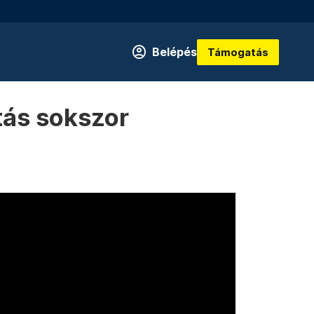
Belépés
Támogatás
tás sokszor