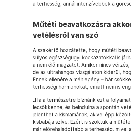
a terhesség, annál intenzívebbek a görcsö
Műtéti beavatkozásra akkor
vetélésről van szó
A szakértő hozzátette, hogy műtéti beav
súlyos egészségügyi kockázatokkal is já
a nem élő magzatot. Amikor nincs vérzés,
de az ultrahangos vizsgálaton kiderül, ho
Ennek ellenére a méhlepény – bár csökken
terhességi hormonokat, emiatt nem is eng
„Ha a természetre bíznánk ezt a folyama
lecsökkenne, és beindulna a spontán veté
jelenthet a kismamának, akivel épp közöl
kisbabája szíve. Ezért is szoktuk a műtétet
már előrehaladottabb a terhesség, mivel 