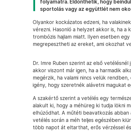
folyamatra. Eldönthetik, hogy beind
sportolás vagy az együttlét nem okoz
Olyankor kockázatos edzeni, ha valakinek 
vérezni. Hasonló a helyzet akkor is, ha a 
trombózis hajlam miatt. Ilyen esetben eg
megrepesztheti az ereket, ami okozhat vet
Dr. Imre Ruben szerint az első vetélésnél
akkor viszont már igen, ha a harmadik alk
megérzik, ha valami nincs velük rendben,
igény, hogy szeretnék alávetni magukat e
A szakértő szerint a vetélés egy termész
alakult ki, hogy a méhüreg ki tudja lökni
elhúzódhat. A műtéti beavatkozás abban 
vetélés során a méh teljes egészében kiü
több napot át eltarthat, erős vérzéssel és