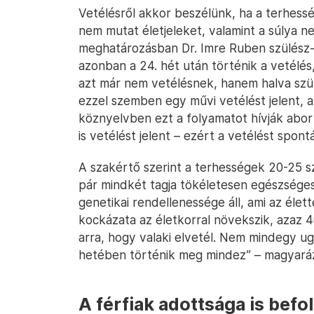
Vetélésről akkor beszélünk, ha a terhess
nem mutat életjeleket, valamint a súlya n
meghatározásban Dr. Imre Ruben szülész
azonban a 24. hét után történik a vetélés
azt már nem vetélésnek, hanem halva sz
ezzel szemben egy művi vetélést jelent, a
köznyelvben ezt a folyamatot hívják abort
is vetélést jelent – ezért a vetélést spon
A szakértő szerint a terhességek 20-25 sz
pár mindkét tagja tökéletesen egészséges
genetikai rendellenessége áll, ami az éle
kockázata az életkorral növekszik, azaz 4
arra, hogy valaki elvetél. Nem mindegy u
hetében történik meg mindez” – magyará
A férfiak adottsága is befo