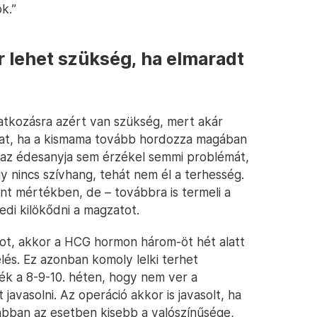
k.”
 lehet szükség, ha elmaradt
atkozásra azért van szükség, mert akár
rhat, ha a kismama tovább hordozza magában
 az édesanyja sem érzékel semmi problémát,
gy nincs szívhang, tehát nem él a terhesség.
t mértékben, de – továbbra is termeli a
edi kilökődni a magzatot.
tot, akkor a HCG hormon három-öt hét alatt
lés. Ez azonban komoly lelki terhet
ték a 8-9-10. héten, hogy nem ver a
 javasolni. Az operáció akkor is javasolt, ha
abban az esetben kisebb a valószínűsége,