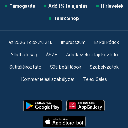
Támogatás
Adó 1% felajánlás
Hírlevelek
Telex Shop
© 2026 Telex.hu Zrt.
Impresszum
Etikai kódex
Átláthatóság
ÁSZF
Adatkezelési tájékoztató
Sütitájékoztató
Süti beállítások
Szabályzatok
Kommentelési szabályzat
Telex Sales