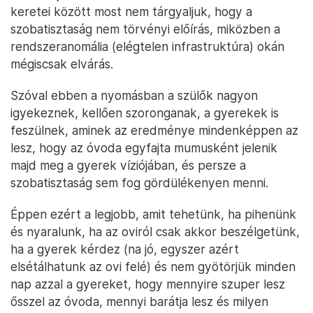
keretei között most nem tárgyaljuk, hogy a
szobatisztaság nem törvényi előírás, miközben a
rendszeranomália (elégtelen infrastruktúra) okán
mégiscsak elvárás.
Szóval ebben a nyomásban a szülők nagyon
igyekeznek, kellően szoronganak, a gyerekek is
feszülnek, aminek az eredménye mindenképpen az
lesz, hogy az óvoda egyfajta mumusként jelenik
majd meg a gyerek víziójában, és persze a
szobatisztaság sem fog gördülékenyen menni.
Éppen ezért a legjobb, amit tehetünk, ha pihenünk
és nyaralunk, ha az oviról csak akkor beszélgetünk,
ha a gyerek kérdez (na jó, egyszer azért
elsétálhatunk az ovi felé) és nem gyötörjük minden
nap azzal a gyereket, hogy mennyire szuper lesz
ősszel az óvoda, mennyi barátja lesz és milyen