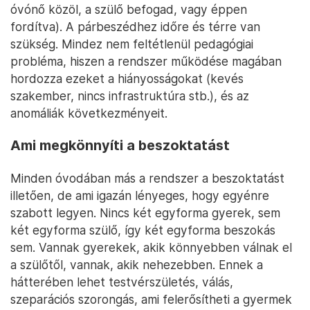
óvónő közöl, a szülő befogad, vagy éppen
fordítva). A párbeszédhez időre és térre van
szükség. Mindez nem feltétlenül pedagógiai
probléma, hiszen a rendszer működése magában
hordozza ezeket a hiányosságokat (kevés
szakember, nincs infrastruktúra stb.), és az
anomáliák következményeit.
Ami megkönnyíti a beszoktatást
Minden óvodában más a rendszer a beszoktatást
illetően, de ami igazán lényeges, hogy egyénre
szabott legyen. Nincs két egyforma gyerek, sem
két egyforma szülő, így két egyforma beszokás
sem. Vannak gyerekek, akik könnyebben válnak el
a szülőtől, vannak, akik nehezebben. Ennek a
hátterében lehet testvérszületés, válás,
szeparációs szorongás, ami felerősítheti a gyermek