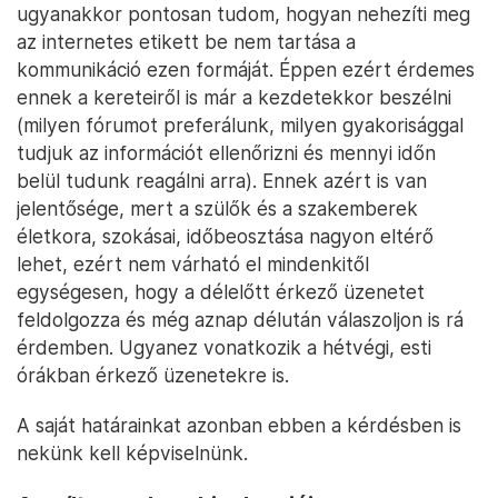
ugyanakkor pontosan tudom, hogyan nehezíti meg
az internetes etikett be nem tartása a
kommunikáció ezen formáját. Éppen ezért érdemes
ennek a kereteiről is már a kezdetekkor beszélni
(milyen fórumot preferálunk, milyen gyakorisággal
tudjuk az információt ellenőrizni és mennyi időn
belül tudunk reagálni arra). Ennek azért is van
jelentősége, mert a szülők és a szakemberek
életkora, szokásai, időbeosztása nagyon eltérő
lehet, ezért nem várható el mindenkitől
egységesen, hogy a délelőtt érkező üzenetet
feldolgozza és még aznap délután válaszoljon is rá
érdemben. Ugyanez vonatkozik a hétvégi, esti
órákban érkező üzenetekre is.
A saját határainkat azonban ebben a kérdésben is
nekünk kell képviselnünk.