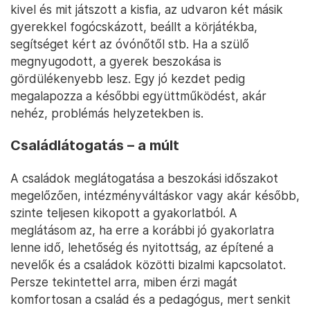
kivel és mit játszott a kisfia, az udvaron két másik
gyerekkel fogócskázott, beállt a körjátékba,
segítséget kért az óvónőtől stb. Ha a szülő
megnyugodott, a gyerek beszokása is
gördülékenyebb lesz. Egy jó kezdet pedig
megalapozza a későbbi együttműködést, akár
nehéz, problémás helyzetekben is.
Családlátogatás – a múlt
A családok meglátogatása a beszokási időszakot
megelőzően, intézményváltáskor vagy akár később,
szinte teljesen kikopott a gyakorlatból. A
meglátásom az, ha erre a korábbi jó gyakorlatra
lenne idő, lehetőség és nyitottság, az építené a
nevelők és a családok közötti bizalmi kapcsolatot.
Persze tekintettel arra, miben érzi magát
komfortosan a család és a pedagógus, mert senkit