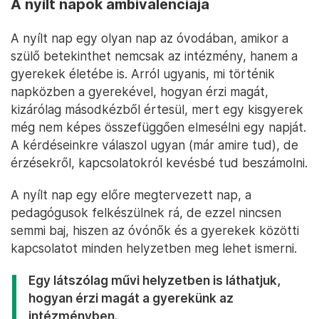
A nyílt napok ambivalenciája
A nyílt nap egy olyan nap az óvodában, amikor a
szülő betekinthet nemcsak az intézmény, hanem a
gyerekek életébe is. Arról ugyanis, mi történik
napközben a gyerekével, hogyan érzi magát,
kizárólag másodkézből értesül, mert egy kisgyerek
még nem képes összefüggően elmesélni egy napját.
A kérdéseinkre válaszol ugyan (már amire tud), de
érzésekről, kapcsolatokról kevésbé tud beszámolni.
A nyílt nap egy előre megtervezett nap, a
pedagógusok felkészülnek rá, de ezzel nincsen
semmi baj, hiszen az óvónők és a gyerekek közötti
kapcsolatot minden helyzetben meg lehet ismerni.
Egy látszólag művi helyzetben is láthatjuk,
hogyan érzi magát a gyerekünk az
intézményben.