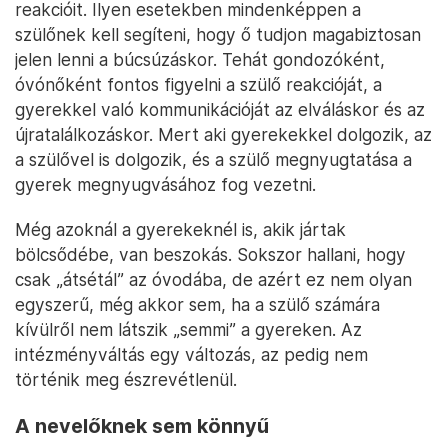
reakcióit. Ilyen esetekben mindenképpen a
szülőnek kell segíteni, hogy ő tudjon magabiztosan
jelen lenni a búcsúzáskor. Tehát gondozóként,
óvónőként fontos figyelni a szülő reakcióját, a
gyerekkel való kommunikációját az elváláskor és az
újratalálkozáskor. Mert aki gyerekekkel dolgozik, az
a szülővel is dolgozik, és a szülő megnyugtatása a
gyerek megnyugvásához fog vezetni.
Még azoknál a gyerekeknél is, akik jártak
bölcsődébe, van beszokás. Sokszor hallani, hogy
csak „átsétál” az óvodába, de azért ez nem olyan
egyszerű, még akkor sem, ha a szülő számára
kívülről nem látszik „semmi” a gyereken. Az
intézményváltás egy változás, az pedig nem
történik meg észrevétlenül.
A nevelőknek sem könnyű