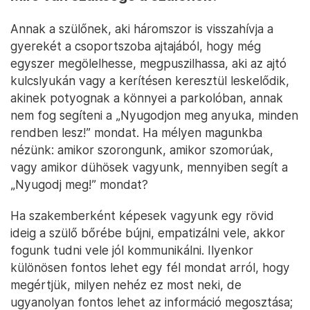
Annak a szülőnek, aki háromszor is visszahívja a
gyerekét a csoportszoba ajtajából, hogy még
egyszer megölelhesse, megpuszilhassa, aki az ajtó
kulcslyukán vagy a kerítésen keresztül leskelődik,
akinek potyognak a könnyei a parkolóban, annak
nem fog segíteni a „Nyugodjon meg anyuka, minden
rendben lesz!” mondat. Ha mélyen magunkba
nézünk: amikor szorongunk, amikor szomorúak,
vagy amikor dühösek vagyunk, mennyiben segít a
„Nyugodj meg!” mondat?
Ha szakemberként képesek vagyunk egy rövid
ideig a szülő bőrébe bújni, empatizálni vele, akkor
fogunk tudni vele jól kommunikálni. Ilyenkor
különösen fontos lehet egy fél mondat arról, hogy
megértjük, milyen nehéz ez most neki, de
ugyanolyan fontos lehet az információ megosztása;