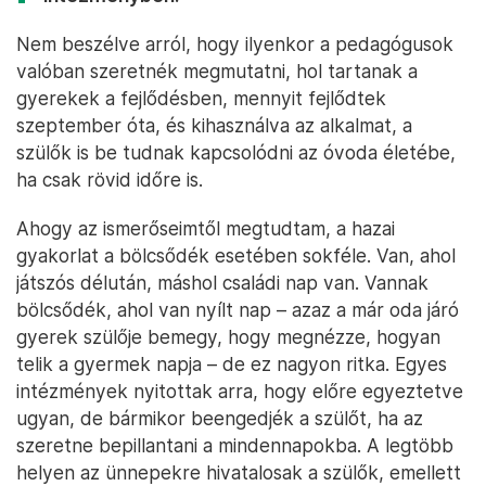
Nem beszélve arról, hogy ilyenkor a pedagógusok
valóban szeretnék megmutatni, hol tartanak a
gyerekek a fejlődésben, mennyit fejlődtek
szeptember óta, és kihasználva az alkalmat, a
szülők is be tudnak kapcsolódni az óvoda életébe,
ha csak rövid időre is.
Ahogy az ismerőseimtől megtudtam, a hazai
gyakorlat a bölcsődék esetében sokféle. Van, ahol
játszós délután, máshol családi nap van. Vannak
bölcsődék, ahol van nyílt nap – azaz a már oda járó
gyerek szülője bemegy, hogy megnézze, hogyan
telik a gyermek napja – de ez nagyon ritka. Egyes
intézmények nyitottak arra, hogy előre egyeztetve
ugyan, de bármikor beengedjék a szülőt, ha az
szeretne bepillantani a mindennapokba. A legtöbb
helyen az ünnepekre hivatalosak a szülők, emellett