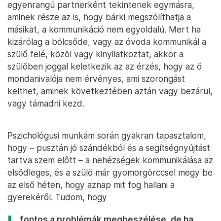
egyenrangú partnerként tekintenek egymásra,
aminek része az is, hogy bárki megszólíthatja a
másikat, a kommunikáció nem egyoldalú. Mert ha
kizárólag a bölcsőde, vagy az óvoda kommunikál a
szülő felé, közöl vagy kinyilatkoztat, akkor a
szülőben joggal keletkezik az az érzés, hogy az ő
mondanivalója nem érvényes, ami szorongást
kelthet, aminek következtében aztán vagy bezárul,
vagy támadni kezd.
Pszichológusi munkám során gyakran tapasztalom,
hogy – pusztán jó szándékból és a segítségnyújtást
tartva szem előtt – a nehézségek kommunikálása az
elsődleges, és a szülő már gyomorgörccsel megy be
az első héten, hogy aznap mit fog hallani a
gyerekéről. Tudom, hogy
fontos a problémák megbeszélése, de ha