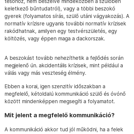
tesóhoz, nem beszélve mindeközben a szülőben
keletkező bűntudatról), vagy a többi beszokó
gyerek (folyamatos sírás, szülő utáni vágyakozás). A
normatív krízisre ugyanis további normatív krízisek
rakódhatnak, amilyen egy testvérszületés, egy
költözés, vagy éppen maga a dackorszak.
A beszokást tovább nehezíthetik a fejlődés során
megjelenő ún. akcidentális krízisek, mint például a
válás vagy más veszteség élmény.
Ebben a korai, igen szenzitív időszakban a
megfelelő, kétoldalú kommunikáció szülő és óvónő
között mindenképpen megsegíti a folyamatot.
Mit jelent a megfelelő kommunikáció?
A kommunikáció akkor tud jól működni, ha a felek