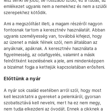
lesz senki se jobb, se rosszabb szülő, ez a tudás, az
emlékezet ugyanis nem a nemekhez és nem a szülői
szerepekhez kötődik.
Ami a megszólítást illeti, a magam részéről nagyon
fontosnak tartom a keresztnév használatát. Abban
ugyanis személyesség van, továbbá kifejezi, hogy
az üzenet a másik félnek szól, nem általában az
anyáknak, apáknak. A keresztnév használata a
figyelmesség, az odafigyelés, valamint a másik
felnőttként kezelésének a jele, ami mindenképpen
a bizalmat fogja a kettejük kapcsolatában erősíteni.
Előttünk a nyár
A nyár sok család esetében arról szól, hogy most
kell leszoktatni a gyereket a pelenkáról, gyorsan
szobatisztává kell nevelni, mert ha ez nem megy,
nem tudja elkezdeni az óvodát. Ennek a cikknek a