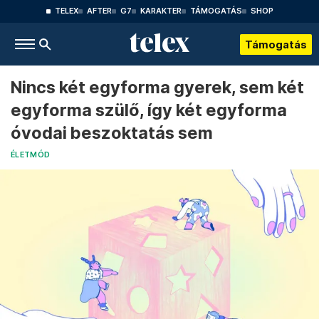
TELEX
AFTER
G7
KARAKTER
TÁMOGATÁS
SHOP
Támogatás
Nincs két egyforma gyerek, sem két
egyforma szülő, így két egyforma
óvodai beszoktatás sem
ÉLETMÓD