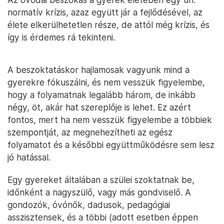
normatív krízis, azaz együtt jár a fejlődésével, az
élete elkerülhetetlen része, de attól még krízis, és
így is érdemes rá tekinteni.
A beszoktatáskor hajlamosak vagyunk mind a
gyerekre fókuszálni, és nem vesszük figyelembe,
hogy a folyamatnak legalább három, de inkább
négy, öt, akár hat szereplője is lehet. Ez azért
fontos, mert ha nem vesszük figyelembe a többiek
szempontját, az megnehezítheti az egész
folyamatot és a későbbi együttműködésre sem lesz
jó hatással.
Egy gyereket általában a szülei szoktatnak be,
időnként a nagyszülő, vagy más gondviselő. A
gondozók, óvónők, dadusok, pedagógiai
asszisztensek, és a többi (adott esetben éppen