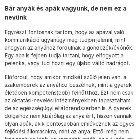
Bár anyák és apák vagyunk, de nem ez a
nevünk
Egyrészt fontosnak tartom, hogy az apával való
kommunikáció ugyanúgy meg tudjon jelenni, mint
ahogyan az anyához fordulnak a gondozók/óvónők.
Egy apa is fejben tudja tartani, hogy elfogyott a
pelenka, vagy tud hozni egy újabb váltó nadrágot.
Előfordul, hogy amikor mindkét szülő jelen van, a
szakemberek az anyához beszélnek, mint a gyerek
életében kompetens(ebb) felnőtthöz. Ezt nem csak
az oktatási-nevelési intézményekben tapasztaltam,
de az egészségügyi ellátórendszerben is. A gyerek
dolgaihoz nem kizárólag az anya ért, hiszen vannak
olyan apák, akik pontosabban emlékeznek az egyes
fejlődési állomásokra, mint az anya. Ettől még nem