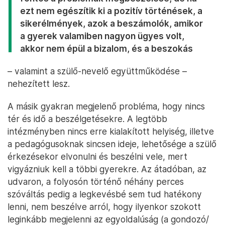
ezt nem egészítik ki a pozitív történések, a
sikerélmények, azok a beszámolók, amikor
a gyerek valamiben nagyon ügyes volt,
akkor nem épül a bizalom, és a beszokás
– valamint a szülő-nevelő együttműködése –
nehezített lesz.
A másik gyakran megjelenő probléma, hogy nincs
tér és idő a beszélgetésekre. A legtöbb
intézményben nincs erre kialakított helyiség, illetve
a pedagógusoknak sincsen ideje, lehetősége a szülő
érkezésekor elvonulni és beszélni vele, mert
vigyázniuk kell a többi gyerekre. Az átadóban, az
udvaron, a folyosón történő néhány perces
szóváltás pedig a legkevésbé sem tud hatékony
lenni, nem beszélve arról, hogy ilyenkor szokott
leginkább megjelenni az egyoldalúság (a gondozó/