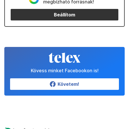
megbízható forrásnak!
Beállítom
Kövess minket Facebookon is!
Követem!