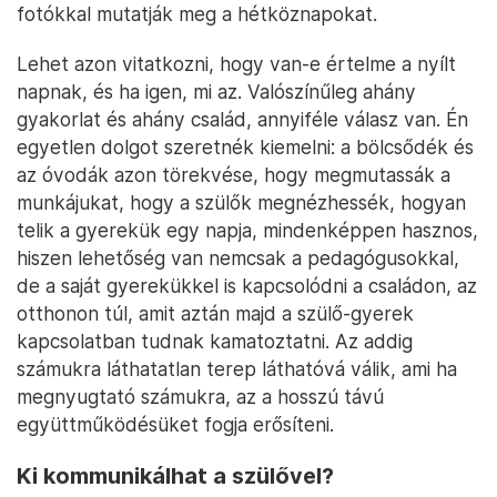
fotókkal mutatják meg a hétköznapokat.
Lehet azon vitatkozni, hogy van-e értelme a nyílt
napnak, és ha igen, mi az. Valószínűleg ahány
gyakorlat és ahány család, annyiféle válasz van. Én
egyetlen dolgot szeretnék kiemelni: a bölcsődék és
az óvodák azon törekvése, hogy megmutassák a
munkájukat, hogy a szülők megnézhessék, hogyan
telik a gyerekük egy napja, mindenképpen hasznos,
hiszen lehetőség van nemcsak a pedagógusokkal,
de a saját gyerekükkel is kapcsolódni a családon, az
otthonon túl, amit aztán majd a szülő-gyerek
kapcsolatban tudnak kamatoztatni. Az addig
számukra láthatatlan terep láthatóvá válik, ami ha
megnyugtató számukra, az a hosszú távú
együttműködésüket fogja erősíteni.
Ki kommunikálhat a szülővel?