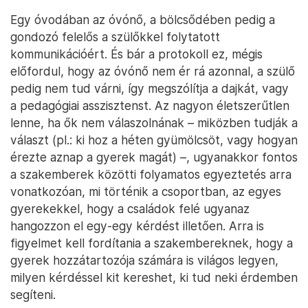
Egy óvodában az óvónő, a bölcsődében pedig a
gondozó felelős a szülőkkel folytatott
kommunikációért. És bár a protokoll ez, mégis
előfordul, hogy az óvónő nem ér rá azonnal, a szülő
pedig nem tud várni, így megszólítja a dajkát, vagy
a pedagógiai asszisztenst. Az nagyon életszerűtlen
lenne, ha ők nem válaszolnának – miközben tudják a
választ (pl.: ki hoz a héten gyümölcsöt, vagy hogyan
érezte aznap a gyerek magát) –, ugyanakkor fontos
a szakemberek közötti folyamatos egyeztetés arra
vonatkozóan, mi történik a csoportban, az egyes
gyerekekkel, hogy a családok felé ugyanaz
hangozzon el egy-egy kérdést illetően. Arra is
figyelmet kell fordítania a szakembereknek, hogy a
gyerek hozzátartozója számára is világos legyen,
milyen kérdéssel kit kereshet, ki tud neki érdemben
segíteni.