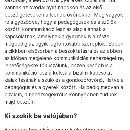
kezdődik, a leendő ovis gyerekek szülei már túl
vannak az óvodai nyílt napokon és az első
beszélgetéseken a leendő óvónőkkel. Meg vagyok
róla győződve, hogy a pedagógusok és a szülők
közötti kommunikáció lesz az alapja annak a
kapcsolatnak, amelynek a gyermek is a része,
mégpedig az egyik legfontosabb szereplője. Ebben
a cikkben elsősorban a beszoktatásra és az ebben
az időben megjelenő kommunikációs nehézségekre,
lehetőségekre fókuszálunk, hiszen később is a
kommunikáció lesz a kulcsa a bizalmi kapcsolat
kialakításának a szülő és a gondozó/óvónő, illetve a
pedagógus és a gyerek között. Ha pedig megvan a
bizalom, a nehézségekről is könnyebben tudunk
majd beszélni.
Ki szokik be valójában?
Az óvodai beszokás a gyerek életében egy ún.