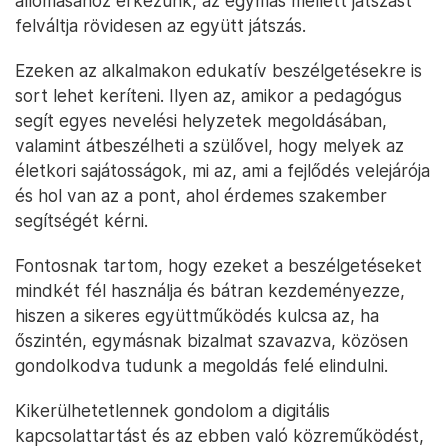
állomásához érkezünk, az egymás mellett játszást
felváltja rövidesen az együtt játszás.
Ezeken az alkalmakon edukatív beszélgetésekre is
sort lehet keríteni. Ilyen az, amikor a pedagógus
segít egyes nevelési helyzetek megoldásában,
valamint átbeszélheti a szülővel, hogy melyek az
életkori sajátosságok, mi az, ami a fejlődés velejárója
és hol van az a pont, ahol érdemes szakember
segítségét kérni.
Fontosnak tartom, hogy ezeket a beszélgetéseket
mindkét fél használja és bátran kezdeményezze,
hiszen a sikeres együttműködés kulcsa az, ha
őszintén, egymásnak bizalmat szavazva, közösen
gondolkodva tudunk a megoldás felé elindulni.
Kikerülhetetlennek gondolom a digitális
kapcsolattartást és az ebben való közreműködést,