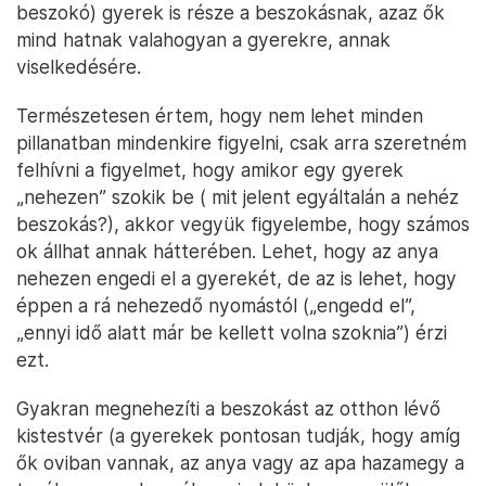
beszokó) gyerek is része a beszokásnak, azaz ők
mind hatnak valahogyan a gyerekre, annak
viselkedésére.
Természetesen értem, hogy nem lehet minden
pillanatban mindenkire figyelni, csak arra szeretném
felhívni a figyelmet, hogy amikor egy gyerek
„nehezen” szokik be ( mit jelent egyáltalán a nehéz
beszokás?), akkor vegyük figyelembe, hogy számos
ok állhat annak hátterében. Lehet, hogy az anya
nehezen engedi el a gyerekét, de az is lehet, hogy
éppen a rá nehezedő nyomástól („engedd el”,
„ennyi idő alatt már be kellett volna szoknia”) érzi
ezt.
Gyakran megnehezíti a beszokást az otthon lévő
kistestvér (a gyerekek pontosan tudják, hogy amíg
ők oviban vannak, az anya vagy az apa hazamegy a