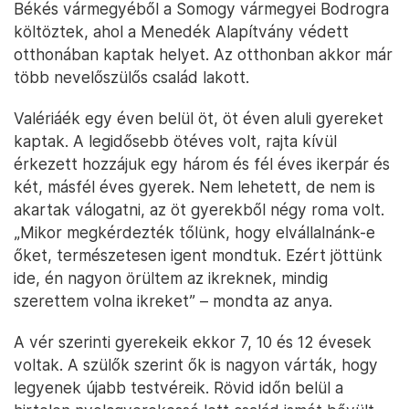
Békés vármegyéből a Somogy vármegyei Bodrogra
költöztek, ahol a Menedék Alapítvány védett
otthonában kaptak helyet. Az otthonban akkor már
több nevelőszülős család lakott.
Valériáék egy éven belül öt, öt éven aluli gyereket
kaptak. A legidősebb ötéves volt, rajta kívül
érkezett hozzájuk egy három és fél éves ikerpár és
két, másfél éves gyerek. Nem lehetett, de nem is
akartak válogatni, az öt gyerekből négy roma volt.
„Mikor megkérdezték tőlünk, hogy elvállalnánk-e
őket, természetesen igent mondtuk. Ezért jöttünk
ide, én nagyon örültem az ikreknek, mindig
szerettem volna ikreket” – mondta az anya.
A vér szerinti gyerekeik ekkor 7, 10 és 12 évesek
voltak. A szülők szerint ők is nagyon várták, hogy
legyenek újabb testvéreik. Rövid időn belül a