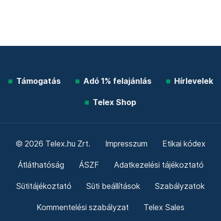
Támogatás
Adó 1% felajánlás
Hírlevelek
Telex Shop
© 2026 Telex.hu Zrt.
Impresszum
Etikai kódex
Átláthatóság
ÁSZF
Adatkezelési tájékoztató
Sütitájékoztató
Süti beállítások
Szabályzatok
Kommentelési szabályzat
Telex Sales