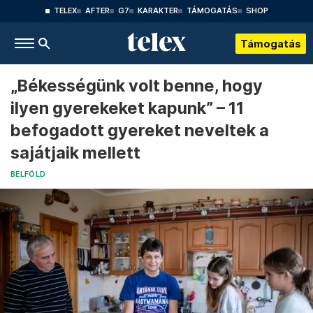
TELEX
AFTER
G7
KARAKTER
TÁMOGATÁS
SHOP
Támogatás
„Békességünk volt benne, hogy
ilyen gyerekeket kapunk” – 11
befogadott gyereket neveltek a
sajátjaik mellett
BELFÖLD