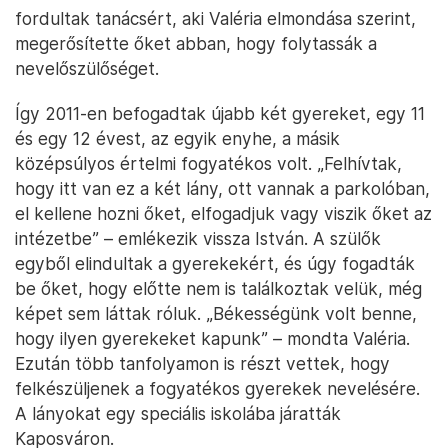
fordultak tanácsért, aki Valéria elmondása szerint,
megerősítette őket abban, hogy folytassák a
nevelőszülőséget.
Így 2011-en befogadtak újabb két gyereket, egy 11
és egy 12 évest, az egyik enyhe, a másik
középsúlyos értelmi fogyatékos volt. „Felhívtak,
hogy itt van ez a két lány, ott vannak a parkolóban,
el kellene hozni őket, elfogadjuk vagy viszik őket az
intézetbe” – emlékezik vissza István. A szülők
egyből elindultak a gyerekekért, és úgy fogadták
be őket, hogy előtte nem is találkoztak velük, még
képet sem láttak róluk. „Békességünk volt benne,
hogy ilyen gyerekeket kapunk” – mondta Valéria.
Ezután több tanfolyamon is részt vettek, hogy
felkészüljenek a fogyatékos gyerekek nevelésére.
A lányokat egy speciális iskolába járatták
Kaposváron.