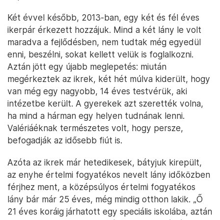
Két évvel később, 2013-ban, egy két és fél éves
ikerpár érkezett hozzájuk. Mind a két lány le volt
maradva a fejlődésben, nem tudtak még egyedül
enni, beszélni, sokat kellett velük is foglalkozni.
Aztán jött egy újabb meglepetés: miután
megérkeztek az ikrek, két hét múlva kiderült, hogy
van még egy nagyobb, 14 éves testvérük, aki
intézetbe került. A gyerekek azt szerették volna,
ha mind a hárman egy helyen tudnának lenni.
Valériáéknak természetes volt, hogy persze,
befogadják az idősebb fiút is.
Azóta az ikrek már hetedikesek, bátyjuk kirepült,
az enyhe értelmi fogyatékos nevelt lány időközben
férjhez ment, a középsúlyos értelmi fogyatékos
lány bár már 25 éves, még mindig otthon lakik. „Ő
21 éves koráig járhatott egy speciális iskolába, aztán