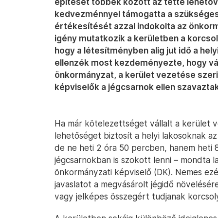
építését többek között az tette lehető
kedvezménnyel támogatta a szükséges t
értékesítését azzal indokolta az önkor
igény mutatkozik a kerületben a korcsoly
hogy a létesítményben alig jut idő a h
ellenzék most kezdeményezte, hogy vás
önkormányzat, a kerület vezetése szerin
képviselők a jégcsarnok ellen szavaztak
Ha már kötelezettséget vállalt a kerület 
lehetőséget biztosít a helyi lakosoknak az
de ne heti 2 óra 50 percben, hanem heti 8
jégcsarnokban is szokott lenni – mondta 
önkormányzati képviselő (DK). Nemes ezér
javaslatot a megvásárolt jégidő növelésér
vagy jelképes összegért tudjanak korcsol