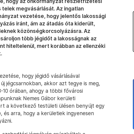
vé, hogy az önkormányzat részletfizetési
elek megvásárlását. Az ingatlan
mányzat vezetése, hogy jelentős lakossági
ázás iránt, ám az átadás óta kiderült,
elyieknek közönségkorcsolyázásra. Az
ároljon több jégidőt a lakosságnak az
t hiteltelenül, mert korábban az ellenzéki
.
vezetése, hogy jégidő vásárlásával
 új jégcsarnokban, akkor azt tegye is meg,
-10 órában, ahogy a többi fővárosi
lapunknak Nemes Gábor kerületi
t a következő testületi ülésen benyújt egy
e, és arra, hogy a kerületiek ingyenesen
yázni.