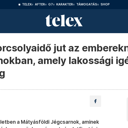
TELEX
AFTER
G7
KARAKTER
TÁMOGATÁS
SHOP
korcsolyaidő jut az emberek
nokban, amely lakossági ig
eg
ületben a Mátyásföldi Jégcsarnok, aminek