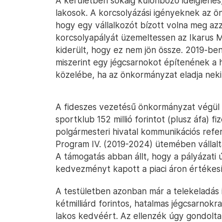
A kerületben sokáig különböző ideiglenes,
lakosok. A korcsolyázási igényeknek az ö
hogy egy vállalkozót bízott volna meg azz
korcsolyapályát üzemeltessen az Ikarus 
kiderült, hogy ez nem jön össze. 2019-be
miszerint egy jégcsarnokot építenének a h
közelébe, ha az önkormányzat eladja nekik
A fideszes vezetésű önkormányzat végül p
sportklub 152 millió forintot (plusz áfa) f
polgármesteri hivatal kommunikációs refer
Program IV. (2019-2024) ütemében vállalt
A támogatás abban állt, hogy a pályázati ú
kedvezményt kapott a piaci áron értékesít
A testületben azonban már a telekeladás 
kétmilliárd forintos, hatalmas jégcsarnokr
lakos kedvéért. Az ellenzék úgy gondolta,