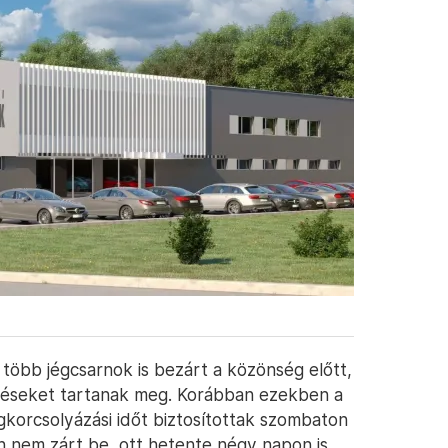
több jégcsarnok is bezárt a közönség előtt,
zéseket tartanak meg. Korábban ezekben a
korcsolyázási időt biztosítottak szombaton
 nem zárt be, ott hetente négy napon is