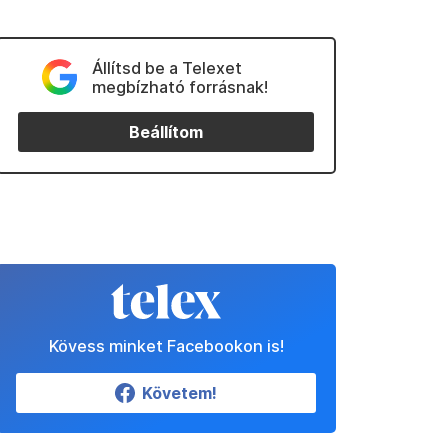
Állítsd be a Telexet
megbízható forrásnak!
Beállítom
Kövess minket Facebookon is!
Követem!