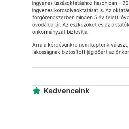
ingyenes úszásoktatáshoz hasonlóan – 2022
ingyenes korcsolyaoktatását is. Az oktat
forgórendszerben minden 5 év feletti óvod
óvodáiba jár. Az eszközöket és az oktatóka
önkormányzat biztosítja.
Arra a kérdésünkre nem kaptunk választ, 
lakosságnak biztosított jégidőért az önko
Kedvenceink