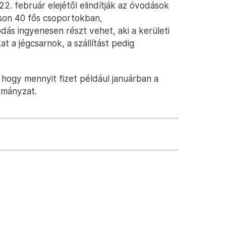
. február elejétől elindítják az óvodások
áson 40 fős csoportokban,
ás ingyenesen részt vehet, aki a kerületi
t a jégcsarnok, a szállítást pedig
hogy mennyit fizet például januárban a
rmányzat.