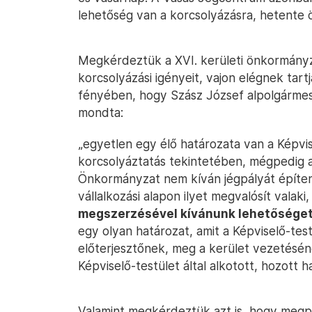
lehetőség van a korcsolyázásra, hetente 
Megkérdeztük a XVI. kerületi önkormányz
korcsolyázási igényeit, vajon elégnek tart
fényében, hogy Szász József alpolgármest
mondta:
„egyetlen egy élő határozata van a Képvis
korcsolyáztatás tekintetében, mégpedig a
Önkormányzat nem kíván jégpályát építe
vállalkozási alapon ilyet megvalósít valaki
megszerzésével kívánunk lehetőséget 
egy olyan határozat, amit a Képviselő-tes
előterjesztőnek, meg a kerület vezetésé
Képviselő-testület által alkotott, hozott 
Valamint megkérdeztük azt is, hogy megpr