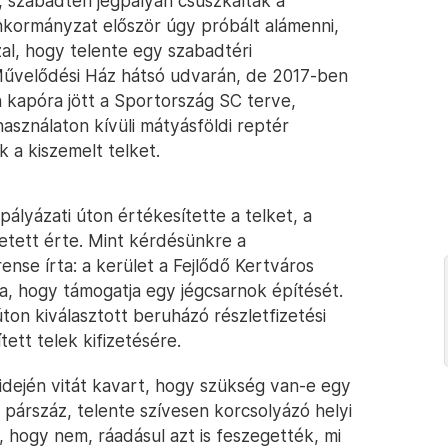
 szabadtéri jégpályán csúszkáltak a
nkormányzat először úgy próbált alámenni,
al, hogy telente egy szabadtéri
Művelődési Ház hátsó udvarán, de 2017-ben
n kapóra jött a Sportország SC terve,
asználaton kívüli mátyásföldi reptér
 a kiszemelt telket.
ályázati úton értékesítette a telket, a
izetett érte. Mint kérdésünkre a
ense írta: a kerület a Fejlődő Kertváros
a, hogy támogatja egy jégcsarnok építését.
ton kiválasztott beruházó részletfizetési
ett telek kifizetésére.
idején vitát kavart, hogy szükség van-e egy
a párszáz, telente szívesen korcsolyázó helyi
 hogy nem, ráadásul azt is feszegették, mi