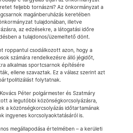
eretet feljebb tornászni? Az önkormányzat a
 Jégcsarnok magánberuházás keretében
nkormányzat tulajdonában, illetve
zásra, az edzésekre, a látogatási időre
rdésben a tulajdonos/üzemeltető dönt.
nt roppantul csodálkozott azon, hogy a
kosok számára rendelkezésre álló jégidőt,
kra alkalmas sportcsarnok építésére
, ellene szavaztak. Ez a válasz szerint azt
ártpolitizálást folytatnak.
 Kovács Péter polgármester és Szatmáry
atott a legutóbbi közönségkorcsolyázásra,
ek a közönségkorcsolyázás időtartamának
k ingyenes korcsolyaoktatásáról is.
nos megállapodása értelmében – a kerületi