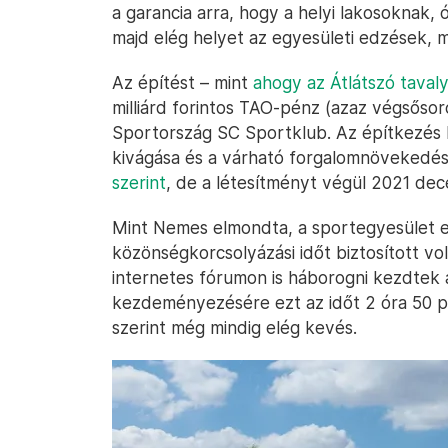
a garancia arra, hogy a helyi lakosoknak,
majd elég helyet az egyesületi edzések, 
Az építést – mint
ahogy az Átlátszó taval
milliárd forintos TAO-pénz (azaz végsőso
Sportország SC Sportklub. Az építkezés 
kivágása és a várható forgalomnövekedés m
szerint
, de a létesítményt végül 2021 de
Mint Nemes elmondta, a sportegyesület el
közönségkorcsolyázási időt biztosított v
internetes fórumon is háborogni kezdtek
kezdeményezésére ezt az időt 2 óra 50 pe
szerint még mindig elég kevés.