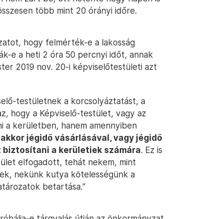
összesen több mint 20 órányi időre.
atot, hogy felmérték-e a lakosság
ják-e a heti 2 óra 50 percnyi időt, annak
er 2019 nov. 20-i képviselőtestületi azt
elő-testületnek a korcsolyáztatást, a
z, hogy a Képviselő-testület, vagy az
ni a kerületben, hanem amennyiben
,
akkor jégidő vásárlásával, vagy jégidő
biztosítani a kerületiek számára
. Ez is
tület elfogadott, tehát nekem, mint
nek, nekünk kutya kötelességünk a
határozatok betartása.”
óbálja-e tárgyalás útján az önkormányzat