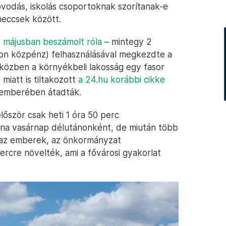
 óvodás, iskolás csoportoknak szorítanak-e
meccsek között.
y májusban beszámolt róla
– mintegy 2
ron közpénz) felhasználásával megkezdte a
közben a környékbeli lakosság egy fasor
iatt is tiltakozott
a 24.hu korábbi cikke
cemberében átadták.
őször csak heti 1 óra 50 perc
olna vasárnap délutánonként, de miután több
 az emberek, az önkormányzat
rcre növelték, ami a fővárosi gyakorlat