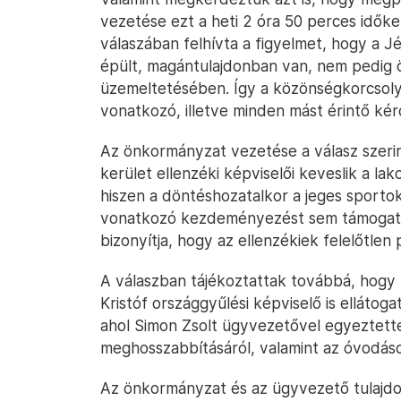
vezetése ezt a heti 2 óra 50 perces idők
válaszában felhívta a figyelmet, hogy a
épült, magántulajdonban van, nem pedig ö
üzemeltetésében. Így a közönségkorcsolyá
vonatkozó, illetve minden mást érintő ké
Az önkormányzat vezetése a válasz szeri
kerület ellenzéki képviselői keveslik a la
hiszen a döntéshozatalkor a jeges sporto
vonatkozó kezdeményezést sem támogatták
bizonyítja, hogy az ellenzékiek felelőtlen p
A válaszban tájékoztattak továbbá, hogy
Kristóf országgyűlési képviselő is ellátog
ahol Simon Zsolt ügyvezetővel egyeztett
meghosszabbításáról, valamint az óvodáso
Az önkormányzat és az ügyvezető tulajdo