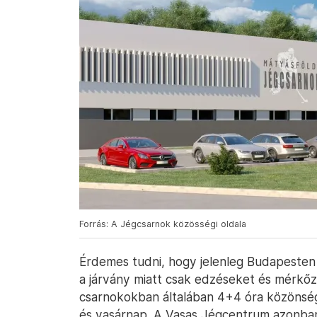
Forrás: A Jégcsarnok közösségi oldala
Érdemes tudni, hogy jelenleg Budapesten 
a járvány miatt csak edzéseket és mérkő
csarnokokban általában 4+4 óra közönség
és vasárnap. A Vasas Jégcentrum azonban