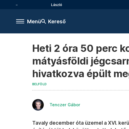
László
Menü
Kereső
Heti 2 óra 50 perc 
mátyásföldi jégcsar
hivatkozva épült m
BELFÖLD
Tenczer Gábor
Tavaly december óta üzemel a XVI. ker