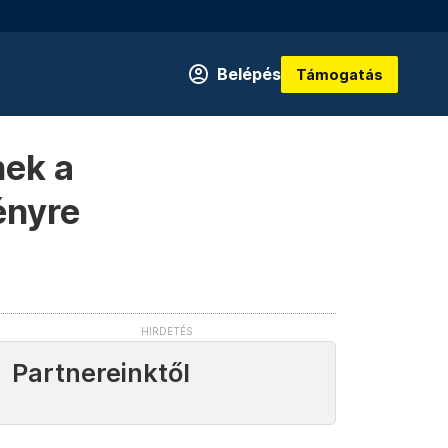
Belépés
Támogatás
nek a
ényre
Partnereinktől