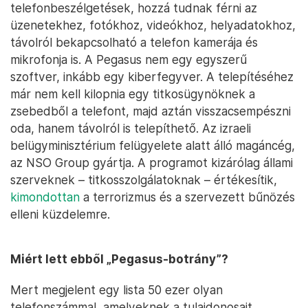
telefonbeszélgetések, hozzá tudnak férni az
üzenetekhez, fotókhoz, videókhoz, helyadatokhoz,
távolról bekapcsolható a telefon kamerája és
mikrofonja is. A Pegasus nem egy egyszerű
szoftver, inkább egy kiberfegyver. A telepítéséhez
már nem kell kilopnia egy titkosügynöknek a
zsebedből a telefont, majd aztán visszacsempészni
oda, hanem távolról is telepíthető. Az izraeli
belügyminisztérium felügyelete alatt álló magáncég,
az NSO Group gyártja. A programot kizárólag állami
szerveknek – titkosszolgálatoknak – értékesítik,
kimondottan
a terrorizmus és a szervezett bűnözés
elleni küzdelemre.
Miért lett ebből „Pegasus-botrány”?
Mert megjelent egy lista 50 ezer olyan
telefonszámmal, amelyeknek a tulajdonosait