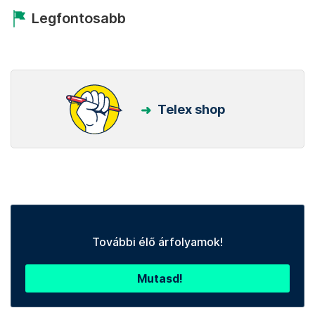
Legfontosabb
Telex shop
További élő árfolyamok!
Mutasd!