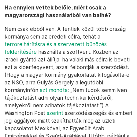
Ha ennyien vettek belőle, miért csak a
magyarországi használatból van balhé?
Nem csak ebből van. A fentiek közül több ország
kormánya sem az eredeti célra, tehát a
terrorelhárításra és a szervezett bűnözés
felderítésére
használta a szoftvert. Közben az
izraeli gyártó azt állítja: ha valaki más célra is beveti
ezt a kiberfegyvert, azzal felbontják a szerződést.
(Hogy a magyar kormány gyakorlatát kifogásolta-e
az NSO, arra Gulyás Gergely a legutóbbi
kormányinfón
azt mondta
: „Nem tudok semmilyen
tájékoztatást adni olyan technikai kérdésről,
amelyekről nem adhatok tájékoztatást.”) A
Washington Post
szerint
szerződésszegés és emberi
jogi aggályok miatt szakíthatták meg az üzleti
kapcsolatot Mexikóval, az Egyesült Arab
Emírségekkel és Szaúd-Arábiával. Utóbbi például a