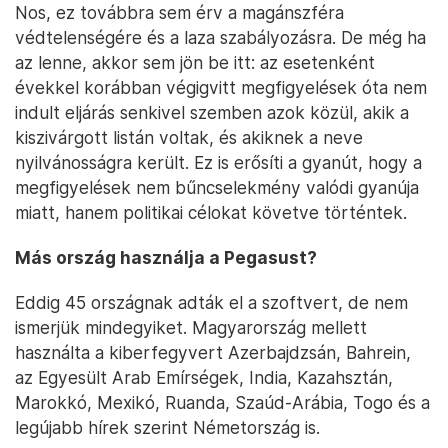
Nos, ez továbbra sem érv a magánszféra
védtelenségére és a laza szabályozásra. De még ha
az lenne, akkor sem jön be itt: az esetenként
évekkel korábban végigvitt megfigyelések óta nem
indult eljárás senkivel szemben azok közül, akik a
kiszivárgott listán voltak, és akiknek a neve
nyilvánosságra került. Ez is erősíti a gyanút, hogy a
megfigyelések nem bűncselekmény valódi gyanúja
miatt, hanem politikai célokat követve történtek.
Más ország használja a Pegasust?
Eddig 45 országnak adták el a szoftvert, de nem
ismerjük mindegyiket. Magyarország mellett
használta a kiberfegyvert Azerbajdzsán, Bahrein,
az Egyesült Arab Emírségek, India, Kazahsztán,
Marokkó, Mexikó, Ruanda, Szaúd-Arábia, Togo és a
legújabb hírek szerint Németország is.