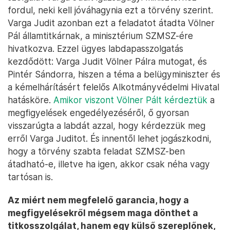
fordul, neki kell jóváhagynia ezt a törvény szerint.
Varga Judit azonban ezt a feladatot átadta Völner
Pál államtitkárnak, a minisztérium SZMSZ-ére
hivatkozva. Ezzel ügyes labdapasszolgatás
kezdődött: Varga Judit Völner Pálra mutogat, és
Pintér Sándorra, hiszen a téma a belügyminiszter és
a kémelhárításért felelős Alkotmányvédelmi Hivatal
hatásköre.
Amikor viszont Völner Pált kérdeztük
a
megfigyelések engedélyezéséről, ő gyorsan
visszarúgta a labdát azzal, hogy kérdezzük meg
erről Varga Juditot. És innentől lehet jogászkodni,
hogy a törvény szabta feladat SZMSZ-ben
átadható-e, illetve ha igen, akkor csak néha vagy
tartósan is.
Az miért nem megfelelő garancia, hogy a
megfigyelésekről mégsem maga dönthet a
titkosszolgálat, hanem egy külső szereplőnek,