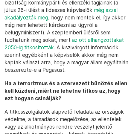
bizottság kormánypárti és ellenzéki tagjainak (a
július 26-i ülést a fideszes képviselők
még azzal
akadályozták meg
, hogy nem mentek el, így akkor
még nem lehetett kérdezni az ügyről a
belügyminiszert). A szeptemberi ülésről sem
tudhatunk meg sokat, mert
az ott elhangzottakat
2050-ig titkosították
. A kiszivárgott információk
szerint egyébként a képviselők akkor még nem
kaptak választ arra, hogy a magyar állam egyáltalán
beszerezte-e a Pegasust.
Ha a terrorizmus és a szervezett bűnözés ellen
kell küzdeni, miért ne lehetne titkos az, hogy
ezt hogyan csinálják?
A titkosszolgálatok alapvető feladata az országok
védelme, a támadások megelőzése, az ellenfelek
vagy az alkotmányos rendre veszélyt jelentő