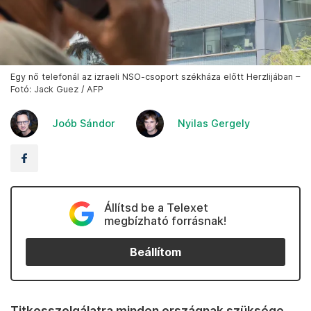
Egy nő telefonál az izraeli NSO-csoport székháza előtt Herzlijában –
Fotó: Jack Guez / AFP
Joób Sándor
Nyilas Gergely
Állítsd be a Telexet
megbízható forrásnak!
Beállítom
Titkosszolgálatra minden országnak szüksége