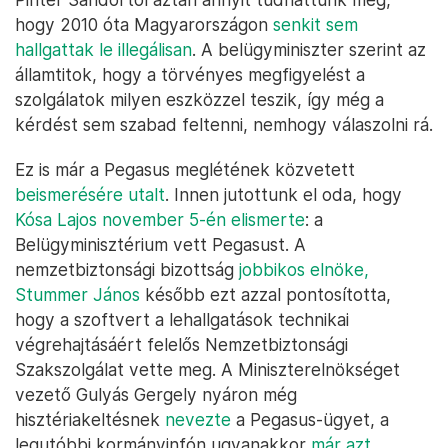
hogy 2010 óta Magyarországon
senkit sem
hallgattak le illegálisan
. A belügyminiszter szerint az
államtitok, hogy a törvényes megfigyelést a
szolgálatok milyen eszközzel teszik, így még a
kérdést sem szabad feltenni, nemhogy válaszolni rá.
Ez is már a Pegasus meglétének közvetett
beismerésére utalt
. Innen jutottunk el oda, hogy
Kósa Lajos november 5-én elismerte
: a
Belügyminisztérium vett Pegasust. A
nemzetbiztonsági bizottság
jobbikos elnöke,
Stummer János
később ezt azzal pontosította,
hogy a szoftvert a lehallgatások technikai
végrehajtásáért felelős Nemzetbiztonsági
Szakszolgálat vette meg. A Miniszterelnökséget
vezető Gulyás Gergely nyáron még
hisztériakeltésnek
nevezte
a Pegasus-ügyet, a
legutóbbi kormányinfón ugyanakkor
már azt