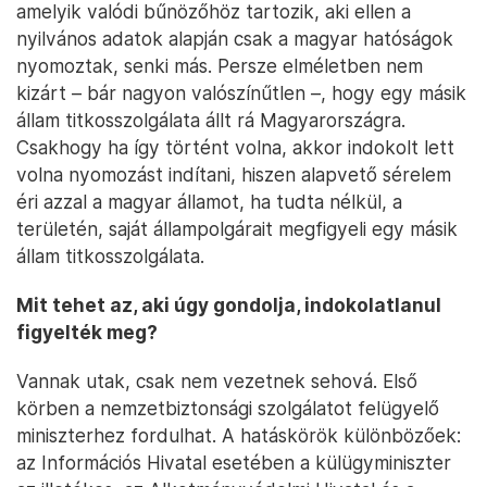
amelyik valódi bűnözőhöz tartozik, aki ellen a
nyilvános adatok alapján csak a magyar hatóságok
nyomoztak, senki más. Persze elméletben nem
kizárt – bár nagyon valószínűtlen –, hogy egy másik
állam titkosszolgálata állt rá Magyarországra.
Csakhogy ha így történt volna, akkor indokolt lett
volna nyomozást indítani, hiszen alapvető sérelem
éri azzal a magyar államot, ha tudta nélkül, a
területén, saját állampolgárait megfigyeli egy másik
állam titkosszolgálata.
Mit tehet az, aki úgy gondolja, indokolatlanul
figyelték meg?
Vannak utak, csak nem vezetnek sehová. Első
körben a nemzetbiztonsági szolgálatot felügyelő
miniszterhez fordulhat. A hatáskörök különbözőek:
az Információs Hivatal esetében a külügyminiszter