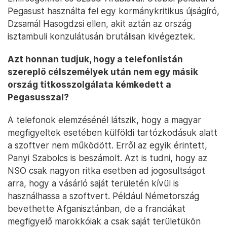
Pegasust használta fel egy kormánykritikus újságíró,
Dzsamál Hasogdzsi ellen, akit aztán az ország
isztambuli konzulátusán brutálisan kivégeztek.
Azt honnan tudjuk, hogy a telefonlistán
szereplő célszemélyek után nem egy másik
ország titkosszolgálata kémkedett a
Pegasusszal?
A telefonok elemzésénél látszik, hogy a magyar
megfigyeltek esetében külföldi tartózkodásuk alatt
a szoftver nem működött. Erről az egyik érintett,
Panyi Szabolcs is beszámolt. Azt is tudni, hogy az
NSO csak nagyon ritka esetben ad jogosultságot
arra, hogy a vásárló saját területén kívül is
használhassa a szoftvert. Például Németország
bevethette Afganisztánban, de a franciákat
megfigyelő marokkóiak a csak saját területükön