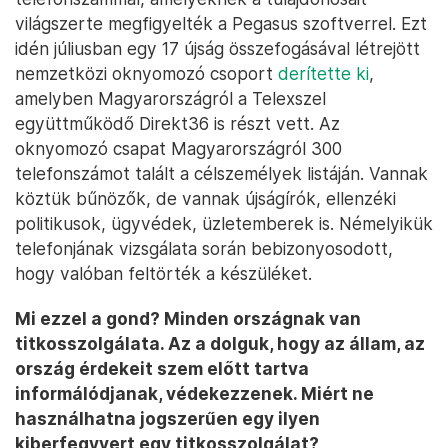
világszerte megfigyelték a Pegasus szoftverrel. Ezt
idén júliusban egy 17 újság összefogásával létrejött
nemzetközi oknyomozó csoport
derítette ki
,
amelyben Magyarországról a Telexszel
együttműködő Direkt36 is részt vett. Az
oknyomozó csapat Magyarországról 300
telefonszámot talált a célszemélyek listáján. Vannak
köztük bűnözők, de vannak újságírók, ellenzéki
politikusok, ügyvédek, üzletemberek is. Némelyikük
telefonjának vizsgálata során bebizonyosodott,
hogy valóban feltörték a készüléket.
Mi ezzel a gond? Minden országnak van
titkosszolgálata. Az a dolguk, hogy az állam, az
ország érdekeit szem előtt tartva
informálódjanak, védekezzenek. Miért ne
használhatna jogszerűen egy ilyen
kiberfegyvert egy titkosszolgálat?