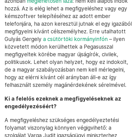
azonban
meglehetősen laza
: nem kell alapos indok
hozzá. Az is elég lehet a megfigyeléshez vagy egy
kémszoftver telepítéséhez az adott ember
telefonjára, ha azon keresztül jutnak el egy igazából
megfigyelni kívánt célszemélyhez. Erre utalhatott
Gulyás Gergely
a csütörtöki kormányinfón
– ilyen
közvetett módon kerülhettek a Pegasusszal
megfigyeltek körébe magyar újságírók, civilek,
politikusok. Lehet olyan helyzet, hogy ez indokolt,
de a magyar szabályozásban nem kell mérlegelni,
hogy az elérni kívánt cél arányban áll-e az így
felhasznált személy magánérdekének sérelmével.
Ki a felelős ezeknek a megfigyeléseknek az
engedélyezéséért?
A megfigyeléshez szükséges engedélyeztetési
folyamat viszonylag könnyen végigvihető: a
szolgálat Varga Judit igazságügyi miniszterhez