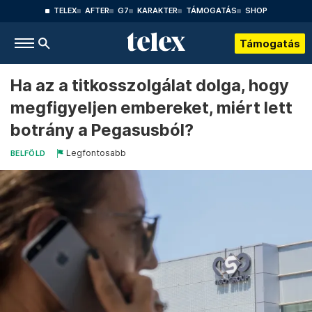
TELEX
AFTER
G7
KARAKTER
TÁMOGATÁS
SHOP
Támogatás
Ha az a titkosszolgálat dolga, hogy
megfigyeljen embereket, miért lett
botrány a Pegasusból?
Legfontosabb
BELFÖLD