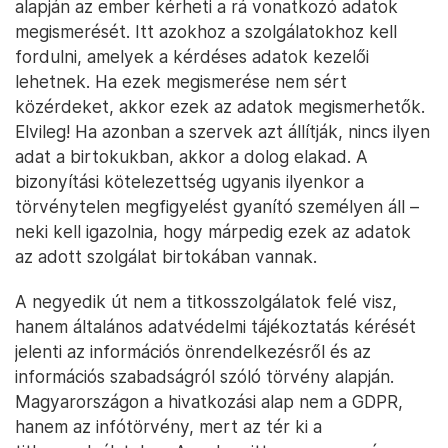
alapján az ember kérheti a rá vonatkozó adatok
megismerését. Itt azokhoz a szolgálatokhoz kell
fordulni, amelyek a kérdéses adatok kezelői
lehetnek. Ha ezek megismerése nem sért
közérdeket, akkor ezek az adatok megismerhetők.
Elvileg! Ha azonban a szervek azt állítják, nincs ilyen
adat a birtokukban, akkor a dolog elakad. A
bizonyítási kötelezettség ugyanis ilyenkor a
törvénytelen megfigyelést gyanító személyen áll –
neki kell igazolnia, hogy márpedig ezek az adatok
az adott szolgálat birtokában vannak.
A negyedik út nem a titkosszolgálatok felé visz,
hanem általános adatvédelmi tájékoztatás kérését
jelenti az információs önrendelkezésről és az
információs szabadságról szóló törvény alapján.
Magyarországon a hivatkozási alap nem a GDPR,
hanem az infótörvény, mert az tér ki a