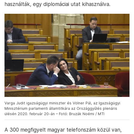
használták, egy diplomáciai utat kihasználva.
Varga Judit igazságügyi miniszter és Völner Pál, az Igazságügyi
Minisztérium parlamenti államtitkára az Országgyűlés plenáris
ülésén 2020. február 20-án – Fotó: Bruzák Noémi / MTI
A 300 megfigyelt magyar telefonszám közül van,