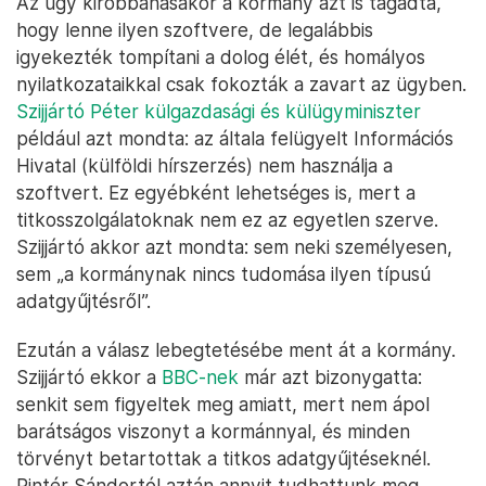
Az ügy kirobbanásakor a kormány azt is tagadta,
hogy lenne ilyen szoftvere, de legalábbis
igyekezték tompítani a dolog élét, és homályos
nyilatkozataikkal csak fokozták a zavart az ügyben.
Szijjártó Péter külgazdasági és külügyminiszter
például azt mondta: az általa felügyelt Információs
Hivatal (külföldi hírszerzés) nem használja a
szoftvert. Ez egyébként lehetséges is, mert a
titkosszolgálatoknak nem ez az egyetlen szerve.
Szijjártó akkor azt mondta: sem neki személyesen,
sem „a kormánynak nincs tudomása ilyen típusú
adatgyűjtésről”.
Ezután a válasz lebegtetésébe ment át a kormány.
Szijjártó ekkor a
BBC-nek
már azt bizonygatta:
senkit sem figyeltek meg amiatt, mert nem ápol
barátságos viszonyt a kormánnyal, és minden
törvényt betartottak a titkos adatgyűjtéseknél.
Pintér Sándortól aztán annyit tudhattunk meg,