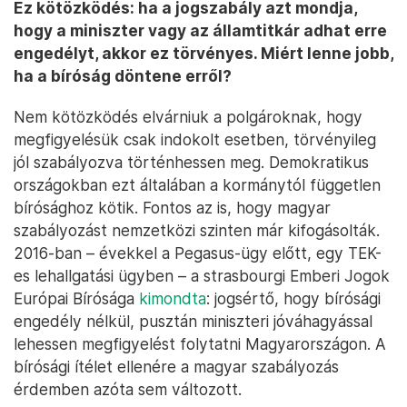
Ez kötözködés: ha a jogszabály azt mondja,
hogy a miniszter vagy az államtitkár adhat erre
engedélyt, akkor ez törvényes. Miért lenne jobb,
ha a bíróság döntene erről?
Nem kötözködés elvárniuk a polgároknak, hogy
megfigyelésük csak indokolt esetben, törvényileg
jól szabályozva történhessen meg. Demokratikus
országokban ezt általában a kormánytól független
bírósághoz kötik. Fontos az is, hogy magyar
szabályozást nemzetközi szinten már kifogásolták.
2016-ban – évekkel a Pegasus-ügy előtt, egy TEK-
es lehallgatási ügyben – a strasbourgi Emberi Jogok
Európai Bírósága
kimondta
: jogsértő, hogy bírósági
engedély nélkül, pusztán miniszteri jóváhagyással
lehessen megfigyelést folytatni Magyarországon. A
bírósági ítélet ellenére a magyar szabályozás
érdemben azóta sem változott.