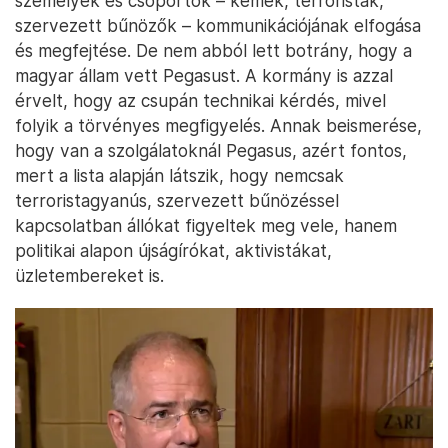
személyek és csoportok – kémek, terroristák,
szervezett bűnözők – kommunikációjának elfogása
és megfejtése. De nem abból lett botrány, hogy a
magyar állam vett Pegasust. A kormány is azzal
érvelt, hogy az csupán technikai kérdés, mivel
folyik a törvényes megfigyelés. Annak beismerése,
hogy van a szolgálatoknál Pegasus, azért fontos,
mert a lista alapján látszik, hogy nemcsak
terroristagyanús, szervezett bűnözéssel
kapcsolatban állókat figyeltek meg vele, hanem
politikai alapon újságírókat, aktivistákat,
üzletembereket is.