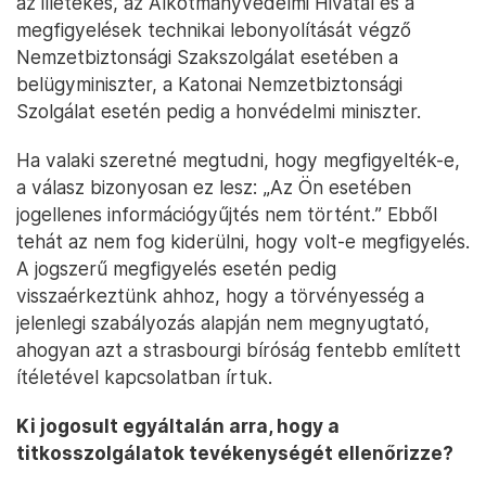
az illetékes, az Alkotmányvédelmi Hivatal és a
megfigyelések technikai lebonyolítását végző
Nemzetbiztonsági Szakszolgálat esetében a
belügyminiszter, a Katonai Nemzetbiztonsági
Szolgálat esetén pedig a honvédelmi miniszter.
Ha valaki szeretné megtudni, hogy megfigyelték-e,
a válasz bizonyosan ez lesz: „Az Ön esetében
jogellenes információgyűjtés nem történt.” Ebből
tehát az nem fog kiderülni, hogy volt-e megfigyelés.
A jogszerű megfigyelés esetén pedig
visszaérkeztünk ahhoz, hogy a törvényesség a
jelenlegi szabályozás alapján nem megnyugtató,
ahogyan azt a strasbourgi bíróság fentebb említett
ítéletével kapcsolatban írtuk.
Ki jogosult egyáltalán arra, hogy a
titkosszolgálatok tevékenységét ellenőrizze?