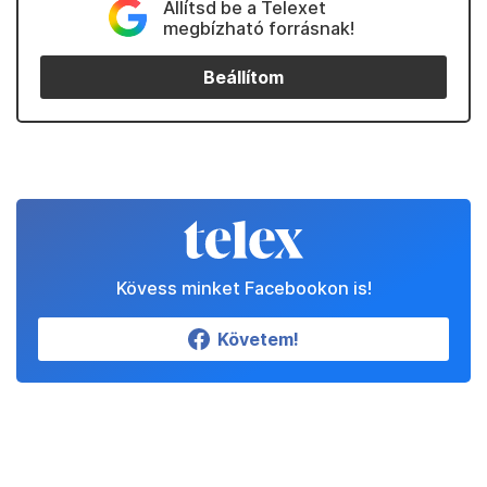
Állítsd be a Telexet
megbízható forrásnak!
Beállítom
Kövess minket Facebookon is!
Követem!