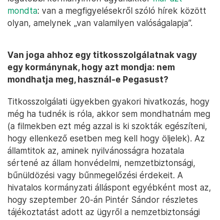
mondta
: van a megfigyelésekről szóló hírek között
olyan, amelynek „van valamilyen valóságalapja”.
Van joga ahhoz egy titkosszolgálatnak vagy
egy kormánynak, hogy azt mondja: nem
mondhatja meg, használ-e Pegasust?
Titkosszolgálati ügyekben gyakori hivatkozás, hogy
még ha tudnék is róla, akkor sem mondhatnám meg
(a filmekben ezt még azzal is ki szokták egészíteni,
hogy ellenkező esetben meg kell hogy öljelek). Az
államtitok az, aminek nyilvánosságra hozatala
sértené az állam honvédelmi, nemzetbiztonsági,
bűnüldözési vagy bűnmegelőzési érdekeit. A
hivatalos kormányzati álláspont egyébként most az,
hogy szeptember 20-án Pintér Sándor részletes
tájékoztatást adott az ügyről a nemzetbiztonsági