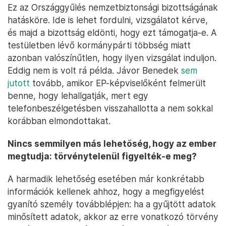
Ez az Országgyűlés nemzetbiztonsági bizottságának
hatásköre. Ide is lehet fordulni, vizsgálatot kérve,
és majd a bizottság eldönti, hogy ezt támogatja-e. A
testületben lévő kormánypárti többség miatt
azonban valószínűtlen, hogy ilyen vizsgálat induljon.
Eddig nem is volt rá példa. Jávor Benedek
sem
jutott
tovább, amikor EP-képviselőként felmerült
benne, hogy lehallgatják, mert egy
telefonbeszélgetésben visszahallotta a nem sokkal
korábban elmondottakat.
Nincs semmilyen más lehetőség, hogy az ember
megtudja: törvénytelenül figyelték-e meg?
A harmadik lehetőség esetében már konkrétabb
információk kellenek ahhoz, hogy a megfigyelést
gyanító személy továbblépjen: ha a gyűjtött adatok
minősített adatok, akkor az erre vonatkozó törvény