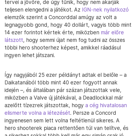
tervei a jövőre, de úgy tűnik, hogy nem akarják
teljesen elengedni a játékot. Az
IGN-nek nyilatkozó
elemzők szerint a Concorddal amúgy az volt a
legnagyobb gond, hogy 40 dollárt, vagyis több mint
14 ezer forintot kértek érte, miközben
már előre
látszott
, hogy semmi újat nem fog tudni az összes
többi hero shooterhez képest, amikkel ráadásul
ingyen lehet játszani.
Így nagyjából 25 ezer példányt adtak el belőle – a
Daikatanából több mint 40 ezer fogyott annak
idején –, és általában pár százan játszottak vele,
miközben a Valve új játékával, a Deadlockkal már
azelőtt tízezrek játszottak, hogy
a cég hivatalosan
elismerte volna a létezését
. Persze a Concord
ingyenesen sem lett volna feltétlenül sikeres. A
hero shooterek piaca rettentően túl van telítve, és
a sikerhez sokkal több kell már egy simán csak jó