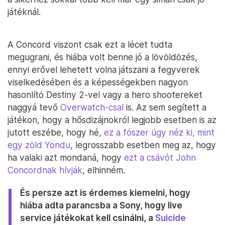
játéknál.
A Concord viszont csak ezt a lécet tudta
megugrani, és hiába volt benne jó a lövöldözés,
ennyi erővel lehetett volna játszani a fegyverek
viselkedésében és a képességekben nagyon
hasonlító Destiny 2-vel vagy a hero shootereket
naggyá tevő
Overwatch-csal
is. Az sem segített a
játékon, hogy a hősdizájnokról legjobb esetben is az
jutott eszébe, hogy hé,
ez a fószer úgy néz ki, mint
egy zöld Yondu
, legrosszabb esetben meg az, hogy
ha valaki azt mondaná, hogy
ezt a csávót John
Concordnak hívják
, elhinném.
És persze azt is érdemes kiemelni, hogy
hiába adta parancsba a Sony, hogy live
service játékokat kell csinálni, a
Suicide