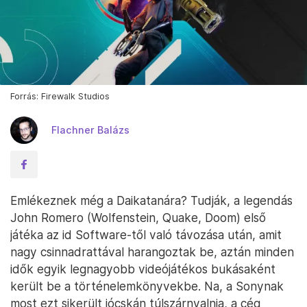
Forrás: Firewalk Studios
Flachner Balázs
Emlékeznek még a Daikatanára? Tudják, a legendás
John Romero (Wolfenstein, Quake, Doom) első
játéka az id Software-től való távozása után, amit
nagy csinnadrattával harangoztak be, aztán minden
idők egyik legnagyobb videójátékos bukásaként
került be a történelemkönyvekbe. Na, a Sonynak
most ezt sikerült jócskán túlszárnyalnia, a cég