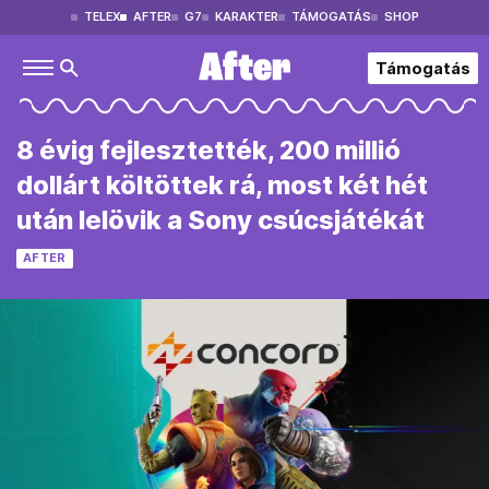
TELEX
AFTER
G7
KARAKTER
TÁMOGATÁS
SHOP
Támogatás
8 évig fejlesztették, 200 millió
dollárt költöttek rá, most két hét
után lelövik a Sony csúcsjátékát
AFTER