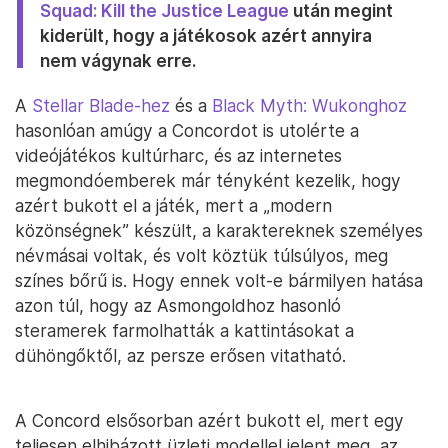
Squad: Kill the Justice League
után megint
kiderült, hogy a játékosok azért annyira
nem vágynak erre.
A
Stellar Blade-hez
és a
Black Myth: Wukonghoz
hasonlóan amúgy a Concordot is utolérte a
videójátékos kultúrharc, és az internetes
megmondóemberek már tényként kezelik, hogy
azért bukott el a játék, mert a „modern
közönségnek” készült, a karaktereknek személyes
névmásai voltak, és volt köztük túlsúlyos, meg
színes bőrű is. Hogy ennek volt-e bármilyen hatása
azon túl, hogy az Asmongoldhoz hasonló
steramerek farmolhatták a kattintásokat a
dühöngőktől, az persze erősen vitatható.
A Concord elsősorban azért bukott el, mert egy
teljesen elhibázott üzleti modellel jelent meg, az