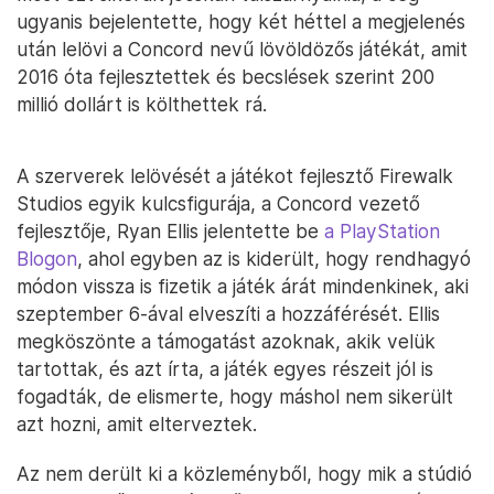
ugyanis bejelentette, hogy két héttel a megjelenés
után lelövi a Concord nevű lövöldözős játékát, amit
2016 óta fejlesztettek és becslések szerint 200
millió dollárt is költhettek rá.
A szerverek lelövését a játékot fejlesztő Firewalk
Studios egyik kulcsfigurája, a Concord vezető
fejlesztője, Ryan Ellis jelentette be
a PlayStation
Blogon
, ahol egyben az is kiderült, hogy rendhagyó
módon vissza is fizetik a játék árát mindenkinek, aki
szeptember 6-ával elveszíti a hozzáférését. Ellis
megköszönte a támogatást azoknak, akik velük
tartottak, és azt írta, a játék egyes részeit jól is
fogadták, de elismerte, hogy máshol nem sikerült
azt hozni, amit elterveztek.
Az nem derült ki a közleményből, hogy mik a stúdió