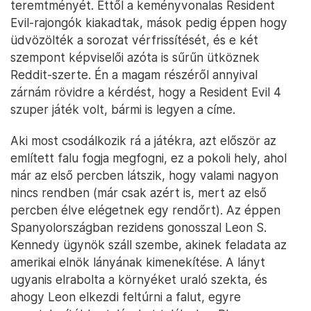
teremtményét. Ettől a keményvonalas Resident
Evil-rajongók kiakadtak, mások pedig éppen hogy
üdvözölték a sorozat vérfrissítését, és e két
szempont képviselői azóta is sűrűn ütköznek
Reddit-szerte. Én a magam részéről annyival
zárnám rövidre a kérdést, hogy a Resident Evil 4
szuper játék volt, bármi is legyen a címe.
Aki most csodálkozik rá a játékra, azt először az
említett falu fogja megfogni, ez a pokoli hely, ahol
már az első percben látszik, hogy valami nagyon
nincs rendben (már csak azért is, mert az első
percben élve elégetnek egy rendőrt). Az éppen
Spanyolországban rezidens gonosszal Leon S.
Kennedy ügynök száll szembe, akinek feladata az
amerikai elnök lányának kimenekítése. A lányt
ugyanis elrabolta a környéket uraló szekta, és
ahogy Leon elkezdi feltúrni a falut, egyre