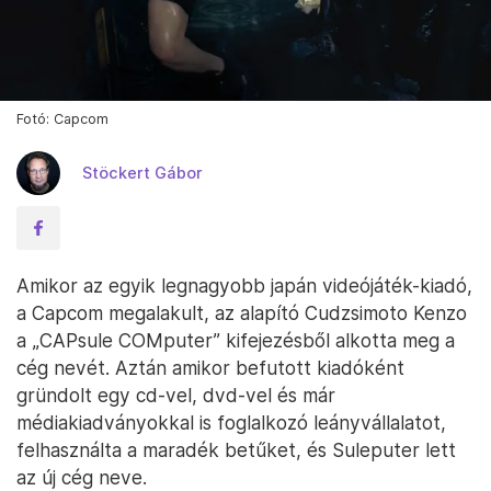
Fotó: Capcom
Stöckert Gábor
Amikor az egyik legnagyobb japán videójáték-kiadó,
a Capcom megalakult, az alapító Cudzsimoto Kenzo
a „CAPsule COMputer” kifejezésből alkotta meg a
cég nevét. Aztán amikor befutott kiadóként
gründolt egy cd-vel, dvd-vel és már
médiakiadványokkal is foglalkozó leányvállalatot,
felhasználta a maradék betűket, és Suleputer lett
az új cég neve.