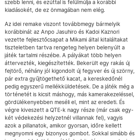
szebb lenni, és ezúttal is felülmúlja a korábbi
kiadásokét, de ez önmagában nem elég.
Az idei remake viszont továbbmegy bármelyik
korábbinál: az Anpo Jasuhiro és Kadoi Kaznori
vezette fejlesztőcsapat a Mikami által kitaláltakat
tiszteletben tartva rengeteg helyen belenyúlt a
játék tartalmi részébe. A pályákat több helyen
áttervezték, kiegészítették. Bekerült egy rakás új
fejtörő, néhány jól kigondolt új fegyver és új szörny,
pár extra gyűjtögethető kacat, a kereskedőnél
pedig egyszerű mellékküldetések. De a játék még a
történetét is kicsit máshogy, más kamerakezeléssel,
gördülékenyebben meséli el, mint az eredeti. És
végre kiveszett a QTE-k nagy része (már csak egy-
két védekezési helyzetnél villannak fel), vagyis
azok a pillanatok, amikor gyorsan, időre kellett
megnyomni egy bizonyos gombot. Sokkal simább és