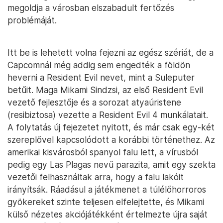
megoldja a városban elszabadult fertőzés
problémáját.
Itt be is lehetett volna fejezni az egész szériát, de a
Capcomnál még addig sem engedték a földön
heverni a Resident Evil nevet, mint a Suleputer
betűit. Maga Mikami Sindzsi, az első Resident Evil
vezető fejlesztője és a sorozat atyaúristene
(resibiztosa) vezette a Resident Evil 4 munkálatait.
A folytatás új fejezetet nyitott, és már csak egy-két
szereplővel kapcsolódott a korábbi történethez. Az
amerikai kisvárosból spanyol falu lett, a vírusból
pedig egy Las Plagas nevű parazita, amit egy szekta
vezetői felhasználtak arra, hogy a falu lakóit
irányítsák. Ráadásul a játékmenet a túlélőhorroros
gyökereket szinte teljesen elfelejtette, és Mikami
külső nézetes akciójátékként értelmezte újra saját