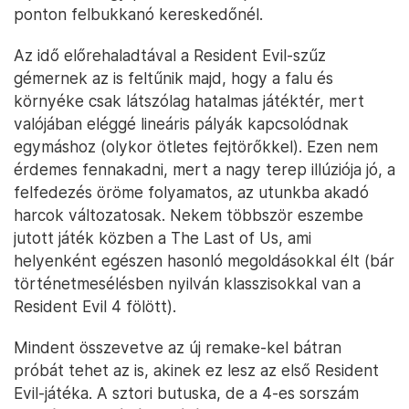
ponton felbukkanó kereskedőnél.
Az idő előrehaladtával a Resident Evil-szűz
gémernek az is feltűnik majd, hogy a falu és
környéke csak látszólag hatalmas játéktér, mert
valójában eléggé lineáris pályák kapcsolódnak
egymáshoz (olykor ötletes fejtörőkkel). Ezen nem
érdemes fennakadni, mert a nagy terep illúziója jó, a
felfedezés öröme folyamatos, az utunkba akadó
harcok változatosak. Nekem többször eszembe
jutott játék közben a The Last of Us, ami
helyenként egészen hasonló megoldásokkal élt (bár
történetmesélésben nyilván klasszisokkal van a
Resident Evil 4 fölött).
Mindent összevetve az új remake-kel bátran
próbát tehet az is, akinek ez lesz az első Resident
Evil-játéka. A sztori butuska, de a 4-es sorszám