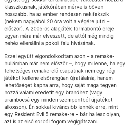
klasszikusnak, játékórában mérve is bőven
hosszabb, ha az ember rendesen nekifekszik
(nekem nagyjából 20 óra volt a végére jutni –
először). A 2005-ös alapjáték formabontó ereje
ugyan mára már elveszett, de attól még mindig
nehéz ellenállni a pokoli falu hívásának.
Ezzel együtt elgondolkodtam azon – a remake-
hullámban már nem először –, hogy mi lenne, ha egy
tehetséges remake-elő csapatnak nem egy régi
játékot kellene elsőrangúan újratálalnia, hanem
lehetőséget kapna arra, hogy saját maga tegyen
hozzá valami eredetit egy brandhez (vagy
urambocsá egy minden szempontból új játékot
alkosson). Én sokkal kíváncsibb lennék erre, mint
egy Resident Evil 5 remake-re – bár ha lesz olyan,
azt is az első sorból fogom végigjátszani.