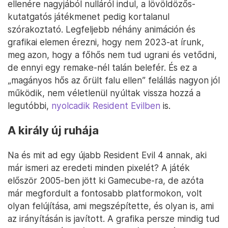
ellenére nagyjából nulláról indul, a lövöldözős-
kutatgatós játékmenet pedig kortalanul
szórakoztató. Legfeljebb néhány animáción és
grafikai elemen érezni, hogy nem 2023-at írunk,
meg azon, hogy a főhős nem tud ugrani és vetődni,
de ennyi egy remake-nél talán belefér. És ez a
„magányos hős az őrült falu ellen” felállás nagyon jól
működik, nem véletlenül nyúltak vissza hozzá a
legutóbbi,
nyolcadik Resident Evilben
is.
A király új ruhája
Na és mit ad egy újabb Resident Evil 4 annak, aki
már ismeri az eredeti minden pixelét? A játék
először 2005-ben jött ki Gamecube-ra, de azóta
már megfordult a fontosabb platformokon, volt
olyan felújítása, ami megszépítette, és olyan is, ami
az irányításán is javított. A grafika persze mindig tud