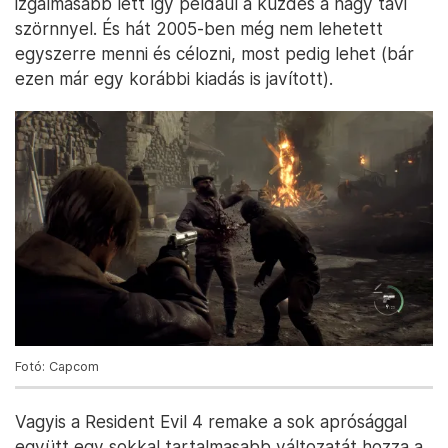
izgalmasabb lett így például a küzdés a nagy tavi
szörnnyel. És hát 2005-ben még nem lehetett
egyszerre menni és célozni, most pedig lehet (bár
ezen már egy korábbi kiadás is javított).
Fotó: Capcom
Vagyis a Resident Evil 4 remake a sok aprósággal
együtt egy sokkal tartalmasabb változatát hozza a