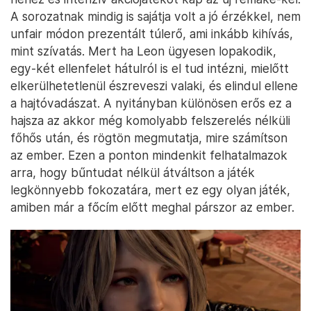
A sorozatnak mindig is sajátja volt a jó érzékkel, nem
unfair módon prezentált túlerő, ami inkább kihívás,
mint szívatás. Mert ha Leon ügyesen lopakodik,
egy-két ellenfelet hátulról is el tud intézni, mielőtt
elkerülhetetlenül észreveszi valaki, és elindul ellene
a hajtóvadászat. A nyitányban különösen erős ez a
hajsza az akkor még komolyabb felszerelés nélküli
főhős után, és rögtön megmutatja, mire számítson
az ember. Ezen a ponton mindenkit felhatalmazok
arra, hogy bűntudat nélkül átváltson a játék
legkönnyebb fokozatára, mert ez egy olyan játék,
amiben már a főcím előtt meghal párszor az ember.