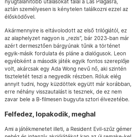
nyugtalanítóbb utalásokat talál a Las Plagasra,
aztán személyesen is kénytelen találkozni ezzel az
élősködővel.
Akármennyire is eltávolodott az első trilógiától, ez
az alaphelyzet nagyon is „rezis”, bár 2023-ban már
azért dermesztően bárgyúnak tűnik a történet
egyik-másik fordulata és pláne a dialógusok. Leon
egyébként a második játék egyik fontos szereplője
volt, akárcsak egy Ada Wong nevű nő, aki szintén
tiszteletét teszi a negyedik részben. Róluk elég
annyit tudni, hogy küzdöttek együtt már korábban,
erre néhány visszautalást is tesznek, de ez nem
zavar bele a B-filmesen bugyuta sztori élvezetébe.
Felfedez, lopakodik, meghal
Ami a játékmenetet illeti, a Resident Evil-szűz gémer
nehéz és intenzív akciójátékot kap az új remake-kel.