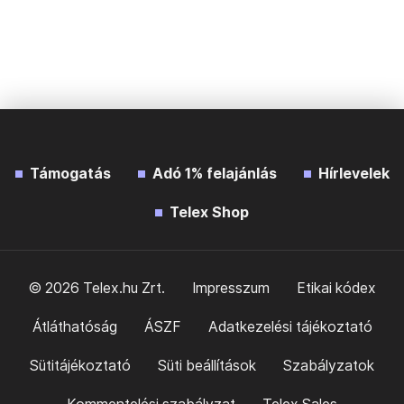
Támogatás
Adó 1% felajánlás
Hírlevelek
Telex Shop
© 2026 Telex.hu Zrt.
Impresszum
Etikai kódex
Átláthatóság
ÁSZF
Adatkezelési tájékoztató
Sütitájékoztató
Süti beállítások
Szabályzatok