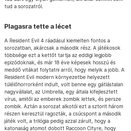
tud a sorozatról.
Plagasra tette a lécet
A Resident Evil 4 ráadásul kiemelten fontos a
sorozatban, akárcsak a második rész. A játékosok
többsége ezt a kettőt tartja az eddigi legjobb
epizódoknak, és már 18 éve képesek hosszú és
meddő vitákat folytatni arról, hogy melyik a jobb. A
Resident Evil modern környezetbe helyezett
túlélőhorrorként indult, volt benne egy gátlástalan
nagyvállalat, az Umbrella, egy általa kifejlesztett
vírus, amitől az emberek zombik lettek, és persze
zombik. Aztán a sorozat alkotói ezt a sztorit három
részen keresztül ragozták, a csúcspont a második
játék volt, a trilógia pedig azzal zárult, hogy a
katonaság atomot dobott Raccoon Cityre, hogy