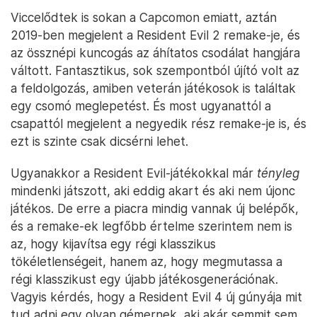
Viccelődtek is sokan a Capcomon emiatt, aztán
2019-ben megjelent a Resident Evil 2 remake-je, és
az össznépi kuncogás az áhítatos csodálat hangjára
váltott. Fantasztikus, sok szempontból újító volt az
a feldolgozás, amiben veterán játékosok is találtak
egy csomó meglepetést. És most ugyanattól a
csapattól megjelent a negyedik rész remake-je is, és
ezt is szinte csak dicsérni lehet.
Ugyanakkor a Resident Evil-játékokkal már
tényleg
mindenki játszott, aki eddig akart és aki nem újonc
játékos. De erre a piacra mindig vannak új belépők,
és a remake-ek legfőbb értelme szerintem nem is
az, hogy kijavítsa egy régi klasszikus
tökéletlenségeit, hanem az, hogy megmutassa a
régi klasszikust egy újabb játékosgenerációnak.
Vagyis kérdés, hogy a Resident Evil 4 új gúnyája mit
tud adni egy olyan gémernek, aki akár semmit sem