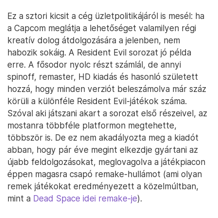
Ez a sztori kicsit a cég üzletpolitikájáról is mesél: ha
a Capcom meglátja a lehetőséget valamilyen régi
kreatív dolog átdolgozására a jelenben, nem
habozik sokáig. A Resident Evil sorozat jó példa
erre. A fősodor nyolc részt számlál, de annyi
spinoff, remaster, HD kiadás és hasonló született
hozzá, hogy minden verziót beleszámolva már száz
körüli a különféle Resident Evil-játékok száma.
Szóval aki játszani akart a sorozat első részeivel, az
mostanra többféle platformon megtehette,
többször is. De ez nem akadályozta meg a kiadót
abban, hogy pár éve megint elkezdje gyártani az
újabb feldolgozásokat, meglovagolva a játékpiacon
éppen magasra csapó remake-hullámot (ami olyan
remek játékokat eredményezett a közelmúltban,
mint a
Dead Space idei remake-je
).