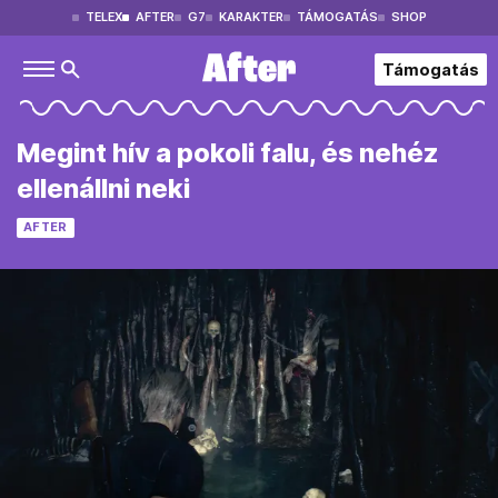
TELEX
AFTER
G7
KARAKTER
TÁMOGATÁS
SHOP
Támogatás
Megint hív a pokoli falu, és nehéz
ellenállni neki
AFTER