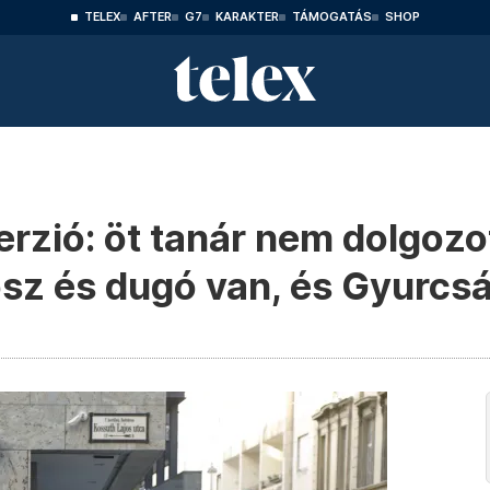
TELEX
AFTER
G7
KARAKTER
TÁMOGATÁS
SHOP
rzió: öt tanár nem dolgozot
osz és dugó van, és Gyurcs