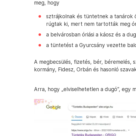
meg, hogy
sztrájkolnak és tüntetnek a tanárok ö
rúgtak ki, mert nem tartották meg ór
a belvárosban óriási a káosz és a dug
a tüntetést a Gyurcsány vezette balo
A megbecsülés, fizetés, bér, béremelés, s
kormány, Fidesz, Orbán és hasonló szavak
Arra, hogy „elviselhetetlen a dugó”, egy 