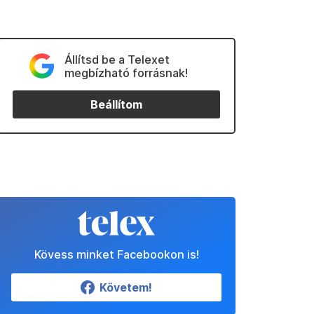
Állítsd be a Telexet
megbízható forrásnak!
Beállítom
Kövess minket Facebookon is!
Követem!