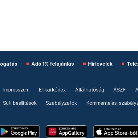
ogatás
Adó 1% felajánlás
Hírlevelek
Tele
Impresszum
Etikai kódex
Átláthatóság
ÁSZF
A
Süti beállítások
Szabályzatok
Kommentelési szabály