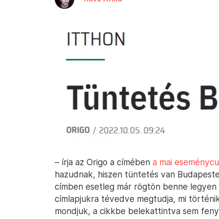
– írja az Origo a címében
a mai eseménycu
hazudnak, hiszen tüntetés van Budapesten
címben esetleg már rögtön benne legyen v
címlapjukra tévedve megtudja, mi történi
mondjuk, a cikkbe belekattintva sem fenye