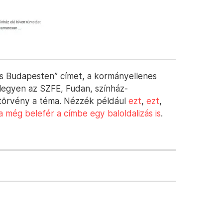
és Budapesten” címet, a kormányellenes
, legyen az SZFE, Fudan, színház-
 törvény a téma. Nézzék például
ezt
,
ezt
,
 még belefér a címbe egy baloldalizás is
.