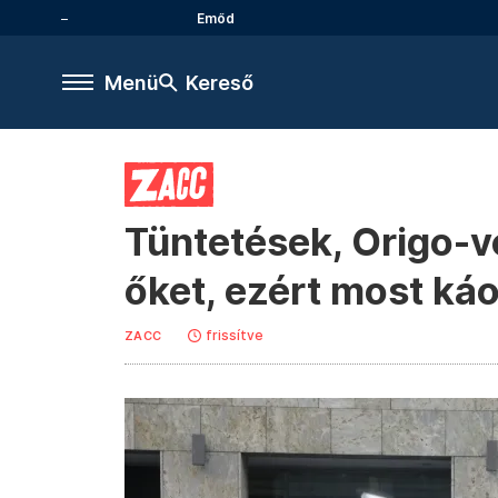
Emőd
Menü
Kereső
Tüntetések, Origo-ve
őket, ezért most ká
frissítve
ZACC