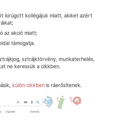
t kirúgott kollégájuk miatt, akiket azért
áikat;
ó az akció miatt;
ldal támogatja.
ztrájkjog, sztrájktörvény, munkaterhelés,
at ne keressük a cikkben.
másik,
külön cikkben
is ráerősítenek.