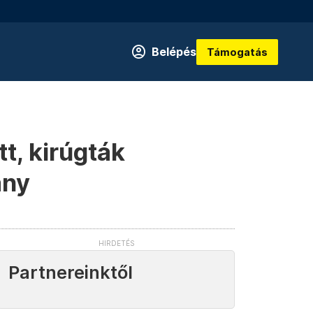
Belépés
Támogatás
t, kirúgták
ány
Partnereinktől