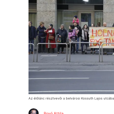
Az élőlánc résztvevői a belvárosi Kossuth Lajos utcába
Rovó Attila