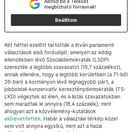
Állítsd be a Telexet
megbízható forrásnak!
Beállítom
Két héttel ezelőtt tartották a litván parlamenti
választások első fordulóját, amelyen az eddig
ellenzékben lévő Szociáldemokraták (LSDP)
szerezték a legtöbb szavazatot (19,7 százalékot),
annak ellenére, hogy a legtöbb kerületben (a 71-ből
26-ban) a kormányon lévő legnagyobb párt, a
jobboldali-konzervatív kereszténydemokraták (TS-
LKD) végeztek az élen, és a listás szavazatokban
sem maradtak le annyira (18,4 százalék), mint
ahogyan azt a közvélemény-kutatások
előrevetítették
. Habár a választási térkép közel
sem volt annyira egysíkú, mint azt a hazai