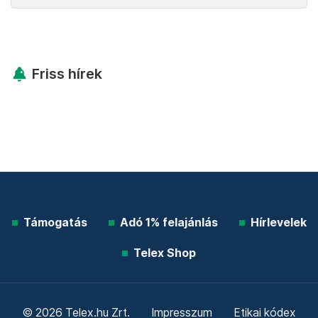
Friss hírek
Támogatás
Adó 1% felajánlás
Hírlevelek
Telex Shop
© 2026 Telex.hu Zrt.
Impresszum
Etikai kódex