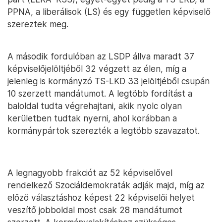
PPNA, a liberálisok (LS) és egy független képviselő
szereztek meg.
A második fordulóban az LSDP állva maradt 37
képviselőjelöltjéből 32 végzett az élen, míg a
jelenleg is kormányzó TS-LKD 33 jelöltjéből csupán
10 szerzett mandátumot. A legtöbb fordítást a
baloldal tudta végrehajtani, akik nyolc olyan
kerületben tudtak nyerni, ahol korábban a
kormánypártok szerezték a legtöbb szavazatot.
A legnagyobb frakciót az 52 képviselővel
rendelkező Szociáldemokraták adják majd, míg az
előző választáshoz képest 22 képviselői helyet
veszítő jobboldal most csak 28 mandátumot