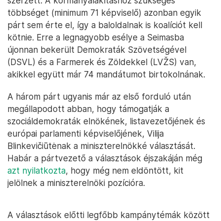
szerzett. A kormányalakításhoz szükséges
többséget (minimum 71 képviselő) azonban egyik
párt sem érte el, így a baloldalnak is koalíciót kell
kötnie. Erre a legnagyobb esélye a Seimasba
újonnan bekerült Demokraták Szövetségével
(DSVL) és a Farmerek és Zöldekkel (LVŽS) van,
akikkel együtt már 74 mandátumot birtokolnának.
A három párt ugyanis már az első forduló után
megállapodott abban, hogy támogatják a
szociáldemokraták elnökének, listavezetőjének és
európai parlamenti képviselőjének, Vilija
Blinkevičiūtėnak a miniszterelnökké választását.
Habár a pártvezető a választások éjszakáján még
azt nyilatkozta
, hogy még nem eldöntött, kit
jelölnek a miniszterelnöki pozícióra.
A választások előtti legfőbb kampánytémák között