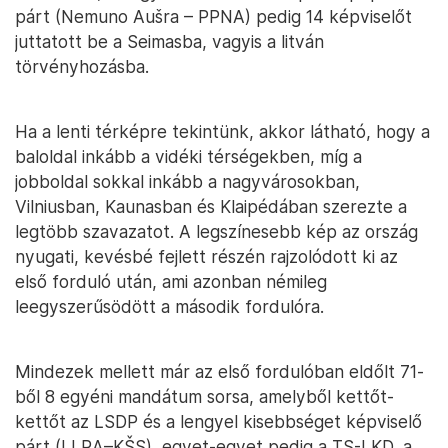
párt (Nemuno Aušra – PPNA) pedig 14 képviselőt
juttatott be a Seimasba, vagyis a litván
törvényhozásba.
Ha a lenti térképre tekintünk, akkor látható, hogy a
baloldal inkább a vidéki térségekben, míg a
jobboldal sokkal inkább a nagyvárosokban,
Vilniusban, Kaunasban és Klaipédában szerezte a
legtöbb szavazatot. A legszínesebb kép az ország
nyugati, kevésbé fejlett részén rajzolódott ki az
első forduló után, ami azonban némileg
leegyszerűsödött a második fordulóra.
Mindezek mellett már az első fordulóban eldőlt 71-
ből 8 egyéni mandátum sorsa, amelyből kettőt-
kettőt az LSDP és a lengyel kisebbséget képviselő
párt (LLRA–KŠS), egyet-egyet pedig a TS-LKD, a