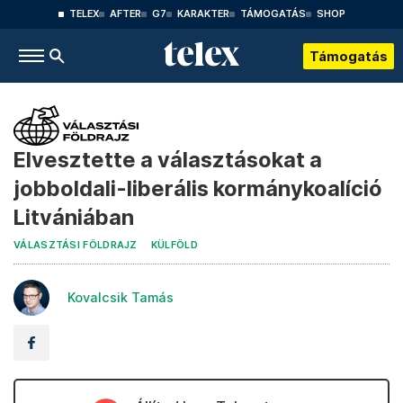
TELEX
AFTER
G7
KARAKTER
TÁMOGATÁS
SHOP
Támogatás
Elvesztette a választásokat a
jobboldali-liberális kormánykoalíció
Litvániában
VÁLASZTÁSI FÖLDRAJZ
KÜLFÖLD
Kovalcsik Tamás