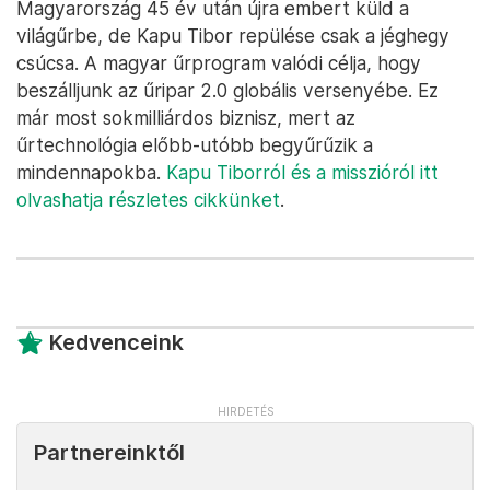
Magyarország 45 év után újra embert küld a
világűrbe, de Kapu Tibor repülése csak a jéghegy
csúcsa. A magyar űrprogram valódi célja, hogy
beszálljunk az űripar 2.0 globális versenyébe. Ez
már most sokmilliárdos biznisz, mert az
űrtechnológia előbb-utóbb begyűrűzik a
mindennapokba.
Kapu Tiborról és a misszióról itt
olvashatja részletes cikkünket
.
Kedvenceink
Partnereinktől