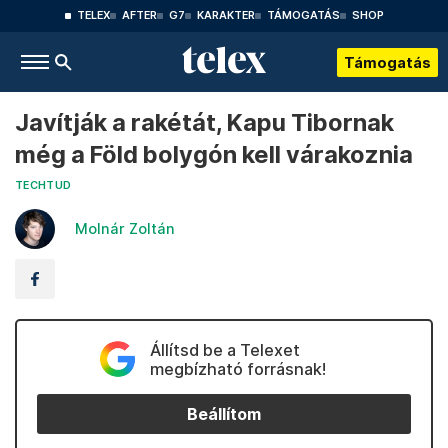
TELEX
AFTER
G7
KARAKTER
TÁMOGATÁS
SHOP
Támogatás
Javítják a rakétát, Kapu Tibornak
még a Föld bolygón kell várakoznia
TECHTUD
Molnár Zoltán
Állítsd be a Telexet
megbízható forrásnak!
Beállítom