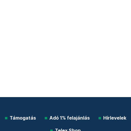
Támogatás
Adó 1% felajánlás
Hírlevelek
Telex Shop