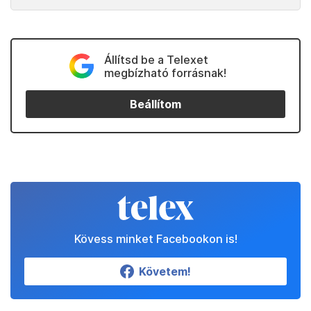
Állítsd be a Telexet
megbízható forrásnak!
Beállítom
Kövess minket Facebookon is!
Követem!