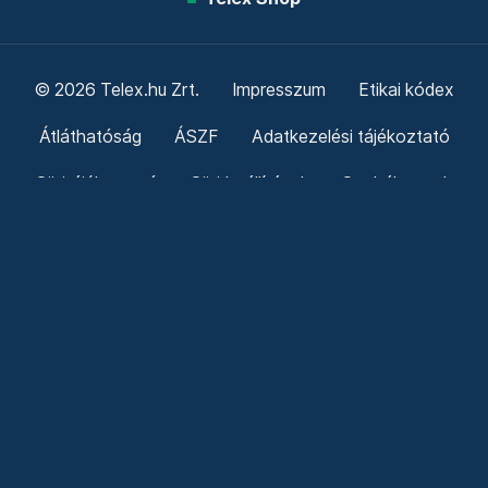
© 2026 Telex.hu Zrt.
Impresszum
Etikai kódex
Átláthatóság
ÁSZF
Adatkezelési tájékoztató
Sütitájékoztató
Süti beállítások
Szabályzatok
Kommentelési szabályzat
Telex Sales