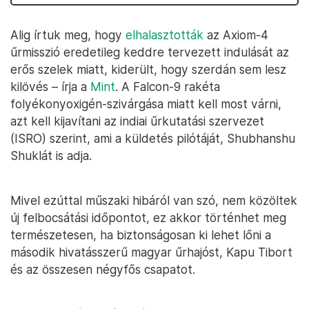
Alig írtuk meg, hogy
elhalasztották
az Axiom-4
űrmisszió eredetileg keddre tervezett indulását az
erős szelek miatt, kiderült, hogy szerdán sem lesz
kilövés – írja a
Mint
. A Falcon-9 rakéta
folyékonyoxigén-szivárgása miatt kell most várni,
azt kell kijavítani az indiai űrkutatási szervezet
(ISRO) szerint, ami a küldetés pilótáját, Shubhanshu
Shuklát is adja.
Mivel ezúttal műszaki hibáról van szó, nem közöltek
új felbocsátási időpontot, ez akkor történhet meg
természetesen, ha biztonságosan ki lehet lőni a
második hivatásszerű magyar űrhajóst, Kapu Tibort
és az összesen négyfős csapatot.