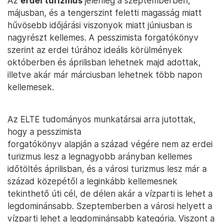
Az
erdei turizmus
jelenleg a szeptemberben,
májusban, és a tengerszint feletti magasság miatt
hűvösebb időjárási viszonyok miatt júniusban is
nagyrészt kellemes. A pesszimista forgatókönyv
szerint az erdei túrához ideális körülmények
októberben és áprilisban lehetnek majd adottak,
illetve akár már márciusban lehetnek több napon
kellemesek.
Az ELTE tudományos munkatársai arra jutottak,
hogy a pesszimista
forgatókönyv alapján a század végére nem az erdei
turizmus lesz a legnagyobb arányban kellemes
időtöltés áprilisban, és a városi turizmus lesz már a
század közepétől a leginkább kellemesnek
tekinthető úti cél, de délen akár a vízparti is lehet a
legdominánsabb. Szeptemberben a városi helyett a
vízparti lehet a legdominánsabb kategória. Viszont a