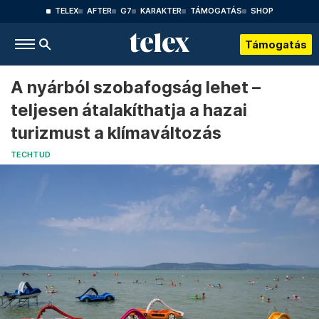
TELEX
AFTER
G7
KARAKTER
TÁMOGATÁS
SHOP
Támogatás
A nyárból szobafogság lehet –
teljesen átalakíthatja a hazai
turizmust a klímaváltozás
TECHTUD