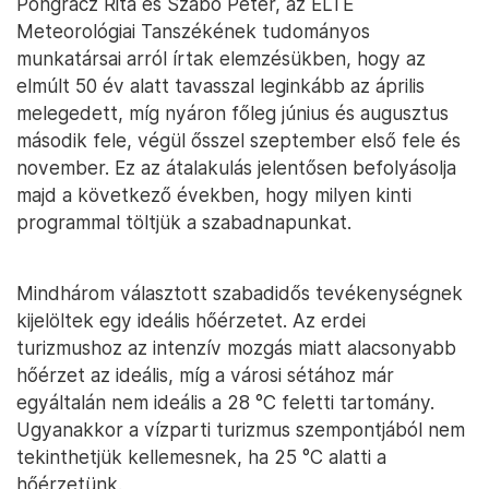
Pongrácz Rita és Szabó Péter, az ELTE
Meteorológiai Tanszékének tudományos
munkatársai arról írtak elemzésükben, hogy az
elmúlt 50 év alatt tavasszal leginkább az április
melegedett, míg nyáron főleg június és augusztus
második fele, végül ősszel szeptember első fele és
november. Ez az átalakulás jelentősen befolyásolja
majd a következő években, hogy milyen kinti
programmal töltjük a szabadnapunkat.
Mindhárom választott szabadidős tevékenységnek
kijelöltek egy ideális hőérzetet. Az erdei
turizmushoz az intenzív mozgás miatt alacsonyabb
hőérzet az ideális, míg a városi sétához már
egyáltalán nem ideális a 28 °C feletti tartomány.
Ugyanakkor a vízparti turizmus szempontjából nem
tekinthetjük kellemesnek, ha 25 °C alatti a
hőérzetünk.