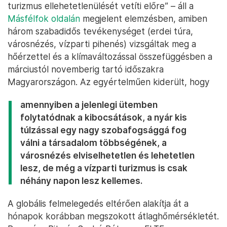
turizmus ellehetetlenülését vetíti előre” – áll a
Másfélfok oldalán
megjelent elemzésben, amiben
három szabadidős tevékenységet (erdei túra,
városnézés, vízparti pihenés) vizsgáltak meg a
hőérzettel és a klímaváltozással összefüggésben a
márciustól novemberig tartó időszakra
Magyarországon. Az egyértelműen kiderült, hogy
amennyiben a jelenlegi ütemben
folytatódnak a kibocsátások, a nyár kis
túlzással egy nagy szobafogsággá fog
válni a társadalom többségének, a
városnézés elviselhetetlen és lehetetlen
lesz, de még a vízparti turizmus is csak
néhány napon lesz kellemes.
A globális felmelegedés eltérően alakítja át a
hónapok korábban megszokott átlaghőmérsékletét.