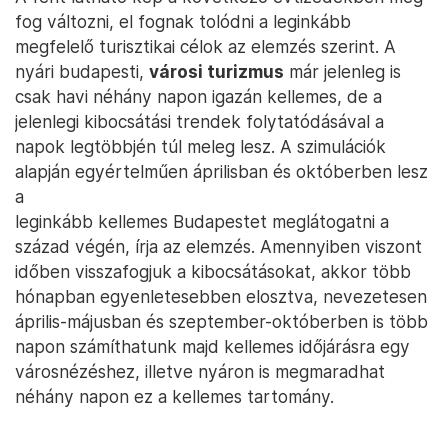
fog változni, el fognak tolódni a leginkább
megfelelő turisztikai célok az elemzés szerint. A
nyári budapesti,
városi turizmus
már jelenleg is
csak havi néhány napon igazán kellemes, de a
jelenlegi kibocsátási trendek folytatódásával a
napok legtöbbjén túl meleg lesz. A szimulációk
alapján egyértelműen áprilisban és októberben lesz
a
leginkább kellemes Budapestet meglátogatni a
század végén, írja az elemzés. Amennyiben viszont
időben visszafogjuk a kibocsátásokat, akkor több
hónapban egyenletesebben elosztva, nevezetesen
április-májusban és szeptember-októberben is több
napon számíthatunk majd kellemes időjárásra egy
városnézéshez, illetve nyáron is megmaradhat
néhány napon ez a kellemes tartomány.