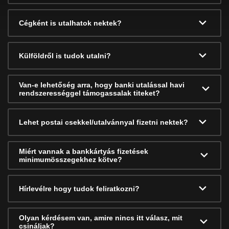
Cégként is utalhatok nektek?
Külföldről is tudok utalni?
Van-e lehetőség arra, hogy banki utalással havi
rendszerességgel támogassalak titeket?
Lehet postai csekkel/utalvánnyal fizetni nektek?
Miért vannak a bankkártyás fizetések
minimumösszegekhez kötve?
Hírlevélre hogy tudok feliratkozni?
Olyan kérdésem van, amire nincs itt válasz, mit
csináljak?