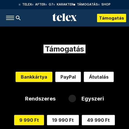
TELEX
AFTER
G7
KARAKTER
TÁMOGATÁS
SHOP
Támogatás
Támogatás
Bankkártya
PayPal
Átutalás
Rendszeres
Egyszeri
9 990 Ft
19 990 Ft
49 990 Ft