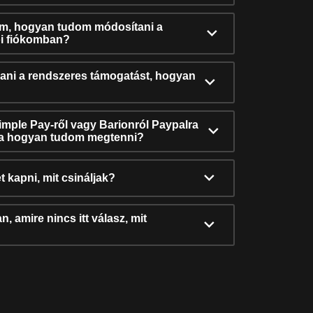
ám, hogyan tudom módosítani a
i fiókomban?
ni a rendszeres támogatást, hogyan
Simple Pay-ről vagy Barionról Paypalra
ra hogyan tudom megtenni?
t kapni, mit csináljak?
, amire nincs itt válasz, mit