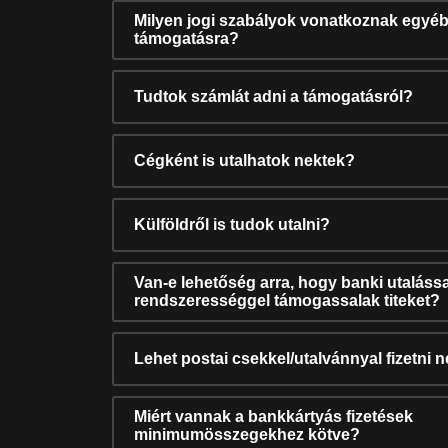
Milyen jogi szabályok vonatkoznak egyéb
támogatásra?
Tudtok számlát adni a támogatásról?
Cégként is utalhatok nektek?
Külföldről is tudok utalni?
Van-e lehetőség arra, hogy banki utalássa
rendszerességgel támogassalak titeket?
Lehet postai csekkel/utalvánnyal fizetni 
Miért vannak a bankkártyás fizetések
minimumösszegekhez kötve?