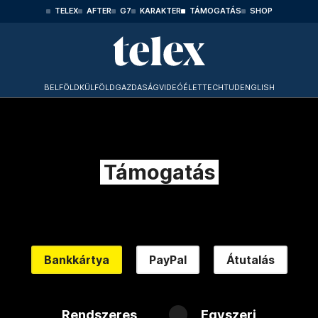
TELEX
AFTER
G7
KARAKTER
TÁMOGATÁS
SHOP
BELFÖLD
KÜLFÖLD
GAZDASÁG
VIDEÓ
ÉLET
TECHTUD
ENGLISH
Támogatás
Bankkártya
PayPal
Átutalás
Rendszeres
Egyszeri