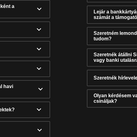
ként a
Lejár a bankkárty
számát a támogató
Szeretném lemonda
tudom?
Szeretnék átállni 
vagy banki utalás
Szeretnék hírlevele
l havi
Olyan kérdésem van
csináljak?
nektek?