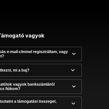
Támogató vagyok
ibás e-mail-címmel regisztráltam, vagy
et?
kezni, mi a baj?
atótok vagyok bankszámláról
incs fiókom?
oztatni a támogatási összeget,