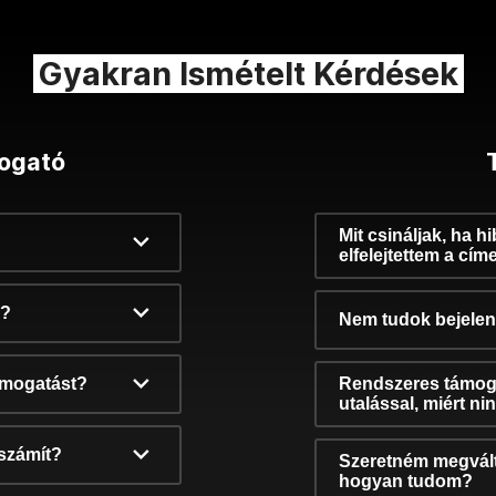
Gyakran Ismételt Kérdések
ogató
Mit csináljak, ha h
elfelejtettem a cím
k?
Nem tudok bejelent
támogatást?
Rendszeres támog
utalással, miért n
számít?
Szeretném megvált
hogyan tudom?