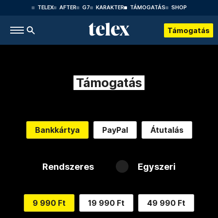
TELEX
AFTER
G7
KARAKTER
TÁMOGATÁS
SHOP
Támogatás
Támogatás
Bankkártya
PayPal
Átutalás
Rendszeres
Egyszeri
9 990 Ft
19 990 Ft
49 990 Ft