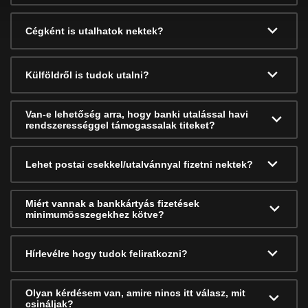
Cégként is utalhatok nektek?
Külföldről is tudok utalni?
Van-e lehetőség arra, hogy banki utalással havi
rendszerességgel támogassalak titeket?
Lehet postai csekkel/utalvánnyal fizetni nektek?
Miért vannak a bankkártyás fizetések
minimumösszegekhez kötve?
Hírlevélre hogy tudok feliratkozni?
Olyan kérdésem van, amire nincs itt válasz, mit
csináljak?