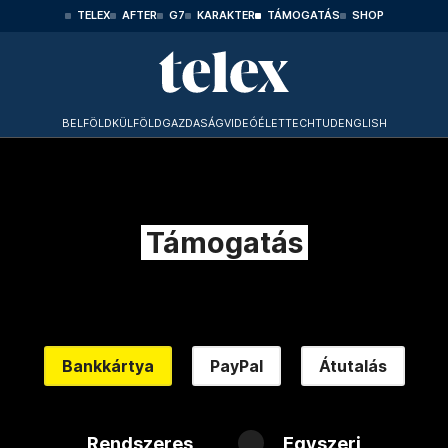
TELEX
AFTER
G7
KARAKTER
TÁMOGATÁS
SHOP
BELFÖLD
KÜLFÖLD
GAZDASÁG
VIDEÓ
ÉLET
TECHTUD
ENGLISH
Támogatás
Bankkártya
PayPal
Átutalás
Rendszeres
Egyszeri