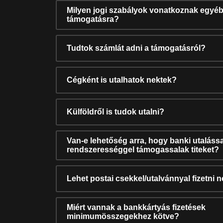
Milyen jogi szabályok vonatkoznak egyéb
támogatásra?
Tudtok számlát adni a támogatásról?
Cégként is utalhatok nektek?
Külföldről is tudok utalni?
Van-e lehetőség arra, hogy banki utalássa
rendszerességgel támogassalak titeket?
Lehet postai csekkel/utalvánnyal fizetni 
Miért vannak a bankkártyás fizetések
minimumösszegekhez kötve?