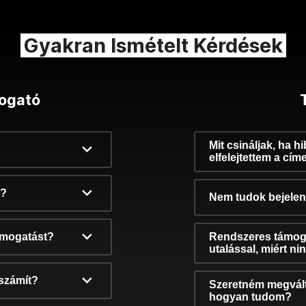
Gyakran Ismételt Kérdések
ogató
Mit csináljak, ha h
elfelejtettem a cím
k?
Nem tudok bejelent
támogatást?
Rendszeres támog
utalással, miért n
számít?
Szeretném megvált
hogyan tudom?