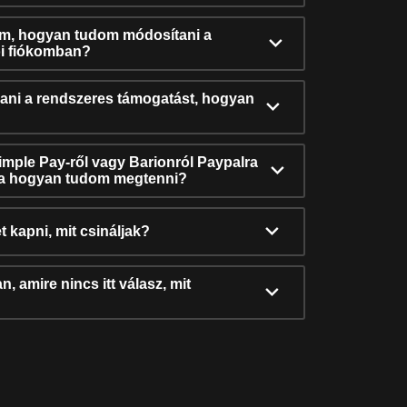
ám, hogyan tudom módosítani a
i fiókomban?
ni a rendszeres támogatást, hogyan
Simple Pay-ről vagy Barionról Paypalra
ra hogyan tudom megtenni?
t kapni, mit csináljak?
, amire nincs itt válasz, mit