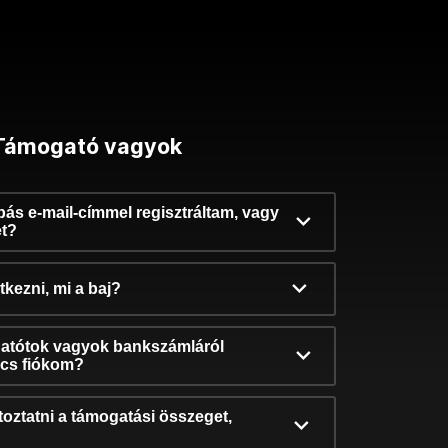
Támogató vagyok
ibás e-mail-címmel regisztráltam, vagy
et?
kezni, mi a baj?
atótok vagyok bankszámláról
incs fiókom?
oztatni a támogatási összeget,