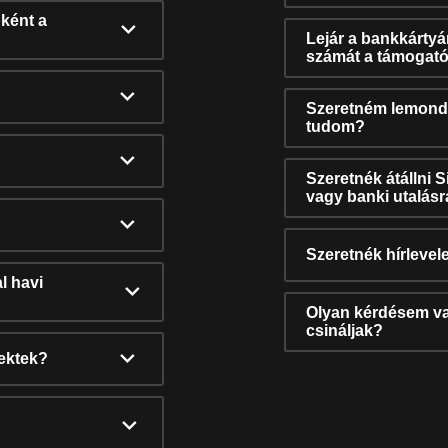
ként a
Lejár a bankkárty
számát a támogató
Szeretném lemonda
tudom?
Szeretnék átállni 
vagy banki utalás
Szeretnék hírlevele
l havi
Olyan kérdésem van
csináljak?
nektek?