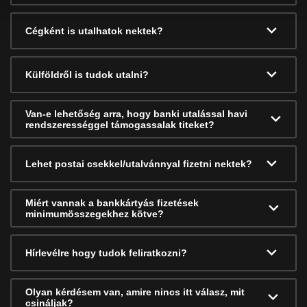
Cégként is utalhatok nektek?
Külföldről is tudok utalni?
Van-e lehetőség arra, hogy banki utalással havi
rendszerességgel támogassalak titeket?
Lehet postai csekkel/utalvánnyal fizetni nektek?
Miért vannak a bankkártyás fizetések
minimumösszegekhez kötve?
Hírlevélre hogy tudok feliratkozni?
Olyan kérdésem van, amire nincs itt válasz, mit
csináljak?