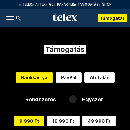
TELEX
AFTER
G7
KARAKTER
TÁMOGATÁS
SHOP
Támogatás
Támogatás
Bankkártya
PayPal
Átutalás
Rendszeres
Egyszeri
9 990 Ft
19 990 Ft
49 990 Ft