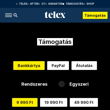
TELEX
AFTER
G7
KARAKTER
TÁMOGATÁS
SHOP
Támogatás
Támogatás
Bankkártya
PayPal
Átutalás
Rendszeres
Egyszeri
9 990 Ft
19 990 Ft
49 990 Ft