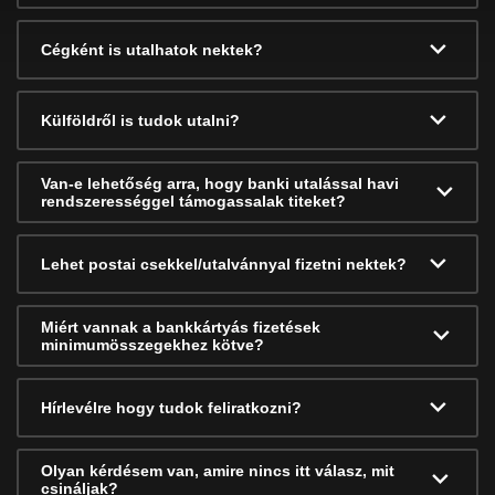
Cégként is utalhatok nektek?
Külföldről is tudok utalni?
Van-e lehetőség arra, hogy banki utalással havi
rendszerességgel támogassalak titeket?
Lehet postai csekkel/utalvánnyal fizetni nektek?
Miért vannak a bankkártyás fizetések
minimumösszegekhez kötve?
Hírlevélre hogy tudok feliratkozni?
Olyan kérdésem van, amire nincs itt válasz, mit
csináljak?