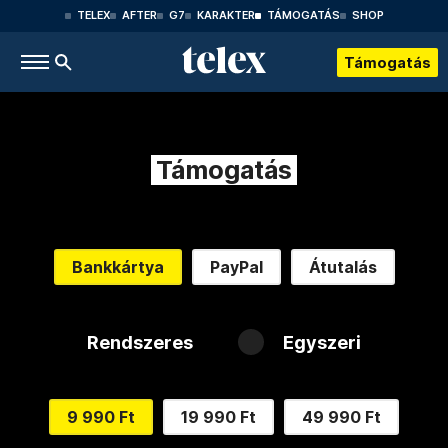
TELEX
AFTER
G7
KARAKTER
TÁMOGATÁS
SHOP
Támogatás
Támogatás
Bankkártya
PayPal
Átutalás
Rendszeres
Egyszeri
9 990 Ft
19 990 Ft
49 990 Ft