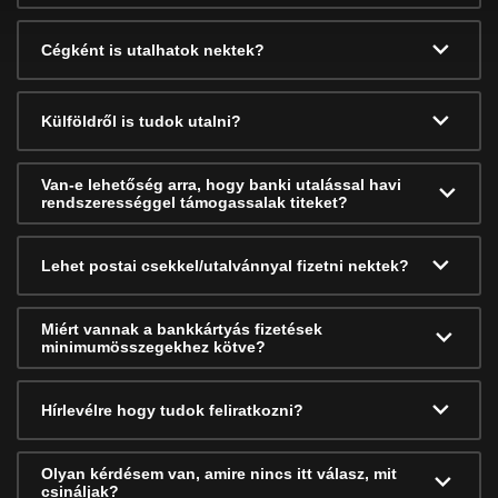
Cégként is utalhatok nektek?
Külföldről is tudok utalni?
Van-e lehetőség arra, hogy banki utalással havi
rendszerességgel támogassalak titeket?
Lehet postai csekkel/utalvánnyal fizetni nektek?
Miért vannak a bankkártyás fizetések
minimumösszegekhez kötve?
Hírlevélre hogy tudok feliratkozni?
Olyan kérdésem van, amire nincs itt válasz, mit
csináljak?