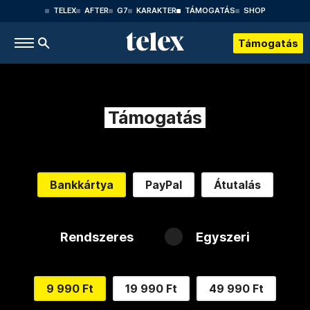
TELEX
AFTER
G7
KARAKTER
TÁMOGATÁS
SHOP
Támogatás
Támogatás
Bankkártya
PayPal
Átutalás
Rendszeres
Egyszeri
9 990 Ft
19 990 Ft
49 990 Ft