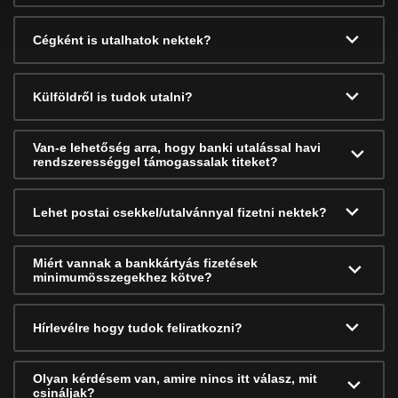
Cégként is utalhatok nektek?
Külföldről is tudok utalni?
Van-e lehetőség arra, hogy banki utalással havi
rendszerességgel támogassalak titeket?
Lehet postai csekkel/utalvánnyal fizetni nektek?
Miért vannak a bankkártyás fizetések
minimumösszegekhez kötve?
Hírlevélre hogy tudok feliratkozni?
Olyan kérdésem van, amire nincs itt válasz, mit
csináljak?