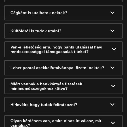
Cégként is utalhatok nektek?
Külföldről is tudok utalni?
Van-e lehetőség arra, hogy banki utalással havi
rendszerességgel támogassalak titeket?
Lehet postai csekkel/utalvánnyal fizetni nektek?
Miért vannak a bankkártyás fizetések
minimumösszegekhez kötve?
Hírlevélre hogy tudok feliratkozni?
Olyan kérdésem van, amire nincs itt válasz, mit
csináljak?