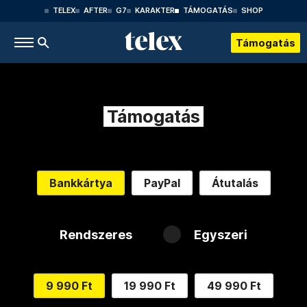
TELEX
AFTER
G7
KARAKTER
TÁMOGATÁS
SHOP
Támogatás
Támogatás
Bankkártya
PayPal
Átutalás
Rendszeres
Egyszeri
9 990 Ft
19 990 Ft
49 990 Ft