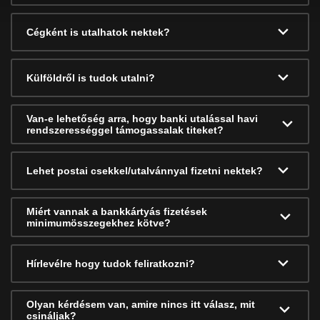
Cégként is utalhatok nektek?
Külföldről is tudok utalni?
Van-e lehetőség arra, hogy banki utalással havi
rendszerességgel támogassalak titeket?
Lehet postai csekkel/utalvánnyal fizetni nektek?
Miért vannak a bankkártyás fizetések
minimumösszegekhez kötve?
Hírlevélre hogy tudok feliratkozni?
Olyan kérdésem van, amire nincs itt válasz, mit
csináljak?