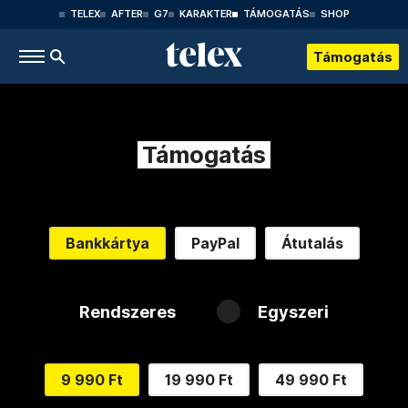
TELEX
AFTER
G7
KARAKTER
TÁMOGATÁS
SHOP
Támogatás
Támogatás
Bankkártya
PayPal
Átutalás
Rendszeres
Egyszeri
9 990 Ft
19 990 Ft
49 990 Ft