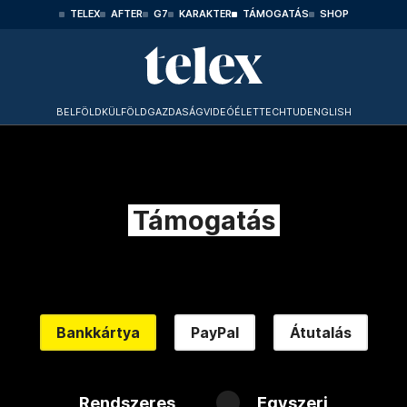
TELEX
AFTER
G7
KARAKTER
TÁMOGATÁS
SHOP
BELFÖLD
KÜLFÖLD
GAZDASÁG
VIDEÓ
ÉLET
TECHTUD
ENGLISH
Támogatás
Bankkártya
PayPal
Átutalás
Rendszeres
Egyszeri