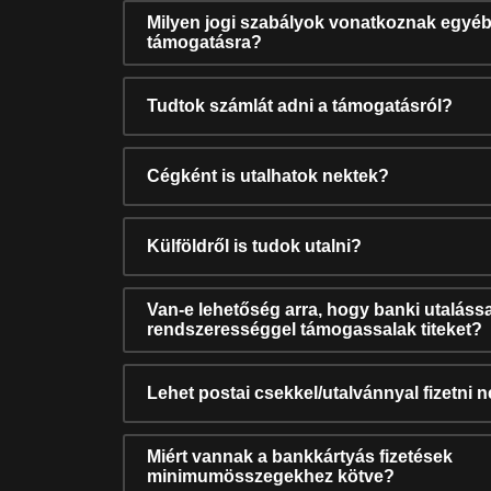
Milyen jogi szabályok vonatkoznak egyéb
támogatásra?
Tudtok számlát adni a támogatásról?
Cégként is utalhatok nektek?
Külföldről is tudok utalni?
Van-e lehetőség arra, hogy banki utalássa
rendszerességgel támogassalak titeket?
Lehet postai csekkel/utalvánnyal fizetni 
Miért vannak a bankkártyás fizetések
minimumösszegekhez kötve?