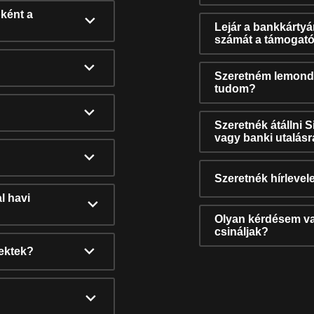
ként a
Lejár a bankkárty
számát a támogató
Szeretném lemonda
tudom?
Szeretnék átállni 
vagy banki utalás
Szeretnék hírlevele
l havi
Olyan kérdésem van
csináljak?
nektek?