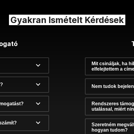
Gyakran Ismételt Kérdések
ogató
Mit csináljak, ha h
elfelejtettem a cím
k?
Nem tudok bejelent
támogatást?
Rendszeres támog
utalással, miért n
számít?
Szeretném megvált
hogyan tudom?