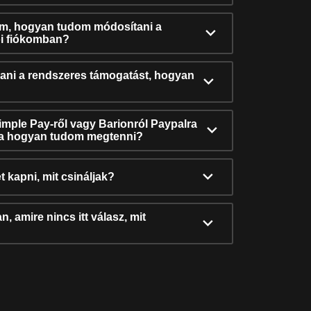
ám, hogyan tudom módosítani a
i fiókomban?
ni a rendszeres támogatást, hogyan
Simple Pay-ről vagy Barionról Paypalra
ra hogyan tudom megtenni?
t kapni, mit csináljak?
, amire nincs itt válasz, mit