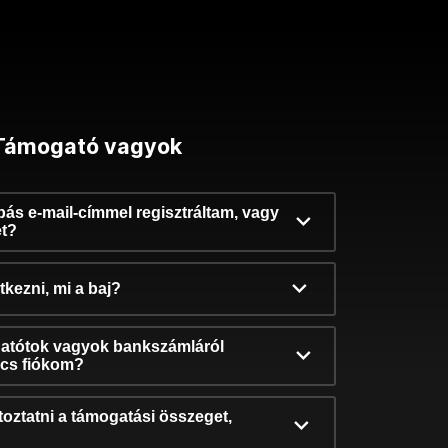
Támogató vagyok
ibás e-mail-címmel regisztráltam, vagy
et?
kezni, mi a baj?
atótok vagyok bankszámláról
incs fiókom?
oztatni a támogatási összeget,