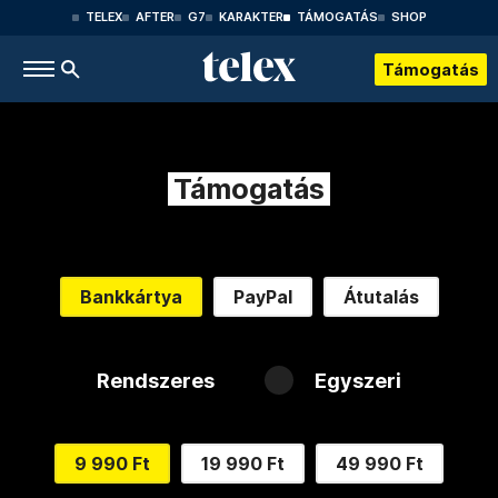
TELEX
AFTER
G7
KARAKTER
TÁMOGATÁS
SHOP
Támogatás
Támogatás
Bankkártya
PayPal
Átutalás
Rendszeres
Egyszeri
9 990 Ft
19 990 Ft
49 990 Ft