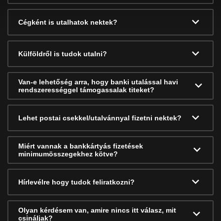
Cégként is utalhatok nektek?
Külföldről is tudok utalni?
Van-e lehetőség arra, hogy banki utalással havi
rendszerességgel támogassalak titeket?
Lehet postai csekkel/utalvánnyal fizetni nektek?
Miért vannak a bankkártyás fizetések
minimumösszegekhez kötve?
Hírlevélre hogy tudok feliratkozni?
Olyan kérdésem van, amire nincs itt válasz, mit
csináljak?