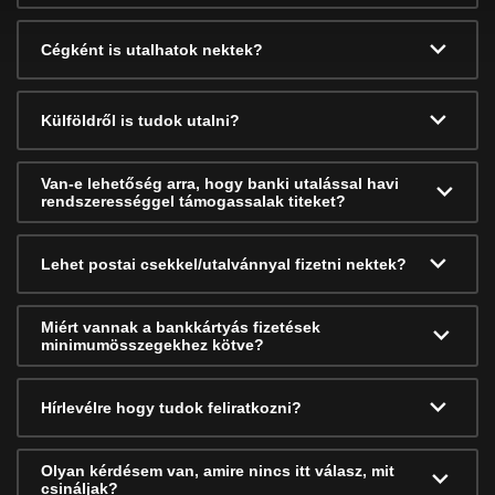
Cégként is utalhatok nektek?
Külföldről is tudok utalni?
Van-e lehetőség arra, hogy banki utalással havi
rendszerességgel támogassalak titeket?
Lehet postai csekkel/utalvánnyal fizetni nektek?
Miért vannak a bankkártyás fizetések
minimumösszegekhez kötve?
Hírlevélre hogy tudok feliratkozni?
Olyan kérdésem van, amire nincs itt válasz, mit
csináljak?