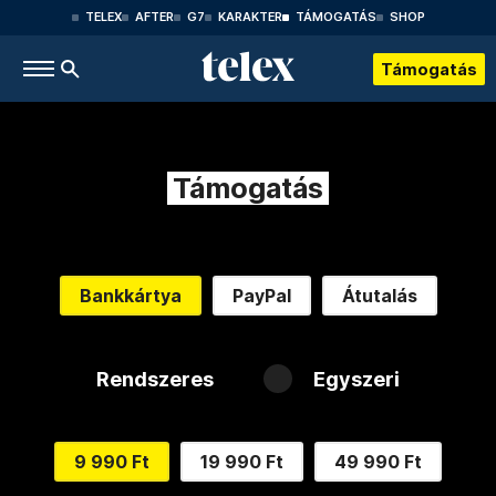
TELEX
AFTER
G7
KARAKTER
TÁMOGATÁS
SHOP
Támogatás
Támogatás
Bankkártya
PayPal
Átutalás
Rendszeres
Egyszeri
9 990 Ft
19 990 Ft
49 990 Ft