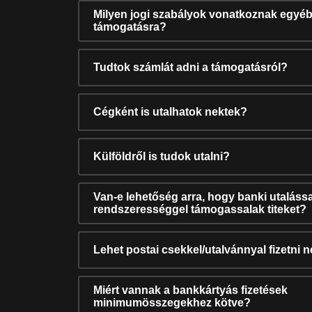
Milyen jogi szabályok vonatkoznak egyéb
támogatásra?
Tudtok számlát adni a támogatásról?
Cégként is utalhatok nektek?
Külföldről is tudok utalni?
Van-e lehetőség arra, hogy banki utalássa
rendszerességgel támogassalak titeket?
Lehet postai csekkel/utalvánnyal fizetni 
Miért vannak a bankkártyás fizetések
minimumösszegekhez kötve?