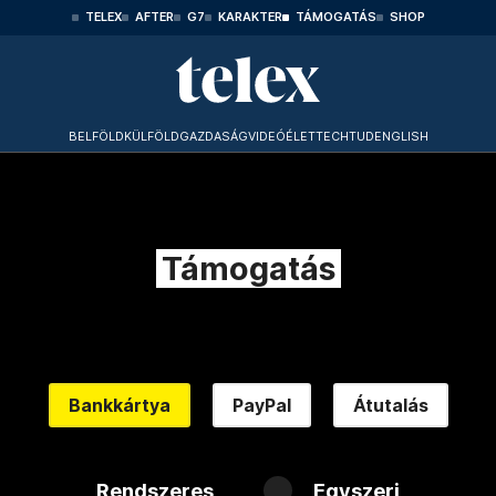
TELEX
AFTER
G7
KARAKTER
TÁMOGATÁS
SHOP
BELFÖLD
KÜLFÖLD
GAZDASÁG
VIDEÓ
ÉLET
TECHTUD
ENGLISH
Támogatás
Bankkártya
PayPal
Átutalás
Rendszeres
Egyszeri