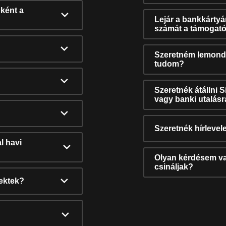
ként a
Lejár a bankkárty
számát a támogató
Szeretném lemonda
tudom?
Szeretnék átállni 
vagy banki utalás
Szeretnék hírlevele
l havi
Olyan kérdésem van
csináljak?
nektek?