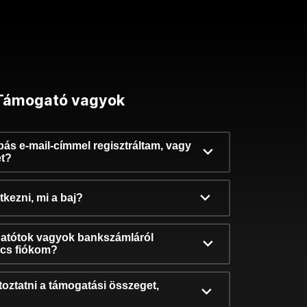
Támogató vagyok
ibás e-mail-címmel regisztráltam, vagy
et?
kezni, mi a baj?
atótok vagyok bankszámláról
incs fiókom?
oztatni a támogatási összeget,