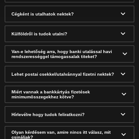
Cégként is utalhatok nektek?
Külföldről is tudok utalni?
Van-e lehetőség arra, hogy banki utalással havi
rendszerességgel támogassalak titeket?
Lehet postai csekkel/utalvánnyal fizetni nektek?
Miért vannak a bankkártyás fizetések
minimumösszegekhez kötve?
Hírlevélre hogy tudok feliratkozni?
Olyan kérdésem van, amire nincs itt válasz, mit
csináljak?