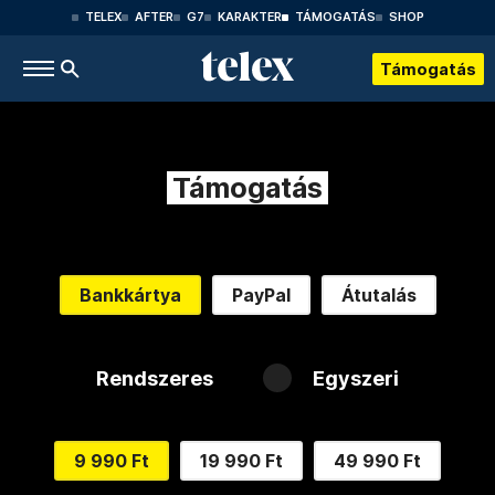
TELEX
AFTER
G7
KARAKTER
TÁMOGATÁS
SHOP
Támogatás
Támogatás
Bankkártya
PayPal
Átutalás
Rendszeres
Egyszeri
9 990 Ft
19 990 Ft
49 990 Ft