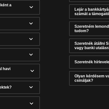
ként a
Lejár a bankkárty
számát a támogató
Szeretném lemonda
tudom?
Szeretnék átállni 
vagy banki utalás
Szeretnék hírlevele
l havi
Olyan kérdésem van
csináljak?
nektek?