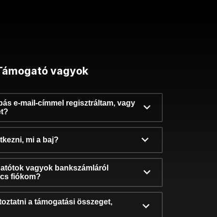
Támogató vagyok
ibás e-mail-címmel regisztráltam, vagy
et?
kezni, mi a baj?
atótok vagyok bankszámláról
incs fiókom?
oztatni a támogatási összeget,