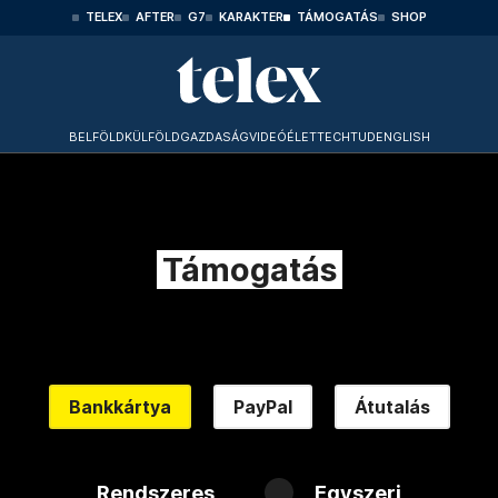
TELEX
AFTER
G7
KARAKTER
TÁMOGATÁS
SHOP
BELFÖLD
KÜLFÖLD
GAZDASÁG
VIDEÓ
ÉLET
TECHTUD
ENGLISH
Támogatás
Bankkártya
PayPal
Átutalás
Rendszeres
Egyszeri