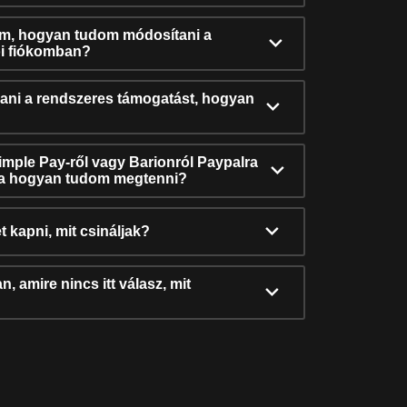
ám, hogyan tudom módosítani a
i fiókomban?
ni a rendszeres támogatást, hogyan
Simple Pay-ről vagy Barionról Paypalra
ra hogyan tudom megtenni?
t kapni, mit csináljak?
, amire nincs itt válasz, mit