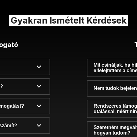
Gyakran Ismételt Kérdések
ogató
Mit csináljak, ha h
elfelejtettem a cím
k?
Nem tudok bejelent
támogatást?
Rendszeres támog
utalással, miért n
számít?
Szeretném megvált
hogyan tudom?