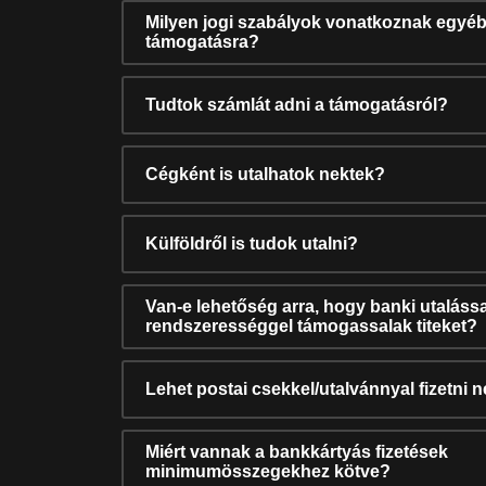
Milyen jogi szabályok vonatkoznak egyéb
támogatásra?
Tudtok számlát adni a támogatásról?
Cégként is utalhatok nektek?
Külföldről is tudok utalni?
Van-e lehetőség arra, hogy banki utalássa
rendszerességgel támogassalak titeket?
Lehet postai csekkel/utalvánnyal fizetni 
Miért vannak a bankkártyás fizetések
minimumösszegekhez kötve?