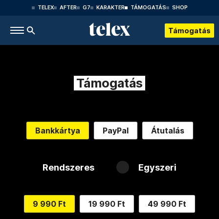
TELEX
AFTER
G7
KARAKTER
TÁMOGATÁS
SHOP
Támogatás
Támogatás
Bankkártya
PayPal
Átutalás
Rendszeres
Egyszeri
9 990 Ft
19 990 Ft
49 990 Ft