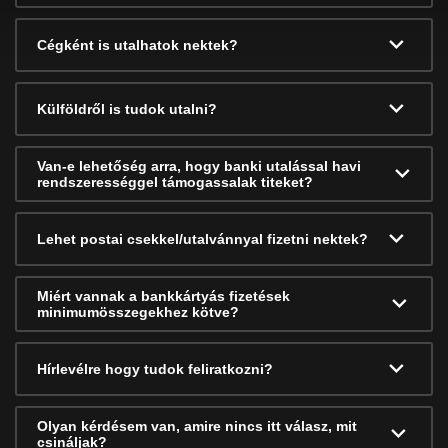
Cégként is utalhatok nektek?
Külföldről is tudok utalni?
Van-e lehetőség arra, hogy banki utalással havi
rendszerességgel támogassalak titeket?
Lehet postai csekkel/utalvánnyal fizetni nektek?
Miért vannak a bankkártyás fizetések
minimumösszegekhez kötve?
Hírlevélre hogy tudok feliratkozni?
Olyan kérdésem van, amire nincs itt válasz, mit
csináljak?