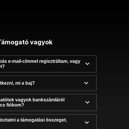
Támogató vagyok
ibás e-mail-címmel regisztráltam, vagy
et?
kezni, mi a baj?
atótok vagyok bankszámláról
incs fiókom?
oztatni a támogatási összeget,