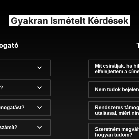
Gyakran Ismételt Kérdések
ogató
Mit csináljak, ha h
elfelejtettem a cím
k?
Nem tudok bejelent
támogatást?
Rendszeres támog
utalással, miért n
számít?
Szeretném megvált
hogyan tudom?