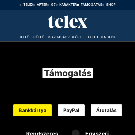
TELEX
AFTER
G7
KARAKTER
TÁMOGATÁS
SHOP
BELFÖLD
KÜLFÖLD
GAZDASÁG
VIDEÓ
ÉLET
TECHTUD
ENGLISH
Támogatás
Bankkártya
PayPal
Átutalás
Rendszeres
Egyszeri