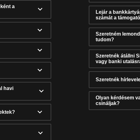
ként a
Lejár a bankkárty
számát a támogató
Szeretném lemonda
tudom?
Szeretnék átállni 
vagy banki utalás
Szeretnék hírlevele
l havi
Olyan kérdésem van
csináljak?
nektek?