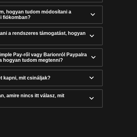
ám, hogyan tudom módosítani a
i fiókomban?
ni a rendszeres támogatást, hogyan
Simple Pay-ről vagy Barionról Paypalra
ra hogyan tudom megtenni?
t kapni, mit csináljak?
, amire nincs itt válasz, mit