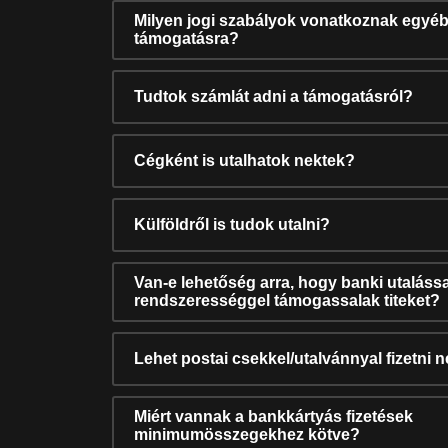
Milyen jogi szabályok vonatkoznak egyéb
támogatásra?
Tudtok számlát adni a támogatásról?
Cégként is utalhatok nektek?
Külföldről is tudok utalni?
Van-e lehetőség arra, hogy banki utalássa
rendszerességgel támogassalak titeket?
Lehet postai csekkel/utalvánnyal fizetni 
Miért vannak a bankkártyás fizetések
minimumösszegekhez kötve?