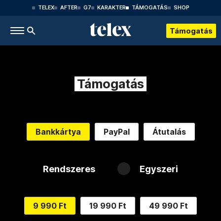
TELEX
AFTER
G7
KARAKTER
TÁMOGATÁS
SHOP
Támogatás
Támogatás
Bankkártya
PayPal
Átutalás
Rendszeres
Egyszeri
9 990 Ft
19 990 Ft
49 990 Ft