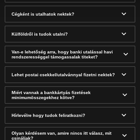
Cégként is utalhatok nektek?
Külföldről is tudok utalni?
Van-e lehetőség arra, hogy banki utalással havi
rendszerességgel támogassalak titeket?
Lehet postai csekkel/utalvánnyal fizetni nektek?
Miért vannak a bankkártyás fizetések
minimumösszegekhez kötve?
Hírlevélre hogy tudok feliratkozni?
Olyan kérdésem van, amire nincs itt válasz, mit
csináljak?