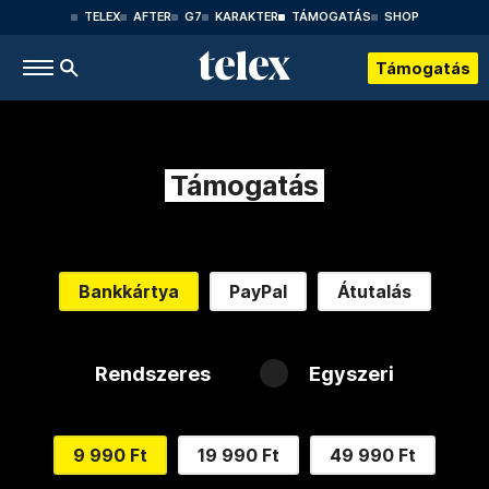
TELEX
AFTER
G7
KARAKTER
TÁMOGATÁS
SHOP
Támogatás
Támogatás
Bankkártya
PayPal
Átutalás
Rendszeres
Egyszeri
9 990 Ft
19 990 Ft
49 990 Ft