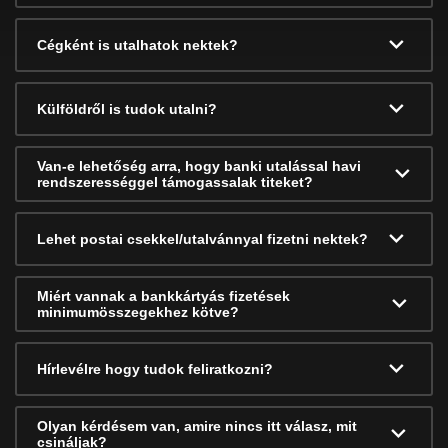
Cégként is utalhatok nektek?
Külföldről is tudok utalni?
Van-e lehetőség arra, hogy banki utalással havi
rendszerességgel támogassalak titeket?
Lehet postai csekkel/utalvánnyal fizetni nektek?
Miért vannak a bankkártyás fizetések
minimumösszegekhez kötve?
Hírlevélre hogy tudok feliratkozni?
Olyan kérdésem van, amire nincs itt válasz, mit
csináljak?